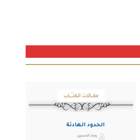
مقـالات الكتـّـاب
الحدود الهادئة
وفاء الاسمري