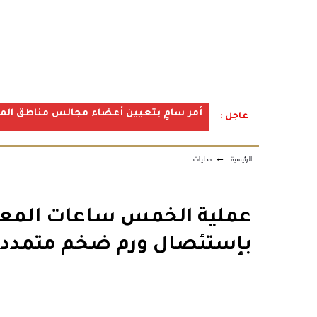
أمر سامٍ بتعيين أعضاء مجالس مناطق المملكة ف
عاجل :
الرئيسية
←
محليات
بإستئصال ورم ضخم متمدد 