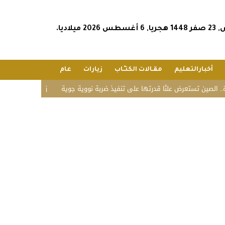
202 ميلاديا.
أخبارالتعليم
مقـالات الكتـّـاب
زيارات
عام
تعرض علنًا قدرتها على تنفيذ ضربة نووية جوية
«زاتكا» تدعو المنشآت لتقديم نما