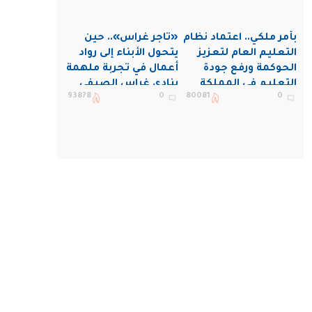
بأمر ملكي.. اعتماد نظام
«تاجر غراس».. حين
التعليم العام لتعزيز
يتحول الأبناء إلى رواد
الحوكمة ورفع جودة
أعمال في تجربة ملهمة
التعليم في المملكة
بنادي غراس الصيفي
93878
0
80081
0
بالجبيل