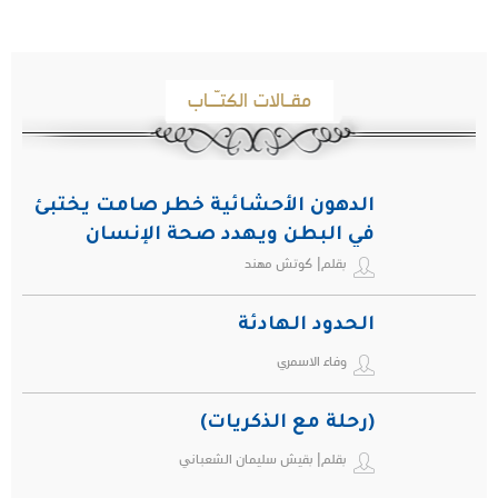
مقـالات الكتـّـاب
الدهون الأحشائية خطر صامت يختبئ
في البطن ويهدد صحة الإنسان
بقلم| كوتش مهند
الحدود الهادئة
وفاء الاسمري
(رحلة مع الذكريات)
بقلم| بقيش سليمان الشعباني