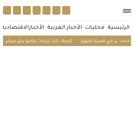
الرئيسية
محليات
الأخبار العربية
الأخبارالاقتصادية
عير في المدينة المنورة
«الصحة» تتخذ إجراءات نظامية بحق صيدلي في الطائف
أخر الأخبار |