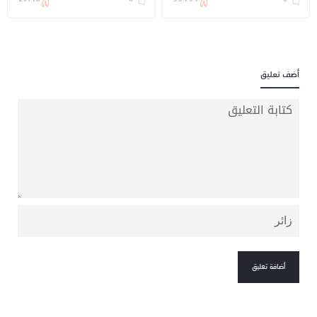
26718
0
33434
0
أضف تعليق