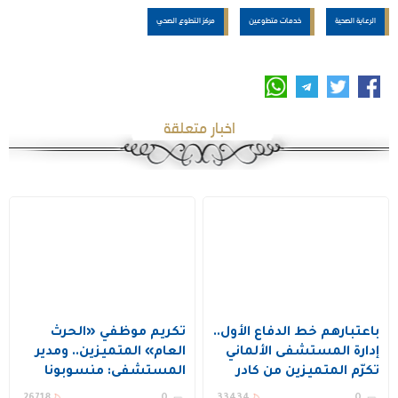
الرعاية الصحية
خدمات متطوعين
مركز التطوع الصحي
اخبار متعلقة
باعتبارهم خط الدفاع الأول..
تكريم موظفي «الحرث
إدارة المستشفى الألماني
العام» المتميزين.. ومدير
تكرّم المتميزين من كادر
المستشفى: منسوبونا
التمريض (صور)
ركيزة تحقيق الجودة