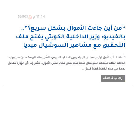
11:44 م
53801
“من أين جاءت الأموال بشكل سريع؟”..
بالفيديو: وزير الداخلية الكويتي يفتح ملف
التحقيق مع مشاهير السوشيال ميديا
كشف النائب الأول لرئيس مجلس الوزراء ووزير الداخلية الكويتي، الشيخ فهد اليوسف، عن فتح وزارة
الداخلية لملف مشاهير السوشيال ميديا فيما يخص قضايا غسل الأموال، مشيراً إلى أن الوزارة تتعامل
بجدية مع هذه القضايا.قضايا غسل ...
رحاب ناصف