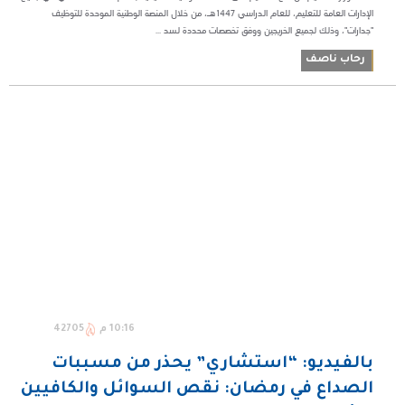
الإدارات العامة للتعليم، للعام الدراسي 1447هـ، من خلال المنصة الوطنية الموحدة للتوظيف
"جدارات"، وذلك لجميع الخريجين ووفق تخصصات محددة لسد ...
رحاب ناصف
10:16 م
42705
بالفيديو: “استشاري” يحذر من مسببات
الصداع في رمضان: نقص السوائل والكافيين