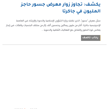
يكشف: تجاوز زوار معرض جسور حاجز
المليون في جاكرتا
سجّل معرض "جسور"، الذي نظمته وزارة الشؤون الإسلامية والدعوة والإرشاد في العاصمة
الإندونيسية جاكرتا، أكثر من مليون ومائتين وخمسين ألف زائر من مختلف الجنسيات والفئات، في إنجاز
يعكس قوة الحضور والتفاعل مع الفعاليات الثقافية والدعوية ...
رحاب ناصف