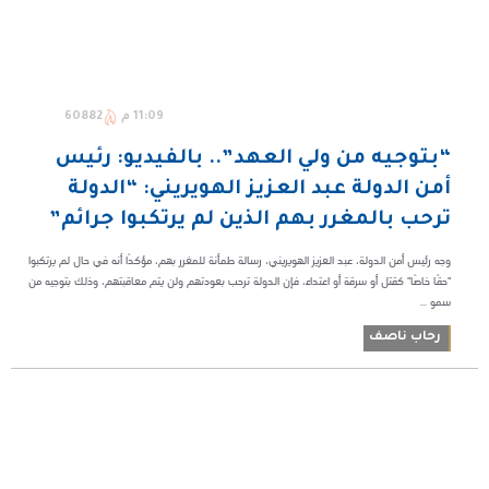
11:09 م
60882
“بتوجيه من ولي العهد”.. بالفيديو: رئيس
أمن الدولة عبد العزيز الهويريني: “الدولة
ترحب بالمغرر بهم الذين لم يرتكبوا جرائم”
وجه رئيس أمن الدولة، عبد العزيز الهويريني، رسالة طمأنة للمغرر بهم، مؤكدًا أنه في حال لم يرتكبوا
"حقًا خاصًا" كقتل أو سرقة أو اعتداء، فإن الدولة ترحب بعودتهم ولن يتم معاقبتهم، وذلك بتوجيه من
سمو ...
رحاب ناصف