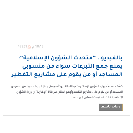
10:15 م
47231
بالفيديو.. “متحدث الشؤون الإسلامية”:
يمنع جمع التبرعات سواء من منسوبي
المساجد أو من يقوم على مشاريع التفطير
كشف متحدث وزارة الشؤون الإسلامية "عبدالله العنزي" أنه يمنع جمع التبرعات سواء من منسوبي
المساجد أو من يقوم على مشاريع التفطير.وأوضح العنزي عبر قناة "الإخبارية" أن وزارة الشؤون
الإسلامية كانت قد نبهت لمصلين إلى عدم ...
رحاب ناصف