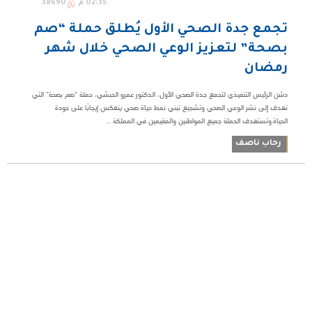
02:35 م
38690
تجمع جدة الصحي الأول يُطلق حملة “صم
بصحة” لتعزيز الوعي الصحي خلال شهر
رمضان
دشن الرئيس التنفيذي لتجمع جدة الصحي الأول، الدكتور عمرو الحبشي، حملة “صم بصحة” التي
تهدف إلى نشر الوعي الصحي وتشجيع تبني نمط حياة صحي ينعكس إيجابًا على جودة
الحياة.وتستهدف الحملة جميع المواطنين والمقيمين في المملكة ...
رحاب ناصف