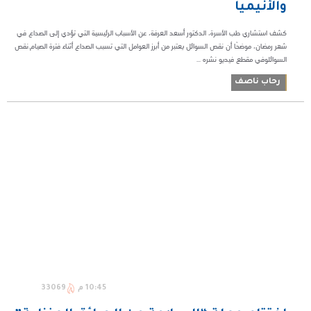
والأنيميا
كشف استشاري طب الأسرة، الدكتور أسعد العرفة، عن الأسباب الرئيسية التي تؤدي إلى الصداع في
شهر رمضان، موضحًا أن نقص السوائل يعتبر من أبرز العوامل التي تسبب الصداع أثناء فترة الصيام.نقص
السوائلوفي مقطع فيديو نشره ...
رحاب ناصف
10:45 م
33069