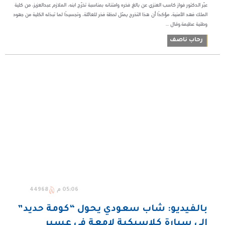
عبّر الدكتور فواز كاسب العنزي عن بالغ فخره وامتنانه بمناسبة تخرّج ابنه، الملازم عبدالعزيز، من كلية
الملك فهد الأمنية، مؤكدًا أن هذا التخرج يمثل لحظة فخر للعائلة، وتجسيدًا لما تبذله الكلية من جهود
وطنية عظيمة.وقال ...
رحاب ناصف
05:06 م
44968
بالفيديو: شاب سعودي يحول “كومة حديد”
إلى سيارة كلاسيكية لامعة في عسير