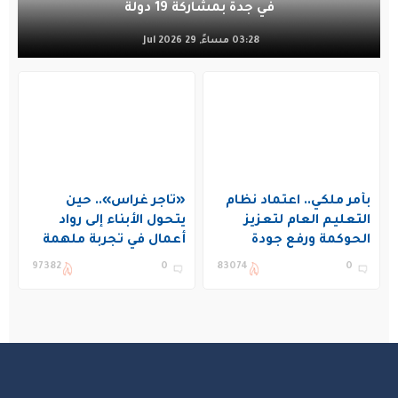
في جدة بمشاركة 19 دولة
03:28 مساءً, 29 Jul 2026
بأمر ملكي.. اعتماد نظام
«تاجر غراس».. حين
التعليم العام لتعزيز
يتحول الأبناء إلى رواد
الحوكمة ورفع جودة
أعمال في تجربة ملهمة
التعليم في المملكة
بنادي غراس الصيفي
97382
0
83074
0
بالجبيل