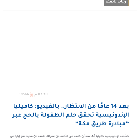
رحاب ناصف
07:38 م
39566
بعد 14 عامًا من الانتظار.. بالفيديو: كاميليا
الإندونيسية تحقق حلم الطفولة بالحج عبر
“مبادرة طريق مكة”
كشفت الإندونيسية كاميليا أنها منذ أن كانت في الثامنة من عمرها، حلمت من مدينة سورابايا في