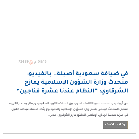
08:15 م
72489
في ضيافة سعودية أصيلة.. بالفيديو:
متحدث وزارة الشؤون الإسلامية يمازح
الشرقاوي: “النظام عندنا عشرة فناجين”
في أجواء ودية عكست عمق العلاقات الأخوية بين المملكة العربية السعودية وجمهورية مصر العربية،
استقبل المتحدث الرسمي باسم وزارة الشؤون الإسلامية والدعوة والإرشاد، الأستاذ عبدالله العنزي،
في منزله بمدينة الرياض، الإعلامي الدكتور حازم الشرقاوي، مدير ...
رحاب ناصف