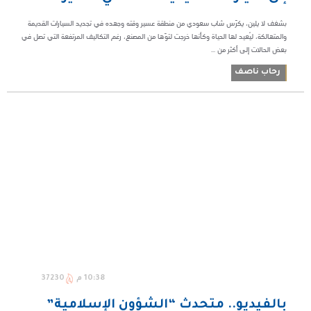
بشغف لا يلين، يكرّس شاب سعودي من منطقة عسير وقته وجهده في تجديد السيارات القديمة
والمتهالكة، ليُعيد لها الحياة وكأنها خرجت لتوّها من المصنع، رغم التكاليف المرتفعة التي تصل في
بعض الحالات إلى أكثر من ...
رحاب ناصف
10:38 م
37230
بالفيديو.. متحدث “الشؤون الإسلامية”