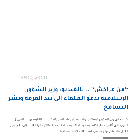
07:58 م
44749
“من مراكش” .. بالفيديو: وزير الشؤون
الإسلامية يدعو العلماء إلى نبذ الفرقة ونشر
التسامح
أكد معالي وزير الشؤون الإسلامية والدعوة والإرشاد، الشيخ الدكتور عبداللطيف بن عبدالعزيز آل
الشيخ، على أهمية جمع الكلمة وتوحيد الصف، ونبذ الخلافات والصغائر، داعياً العلماء إلى تعزيز قيم
العدل والتسامح والرحمة في المجتمعات الإسلامية.جاء ذلك ...