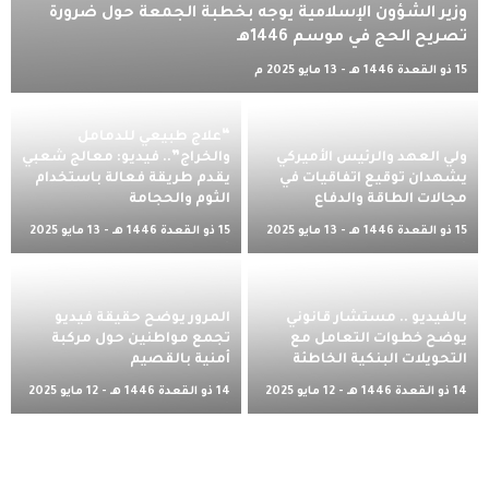
وزير الشؤون الإسلامية يوجه بخطبة الجمعة حول ضرورة
تصريح الحج في موسم 1446هـ
15 ذو القعدة 1446 هـ - 13 مايو 2025 م
“علاج طبيعي للدمامل
ولي العهد والرئيس الأميركي
والخراج”.. فيديو: معالج شعبي
يشهدان توقيع اتفاقيات في
يقدم طريقة فعالة باستخدام
مجالات الطاقة والدفاع
الثوم والحجامة
15 ذو القعدة 1446 هـ - 13 مايو 2025
15 ذو القعدة 1446 هـ - 13 مايو 2025
م
م
بالفيديو .. مستشار قانوني
المرور يوضح حقيقة فيديو
يوضح خطوات التعامل مع
تجمع مواطنين حول مركبة
التحويلات البنكية الخاطئة
أمنية بالقصيم
14 ذو القعدة 1446 هـ - 12 مايو 2025
14 ذو القعدة 1446 هـ - 12 مايو 2025
م
م