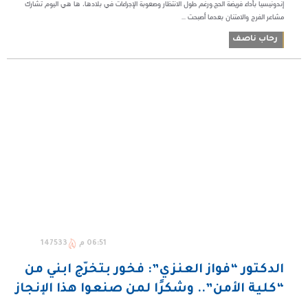
إندونيسيا بأداء فريضة الحج.ورغم طول الانتظار وصعوبة الإجراءات في بلادها، ها هي اليوم تشارك
مشاعر الفرح والامتنان بعدما أصبحت ...
رحاب ناصف
06:51 م
147533
الدكتور “فواز العنزي”: فخور بتخرّج ابني من
“كلية الأمن”.. وشكرًا لمن صنعوا هذا الإنجاز