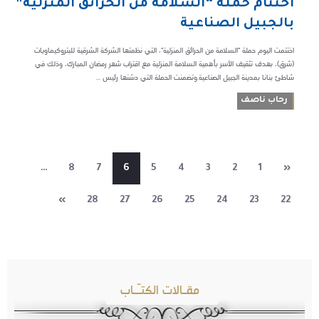
اختتام حملة “السلامة من الحرائق المنزلية”
بالجبيل الصناعية
اختتمت اليوم حملة "السلامة من الحرائق المنزلية"، التي نظمتها الشركة الشرقية للبتروكيماويات
(شرق)، بهدف تثقيف الأسر بأهمية السلامة المنزلية مع اقتراب شهر رمضان المبارك، وذلك في
شاطئ بنانا بمدينة الجبيل الصناعية.وتضمنت الحملة التي دشنها رئيس ...
رحاب ناصف
…
8
7
6
5
4
3
2
1
«
»
28
27
26
25
24
23
22
مقـالات الكتـّـاب