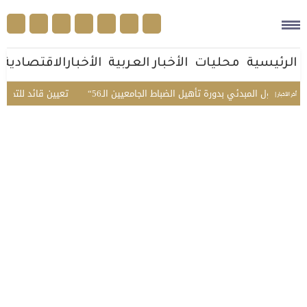
الرئيسية
محليات
الأخبار العربية
الأخبارالاقتصادية
بول المبدئي بدورة تأهيل الضباط الجامعيين الـ56
تعيين قائد للتحالف البحري 
أخر الأخبار |