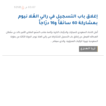
03:07 م
92185
إغلاق باب التسجيل في رالي العُلا نيوم
بمشاركة 60 سائقاً و16 درّاجاً
أعلن الاتحاد السعودي للسيارات والدرّاجات النارية برئاسة صاحب السُمو الملكي الأمير خالد بن سُلطان
العبدالله الفيصل عن إغلاق باب التسجيل للمُشاركة في رالي العلا نيوم، الجولة الثالثة من بطولة
السعودية تويوتا للراليات الصحراوية، والذي سيقام ...
ثريا العنزي