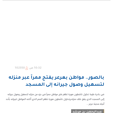
10:32 ص
102350
بالصور.. مواطن بعرعر يفتح ممراً عبر منزله
لتسهيل وصول جيرانه إلى المسجد
في بادرة طيبة تداول ناشطون صورة تظهر فتح مواطن ممراً في جزء من منزله لتسهيل وصول جيرانه
إلى المسجد الذي يقع خلف منزله.وتداول ناشطون صورة تظهر الممر الذي أتاحه المواطن لجيرانه بأحد
أحياء مدينة عرعر ...
عبدالرحمن بن مرشد