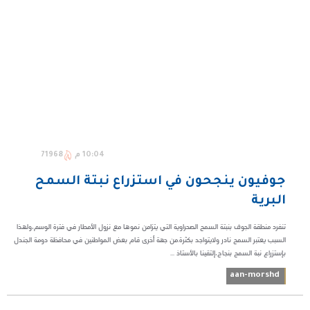
10:04 م
71968
جوفيون ينجحون في استزراع نبتة السمح
البرية
تنفرد منطقة الجوف بنبتة السمح الصحراوية التي يتزامن نموها مع نزول الأمطار في فترة الوسم،ولهذا
السبب يعتبر السمح نادر ولايتواجد بكثرة.من جهة أخرى قام بعض المواطنين في محافظة دومة الجندل
بإستزراع نبة السمح بنجاح،إلتقينا بالأستاذ ...
aan-morshd