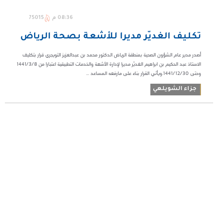
08:36 م
75015
تكليف الغديّر مديرا للأشعة بصحة الرياض
أصدر مدير عام الشؤون الصحية بمنطقة الرياض الدكتور محمد بن عبدالعزيز التويجري قرار بتكليف
الاستاذ عبد الحكيم بن ابراهيم الغديّر مديرا لإدارة الأشعة والخدمات التطبيقية اعتبارا من 1441/3/8
وحتى 1441/12/30.ويأتي القرار بناء على مارفعه المساعد ...
جزاء الشويلعي