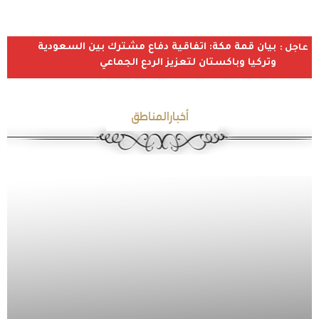
بيان قمة مكة: اتفاقية دفاع مشترك بين السعودية
عاجل :
وتركيا وباكستان لتعزيز الردع الجماعي
أخبارالمناطق