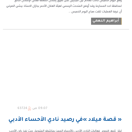
وقع اليوم الخميس حادث تصادم بين سيارتين على طريق إسكان الحصمه مقابل الإسكان التابع
لمحافظة احد المسارحة وقد أوضح المتحدث الرسمي لهيئة الهلال الأحمر بجازان الاستاذ بيشي الصرخي
أن غرفة العمليات تلقت صباح اليوم الخميس ...
أبراهيم النعمي
09:07 ص
63724
« قصة ميلاد »في رصيد نادي الأحساء الأدبي
ليلة تلمع كنجوم فعاليات النادي الأدبي بالأحساء المميز بمناشطه المتنوعة، حيث نفذ ركن الأديب