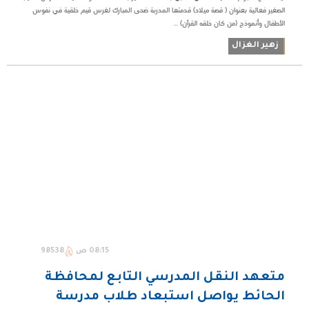
الصغير فعالية بعنوان ( قصة ميلاد) قدمتها المدربة ضحى المبارك لغرس قيم خلقية في نفوس
الأطفال وأنموذج (من كان خلقه القرآن) ...
زهير الغزال
08:15 ص
98538
متعهد النقل المدرسي التابع لمحافظة
الحائط يواصل استبعاد طلاب مدرسة