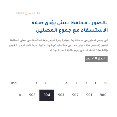
03:49 م
89337
بالصور.. محافظ بيش يؤدي صلاة
الاستسقاء مع جموع المصلين
أدى جموع المصلين في محافظة بيش صباح اليوم الخميس صلاة الاستسقاء في مصلى المحافظة
القديم يتقدمهم محافظ بيش حسن بن عبدالله ابو شرحة وذلك تلبية لدعوة خادم الحرمين الشريفين
بإقامة صلاة الاستسقاء في جميع مناطق المملكة.حيث أم ...
فريق التحرير
899
…
7
6
5
4
3
2
1
«
»
905
904
903
902
901
900