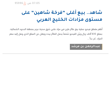
07:05 ص
95996
شاهد.. بيع أغلى “فرخة شاهين” على
مستوى مزادات الخليج العربي
أظهر مقطع فيديو عملية بيع طائر طرح في مزاد علني شرق مدينة عرعر بمنطقة الحدود الشمالية،
بمبلغ 610 آلاف ريال.وبيّن الفيديو شخصاً يحمل الطائر بيده ويعلن عن المبلغ الذي وصل إليه سعر
المزاد، ثم بدأ ...
عبدالرحمن بن مرشد