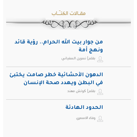
مقـالات الكتـّـاب
من جوار بيت الله الحرام.. رؤية قائد
ونهج أمة
بقلم| نسرين السفياني
الدهون الأحشائية خطر صامت يختبئ
في البطن ويهدد صحة الإنسان
بقلم| كوتش مهند
الحدود الهادئة
وفاء الاسمري