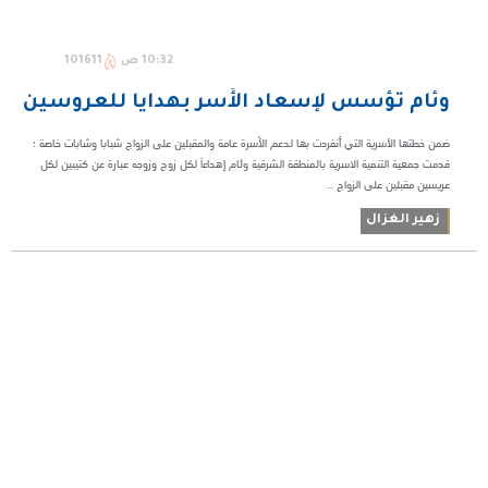
10:32 ص
101611
وئام تؤسس لإسعاد الأُسر بهدايا للعروسين
ضمن خطتها الأسرية التي أنفردت بها لدعم الأُسرة عامة والمقبلين على الزواج شبابا وشابات خاصة ؛
قدمت جمعية التنمية الاسرية بالمنطقة الشرقية وئام إهداءاً لكل زوج وزوجه عبارة عن كتيبين لكل
عريسين مقبلين على الزواج ...
زهير الغزال