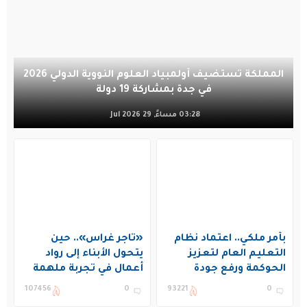
المملكة تستضيف أولمبياد العلوم النووية الدولي 2026
في جدة بمشاركة 19 دولة
03:28 مساءً, 29 Jul 2026
بأمر ملكي.. اعتماد نظام
«تاجر غراس».. حين
التعليم العام لتعزيز
يتحول الأبناء إلى رواد
الحوكمة ورفع جودة
أعمال في تجربة ملهمة
التعليم في المملكة
بنادي غراس الصيفي
107456
0
93221
0
بالجبيل