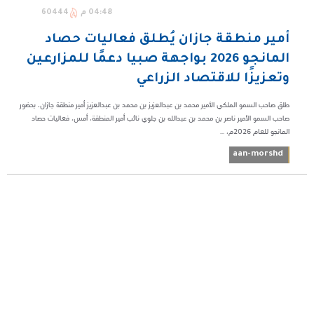
04:48 م
60444
أمير منطقة جازان يُطلق فعاليات حصاد
المانجو 2026 بواجهة صبيا دعمًا للمزارعين
وتعزيزًا للاقتصاد الزراعي
طلق صاحب السمو الملكي الأمير محمد بن عبدالعزيز بن محمد بن عبدالعزيز أمير منطقة جازان، بحضور
صاحب السمو الأمير ناصر بن محمد بن عبدالله بن جلوي نائب أمير المنطقة، أمس، فعاليات حصاد
المانجو للعام 2026م، ...
aan-morshd