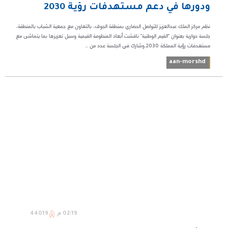
ودورها في دعم مستهدفات رؤية 2030
نظم مركز الملك عبدالعزيز للتواصل الحضاري بمنطقة الجوف، بالتعاون مع جمعية الشباب بالمنطقة،
جلسة حوارية بعنوان "القيم الوطنية" ناقشت أبعاد المنظومة القيمية وسبل تعزيزها بما يتماشى مع
مستهدفات رؤية المملكة 2030.وشارك في الجلسة عدد من ...
aan-morshd
02:19 م
44019