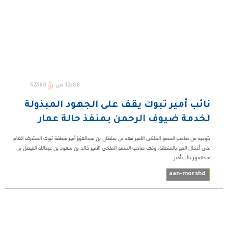
12:08 ص
52560
نائب أمير تبوك يقف على الجهود المبذولة
لخدمة ضيوف الرحمن بمنفذ حالة عمار
بتوجيه من صاحب السمو الملكي الأمير فهد بن سلطان بن عبدالعزيز أمير منطقة تبوك المشرف العام
على أعمال الحج بالمنطقة، وقف صاحب السمو الملكي الأمير خالد بن سعود بن عبدالله الفيصل بن
عبدالعزيز نائب أمير ...
aan-morshd