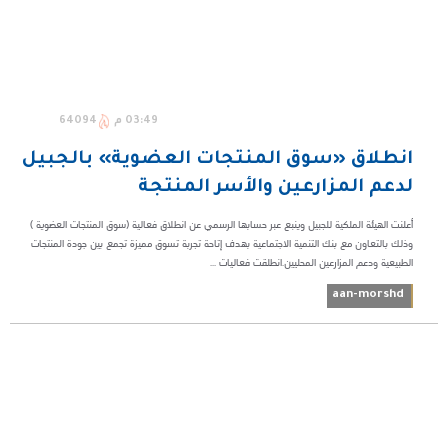
03:49 م
64094
انطلاق «سوق المنتجات العضوية» بالجبيل
لدعم المزارعين والأسر المنتجة
أعلنت الهيئة الملكية للجبيل وينبع عبر حسابها الرسمي عن انطلاق فعالية (سوق المنتجات العضوية )
وذلك بالتعاون مع بنك التنمية الاجتماعية بهدف إتاحة تجربة تسوق مميزة تجمع بين جودة المنتجات
الطبيعية ودعم المزارعين المحليين.انطلقت فعاليات ...
aan-morshd