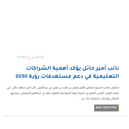
03:59 م
37960
نائب أمير حائل يؤكد أهمية الشراكات
التعليمية في دعم مستهدفات رؤية 2030
استقبل صاحب السمو الملكي الأمير فيصل بن فهد بن مقرن بن عبدالعزيز، نائب أمير منطقة حائل، في
مكتبه اليوم، الرئيس التنفيذي لشركة طيبة النموذجية للتعليم ناصر بن عبدالعزيز السبيعي، ومنسق
الاتصال والإعلام بالشركة خالد بن ...
aan-morshd