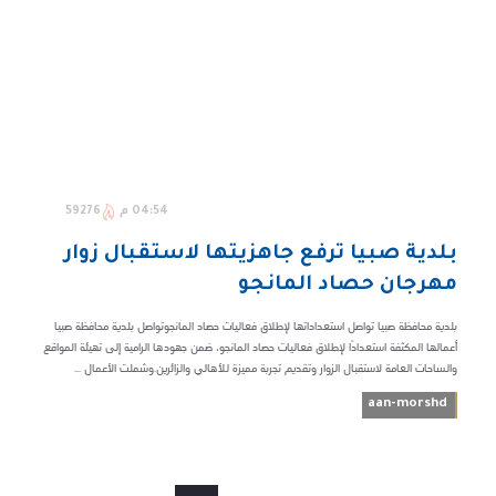
04:54 م
59276
بلدية صبيا ترفع جاهزيتها لاستقبال زوار
مهرجان حصاد المانجو
بلدية محافظة صبيا تواصل استعداداتها لإطلاق فعاليات حصاد المانجوتواصل بلدية محافظة صبيا
أعمالها المكثفة استعدادًا لإطلاق فعاليات حصاد المانجو، ضمن جهودها الرامية إلى تهيئة المواقع
والساحات العامة لاستقبال الزوار وتقديم تجربة مميزة للأهالي والزائرين.وشملت الأعمال ...
aan-morshd