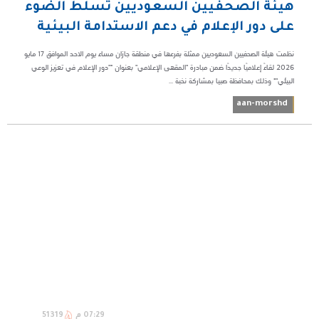
هيئة الصحفيين السعوديين تسلط الضوء
على دور الإعلام في دعم الاستدامة البيئية
نظمت هيئة الصحفيين السعوديين ممثلة بفرعها في منطقة جازان مساء يوم الاحد الموافق ١٧ مايو
٢٠٢٦ لقاءً إعلاميًا جديدًا ضمن مبادرة "المقهى الإعلامي" بعنوان *"دور الإعلام في تعزيز الوعي
البيئي"* وذلك بمحافظة صبيا بمشاركة نخبة ...
aan-morshd
07:29 م
51319