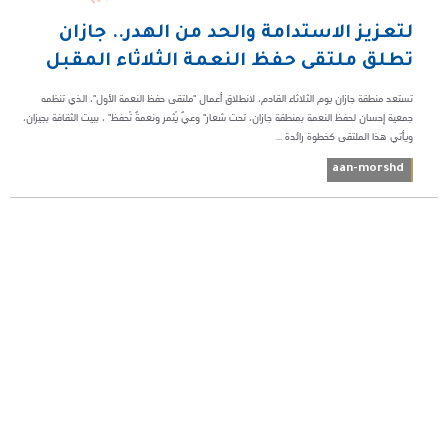
لتعزيز الاستدامة والحد من الهدر.. جازان
تطلق ملتقى حفظ النعمة الثلاثاء المقبل
تستعد منطقة جازان يوم الثلاثاء القادم، لانطلاق أعمال "ملتقى حفظ النعمة الأول"، الذي تنظمه
جمعية إحسان لحفظ النعمة بمنطقة جازان، تحت شعار" وعيٌ يُثمر ونعمةٌ تُحفظ" ، ببيت الثقافة بجيزان،
ويأتي هذا الملتقى كخطوة رائدة ...
aan-morshd