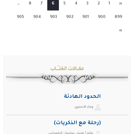
…
8
7
6
5
4
3
2
1
«
905
904
903
902
901
900
899
»
مقـالات الكتـّـاب
الحدود الهادئة
وفاء الاسمري
(رحلة مع الذكريات)
بقلم| بقيش سليمان الشعباني