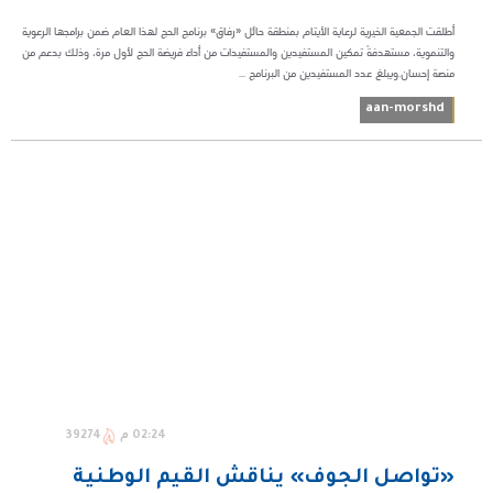
أطلقت الجمعية الخيرية لرعاية الأيتام بمنطقة حائل «رفاق» برنامج الحج لهذا العام ضمن برامجها الرعوية
والتنموية، مستهدفةً تمكين المستفيدين والمستفيدات من أداء فريضة الحج لأول مرة، وذلك بدعم من
منصة إحسان.ويبلغ عدد المستفيدين من البرنامج ...
aan-morshd
02:24 م
39274
«تواصل الجوف» يناقش القيم الوطنية