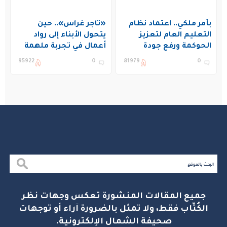
بأمر ملكي.. اعتماد نظام
«تاجر غراس».. حين
التعليم العام لتعزيز
يتحول الأبناء إلى رواد
الحوكمة ورفع جودة
أعمال في تجربة ملهمة
التعليم في المملكة
بنادي غراس الصيفي
95922
0
81979
0
بالجبيل
جميع المقالات المنشورة تعكس وجهات نظر
الكُتّاب فقط، ولا تمثل بالضرورة آراء أو توجهات
صحيفة الشمال الإلكترونية.