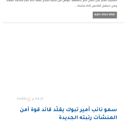
المشرف العام على أعمال الحج بالمنطقة، تتواصل في مدينة الحجاج بمنفذ حالة عمار مشاهد العطاء،
وهي تستقبل القادمين لأداء مناسك ...
aan-morshd
04:21 م
44895
سمو نائب أمير تبوك يقلّد قائد قوة أمن
المنشآت رتبته الجديدة