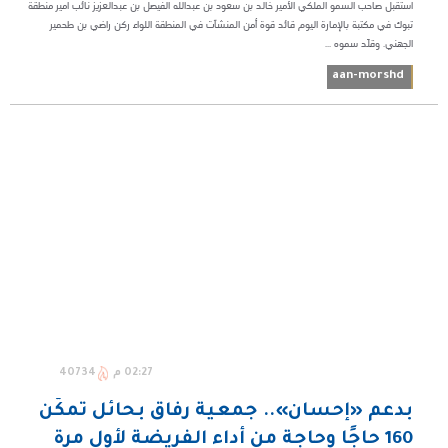
استقبل صاحب السمو الملكي الأمير خالد بن سعود بن عبدالله الفيصل بن عبدالعزيز نائب امير منطقة
تبوك في مكتبة بالإمارة اليوم قائد قوة أمن المنشآت في المنطقة اللواء ركن راضي بن طحمير
الجهني. وقلّد سموه ...
aan-morshd
02:27 م
40734
بدعم «إحسان».. جمعية رفاق بحائل تمكّن
160 حاجًا وحاجة من أداء الفريضة لأول مرة