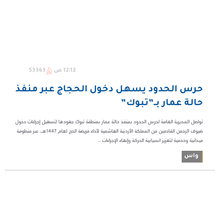
12:12 ص
53363
حرس الحدود يسهل دخول الحجاج عبر منفذ
حالة عمار بـ”تبوك”
تواصل المديرية العامة لحرس الحدود بمنفذ حالة عمار بمنطقة تبوك جهودها لتسهيل إجراءات دخول
ضيوف الرحمن القادمين من المملكة الأردنية الهاشمية لأداء فريضة الحج لعام 1447هـ، عبر منظومة
ميدانية وخدمية لتعزيز انسيابية الحركة وإنهاء الإجراءات ...
واس