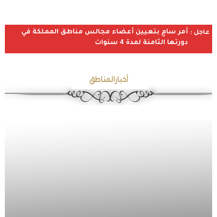
أمر سامٍ بتعيين أعضاء مجالس مناطق المملكة في
عاجل :
دورتها الثامنة لمدة 4 سنوات
أخبارالمناطق