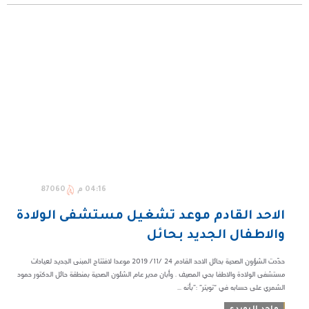
04:16 م
87060
الاحد القادم موعد تشغيل مستشفى الولادة
والاطفال الجديد بحائل
حدّدت الشؤون الصحية بحائل الاحد القادم ٢٤ /١١/ ٢٠١٩ موعدا لافتتاح المبنى الجديد لعيادات
مستشفى الولادة والاطفا بحي المصيف .‏ وأبان مدير عام الشئون الصحية بمنطقة حائل الدكتور حمود
الشمري على حسابه في “تويتر” :”بأنه ...