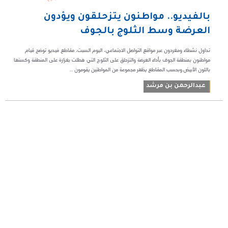
بالفيديو.. مواطنون يتزحلقون ويؤدون
العرضة وسط الثلوج بالجوف
تداول نشطاء ومغردون عبر مواقع التواصل الاجتماعي، اليوم السبت، مقاطع فيديو توضح قيام
مواطنون بمنطقة الجوف بأداء العرضة والتزحلق على الثلوج التي هطلت بغزارة على المنطقة وكستها
باللون الأبيض.وبحسب المقاطع يظهر مجموعة من المواطنين يقومون ...
عبدالرحمن بن مرشد