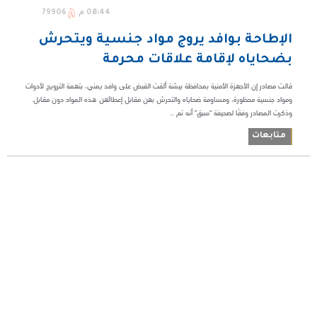
08:44 م
79906
الإطاحة بوافد يروج مواد جنسية ويتحرش
بضحاياه لإقامة علاقات محرمة
قالت مصادر إن الأجهزة الأمنية بمحافظة بيشة ألقت القبض على وافد يمني، ‏بتهمة الترويج لأدوات
ومواد جنسية محظورة، ومساومة ضحاياه ‏والتحرش بهن مقابل إعطائهن هذه المواد دون مقابل.‏
وذكرت المصادر وفقًا لصحيفة "سبق" أنه تم ...
متابعات