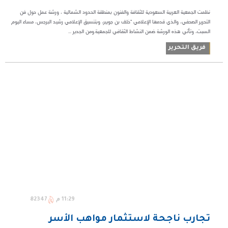
نظمت الجمعية العربية السعودية للثقافة والفنون بمنطقة الحدود الشمالية ، ورشة عمل حول فن
التحرير الصحفي، والذي قدمها الإعلامي "خلف بن جويبر، وبتنسيق الإعلامي رشيد البرجس، مساء اليوم
السبت، وتأتي هذه الورشة ضمن النشاط الثقافي للجمعية.ومن الجدير ...
فريق التحرير
11:29 م
82347
تجارب ناجحة لاستثمار مواهب الأسر