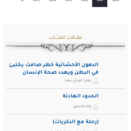
»
905
904
903
902
901
900
مقـالات الكتـّـاب
الدهون الأحشائية خطر صامت يختبئ
في البطن ويهدد صحة الإنسان
بقلم| كوتش مهند
الحدود الهادئة
وفاء الاسمري
(رحلة مع الذكريات)