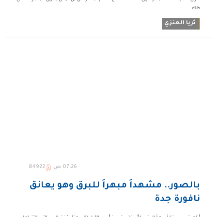
ذلك ...
ثريا العنزي
07:26 ص
84922
بالصور.. مشهداً مبهراً للبرق وهو يعانق
نافورة جدة