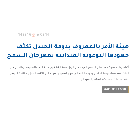
02:14 م
142946
هيئة الأمر بالمعروف بدومة الجندل تكثف
جهودها التوعوية الميدانية بمهرجان السمح
أشاد زوار و ضيوف مهرجان السمح الموسمي الأول بمشاركة فرع هيئة الأمر بالمعروف والنهي عن
المنكر بمحافظة دومة الجندل ودورها الإيجابي في المهرجان من خلال تنظيم العمل و تنفيذ البرامج
.فقد اشتملت مشاركة الهيئة بالمهرجان ...
aan-morshd