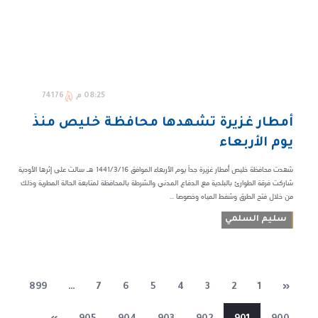
08:25 م
74176
أمطار غزيرة تشهدها محافظة خليص منذُ
يوم الأربعاء
شهدت محافظة خليص أمطار غزيرة جداً يوم الأربعاء الموافق 1441/3/16 هـ سالت على إثرها الأودية
شاركت فرقة الطوارئ بالبلدية مع الدفاع المدني والشرطة بالمحافظة لمتابعة الحالة المطرية وذلك
من خلال فتح الطرق وشفط المياه وخصوصا ...
سليم السلمي
899
…
7
6
5
4
3
2
1
«