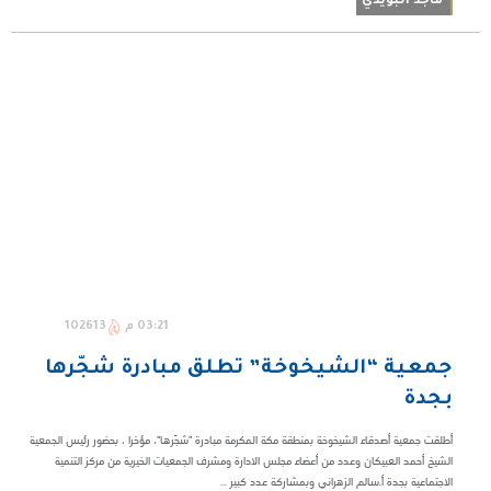
ماجد البويدي
03:21 م
102613
جمعية “الشيخوخة” تطلق مبادرة شجّرها
بجدة
أطلقت جمعية أصدقاء الشيخوخة بمنطقة مكة المكرمة مبادرة "شجّرها"، مؤخرا ، بحضور رئيس الجمعية
الشيخ أحمد العبيكان وعدد من أعضاء مجلس الادارة ومشرف الجمعيات الخيرية من مركز التنمية
الاجتماعية بجدة أ.سالم الزهراني وبمشاركة عدد كبير ...