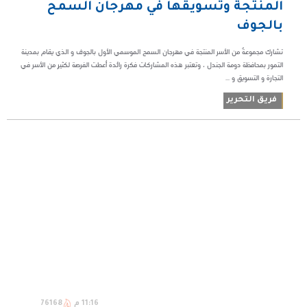
المنتجة وتسويقها في مهرجان السمح
بالجوف
تشارك مجموعةٌ من الأسر المنتجة في مهرجان السمح الموسمي الأول بالجوف و الذي يقام بمدينة
التمور بمحافظة دومة الجندل ، وتعتبر هذه المشاركات فكرة رائدة أعطت الفرصة لكثيرٍ من الأسر في
التجارة و التسويق و ...
فريق التحرير
11:16 م
76168