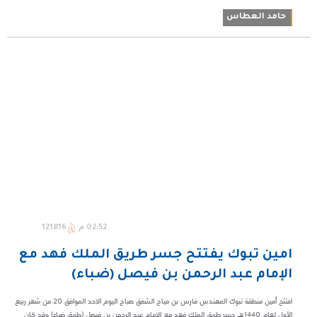
حامد العطاس
02:52 م
121816
امين تبوك يفتتح جسر طريق الملك فهد مع
الإمام عبد الرحمن بن فيصل (ضباء)
افتتح أمين منطقة تبوك المهندس فارس بن مياح الشفق صباح اليوم الاحد الموافق 20 من شهر ربيع
الأول لعام 1440هـ جسر طريق الملك فهد مع الامام عبد الرحمن بن فيصل (طريق ضباء) وقد كان