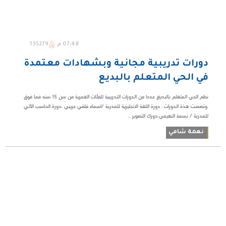
07:48 م
135279
دورات تدريبية مجانية وبشهادات معتمدة
في الحي المتعلم بالبديع
نظم الحي المتعلم بالبديع عددا من الدورات التدريبية للفئات العمرية من سن 15 سنه فما فوق
.وتضمنت هذة الدورات : دورة اللغة الانجليزية للمدربة /اسماء فلقي جريبي ،دورة الحاسب الألي
للمدربة / نسمة النعيمي،دورك التصوير ...
نعمة شامي