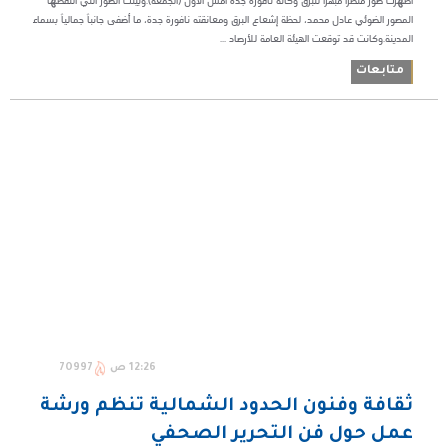
أظھرت صور منظراً مبهراً للبرق وكأنه نافورة جدة أمس الأول (الجمعة).وبّینت الصور التي التقطھا
المصور الضوئي عادل محمد، لحظة إشعاع البرق ومعانقته نافورة جدة، ما أضفى جانباً جمالياً بسماء
المدينة.وكانت قد توقعت الهيئة العامة للأرصاد ...
متابعات
12:26 ص
70997
ثقافة وفنون الحدود الشمالية تنظم ورشة
عمل حول فن التحرير الصحفي