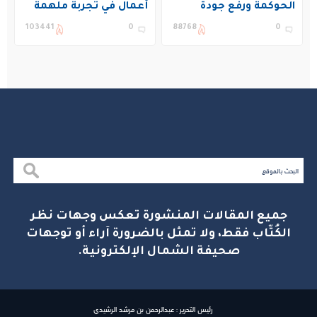
الحوكمة ورفع جودة
أعمال في تجربة ملهمة
التعليم في المملكة
بنادي غراس الصيفي
103441
0
88768
0
بالجبيل
جميع المقالات المنشورة تعكس وجهات نظر
الكُتّاب فقط، ولا تمثل بالضرورة آراء أو توجهات
صحيفة الشمال الإلكترونية.
رئيس التحرير : عبدالرحمن بن مرشد الرشيدي