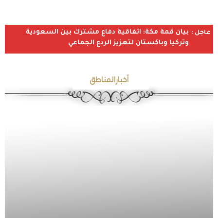
بيان قمة مكة: اتفاقية دفاع مشترك بين السعودية
عاجل :
وتركيا وباكستان لتعزيز الردع الجماعي
أخبارالمناطق