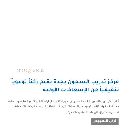
10:22 م
151970
مركز تدريب السجون بجدة يقيم ركناً توعوياً
تثقيفياً عن الإسعافات الأولية
أقام مركز تدريب المديرية العامة للسجون بجدة وبالتعاون مع هيئة الهلال الأحمر السعودي بمنطقة
مكة المكرمة ركناً تثقيفياً توعوياً عن الإسعافات الأولية ، بالإضافة إلى محاضرة وتطبيقات عملية
لذلك.وقد حضر لإطلاق هذه المبادرة قائد مركز ...
تركي السبيعي