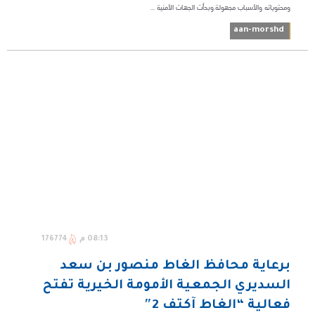
ومحتوياته والأسباب مجهولة.وبدأت الجهات الأمنية ...
aan-morshd
08:13 م
176774
برعاية محافظ الغاط منصور بن سعد
السديري الجمعية الأمومة الخيرية تفتح
فعالية “الغاط آكتف 2″