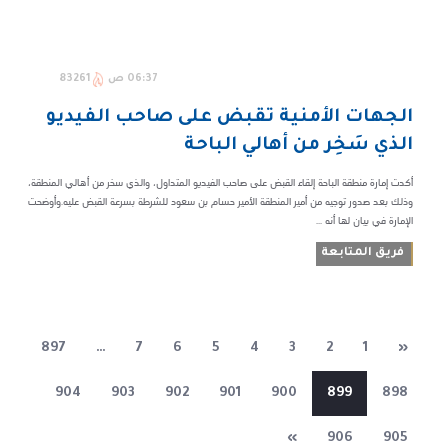
06:37 ص
83261
الجهات الأمنية تقبض على صاحب الفيديو
الذي سَخِر من أهالي الباحة
أكدت إمارة منطقة الباحة إلقاء القبض على صاحب الفيديو المتداول، والذي سخر من أهالي المنطقة،
وذلك بعد صدور توجيه من أمير المنطقة الأمير حسام بن سعود للشرطة بسرعة القبض عليه.وأوضحت
الإمارة في بيان لها أنه ...
فريق المتابعة
897
…
7
6
5
4
3
2
1
«
904
903
902
901
900
899
898
»
906
905