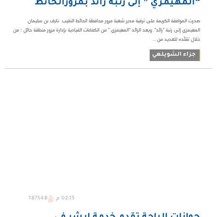
“المهيمزي ” إلى رتبة رائد بمرورالحائط
صدرت الموافقة الكريمة على ترقية مدير شعبة مرور محافظة الحائط النقيب نايف بن سليمان
المهيمزي إلى رتبة "رائد". ويعد الرائد "المهيمزي " من الكفاءات القيادية بإدارة مرور منطقة حائل ؛ من
خلال تقلّده للعديد من ...
جزاء الشويلعي
02:15 م
187548