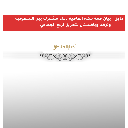
بيان قمة مكة: اتفاقية دفاع مشترك بين السعودية
عاجل :
وتركيا وباكستان لتعزيز الردع الجماعي
أخبارالمناطق