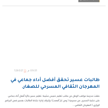
09:51 م
126027
طالبات عسير تحقق أفضل أداء جماعي في
المهرجان الثقافي المسرحي للصغار.
حققت مدرسة مواهب الوطن من مكتب تعليم خميس مشيط ،تعليم عسير جائزة‬⁩ أفضل أداء جماعي
على خشبة المسرح ،من مسرحية ( ومن ثمّ أفصحتْ) بإشراف إدارة ⁧‫نشاط الطالبات بعسير‬⁩ ضمن البرنامج
الوزاري ( ⁧‫المهرجان الثقافي ...