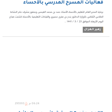
فعاليات المسرح المدرسي بالأحساء
برعاية المدير العام للتعليم بالأحساء الأستاذ حمد بن محمد العيسى وبحضور مشرف عام النشاط
الطلابي الثقافي بالوزارة الدكتور بندر بن مفرح عسيري والقيادات التعليمية بالأحساء اختتمت صباح
اليوم الأربعاء الموافق ٢٣ / ٣ / ١٤٤١ ...
زهير الغزال
06:24 م
295593