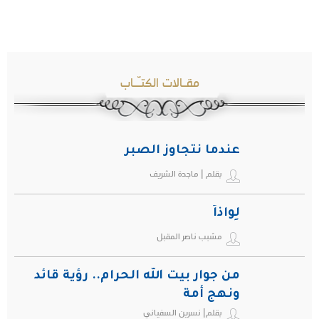
مقـالات الكتـّـاب
عندما نتجاوز الصبر
بقلم | ماجدة الشريف
لِواذاً
مشبب ناصر المقبل
من جوار بيت الله الحرام.. رؤية قائد
ونهج أمة
بقلم| نسرين السفياني