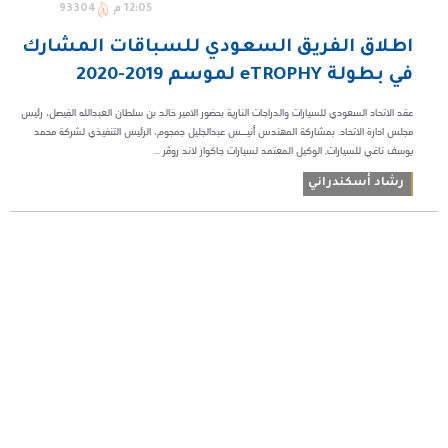
12:05 م
93304
اطلاق الفريق السعودي للسباقات المشارك
في بطولة eTROPHY لموسم 2019-2020
عقد الاتحاد السعودي للسيارات والدراجات النارية بحضور الامير خالد بن سلطان العبدالله الفيصل، رئيس
مجلس ادارة الاتحاد. بمشاركة المهندس أنيــس عبدالجليل جمجوم، الرئيس التنفيذي لشركة محمد
يوسف ناغي للسيارات, الوكيل المعتمد لسيارات جاكوار لاند روڤر ...
رشاد أسكندراني