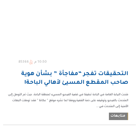
10:50 م
85366
التحقيقات تفجر “مفاجأة ” بشأن هوية
صاحب المقطع المسيئ لأهالي الباحة!
فتحت النيابة العامة في الباحة تحقيقا في قضية الفيديو المسيء لمنطقة الباحة، حيث تم التوصل إلى
المتحدث بالفيديو وتوقيفه على ذمة القضية.ووفقا لما نشره موقع ” عكاظ ” فقد توصلت الجهات
الأمنية إلى المتحدث في ...
متابعات