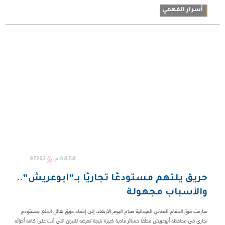
أسرار الفهمي
08:58 م
97262
حريق يلتهم مستودعًا تجاريًا بـ”أبوعريش”..
والأسباب مجهولة
سارعت فرق الدفاع المدني الميدانية صباح اليوم الأربعاء، إلى إخماد حريق هائل اندلع بمستودع
تجاري في محافظة أبوعريش مخلِّفًا خسائر مادية كبيرة نتيجة تعرضه للنيران التي أتت على كافة أجزائه