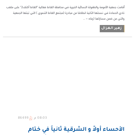
أقامت جمعية الأمومة والطفولة النسائية الخيرية في محافظة الغاط فعالية "الغاط آكتف2" على ملعب
نادي الحمادة في نسختها الثانية انطلاقا من مبادرة (مجتمع الغاط التنموي ) التي تبنتها الجمعية
والتي من ضمن مساراتها (رفاه – ...
زهير الغزال
08:03 م
86499
الأحساء أولاً و الشرقية ثانياً في ختام