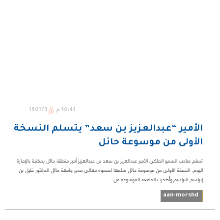
10:41 م
190173
الأمير “عبدالعزيز بن سعد” يتسلم النسخة
الأولى من موسوعة حائل
تسلم صاحب السمو الملكي الأمير عبدالعزيز بن سعد بن عبدالعزيز أمير منطقة حائل بمكتبة بالإمارة
اليوم، النسخة الأولى من موسوعة حائل سلمها لسموه معالي مدير جامعة حائل الدكتور خليل بن
إبراهيم البراهيم.وأصدرت الجامعة الموسوعة من ...
aan-morshd