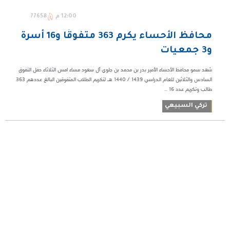
12:00 م
77658
محافظ الأحساء يكرم 363 متفوقًا و16 أسرة
و3 جمعيات
شهد سمو محافظ الأحساء الأمير بدر بن محمد بن جلوي آل سعود مساء امس الثلاثاء حفل التفوق
السادس والثلاثين للعام الدراسي 1439 / 1440 هـ لتكريم الطلاب المتفوقين البالغ عددهم 363
طالب وتكريم عدد 16 ...
تركي السبيعي