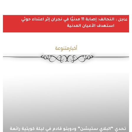
التحالف: إصابة 11 مدنيًا في نجران إثر اعتداء حوثي
عاجل :
استهدف الأعيان المدنية
أخبارمتنوعة
تحدي “البلاي ستيشن” ودويتو قادم في ليلة كويتية رائعة