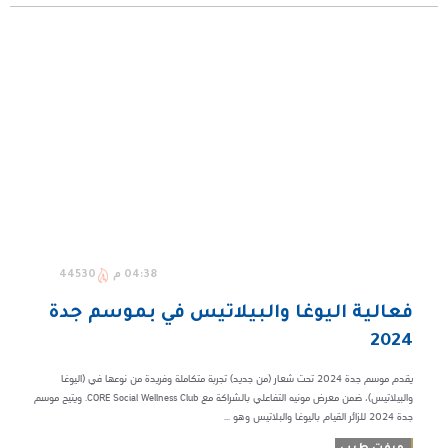
04:38 م
44530
فعالية اليوغا والبيلاتيس في بموسم جدة
2024
يقدم موسم جدة 2024 تحت شعار (من جديد) تجربة متكاملة وفريدة من نوعها في (اليوغا
والبيلاتيس)، ضمن معرض مونيه التفاعلي بالشراكة مع CORE Social Wellness Club. ويتيح موسم
جدة 2024 للزائر القيام باليوغا والبلاتيس وهو ...