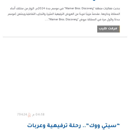
جذبت فعاليات منطقة "Warner Bros. Discovery" في موسم جدة 2024م، الزوار من مختلف أنحاء
المملكة وخارجها، مقدمةً مزيجًا فريدًا من العروض الترفيهية المثيرة والتجارب التفاعلية.ويحتضن (موسم
جدة) ولأول مرة في المملكة عروض "Warner Bros. Discovery"، ...
مرفت طيب
04:18 م
79424
“سيتي ووك”.. رحلة ترفيهية وعربات