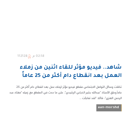
02:18 م
112128
شاهد.. فيديو مؤثر للقاء اثنين من زملاء
العمل بعد انقطاع دام أكثر من 25 عاماً
تناقلت وسائل التواصل الاجتماعي مقطع فيديو مؤثر لزملاء عمل بعد انقطاع دام أكثر من 25
عاماً.وعلق الأستاذ "عبدالله بشير الذيابي الرشيدي"، على ما حدث في المقطع مع زميله "معتاد عبد
الرحمن العنزي"، قائلا: "لقد تفاجئت ...
aan-morshd