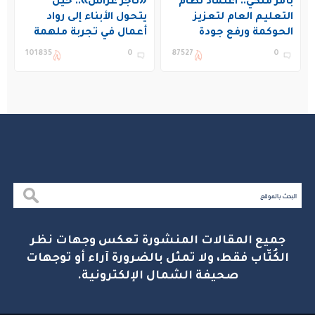
بأمر ملكي.. اعتماد نظام
«تاجر غراس».. حين
التعليم العام لتعزيز
يتحول الأبناء إلى رواد
الحوكمة ورفع جودة
أعمال في تجربة ملهمة
التعليم في المملكة
بنادي غراس الصيفي
101835
0
87527
0
بالجبيل
جميع المقالات المنشورة تعكس وجهات نظر
الكُتّاب فقط، ولا تمثل بالضرورة آراء أو توجهات
صحيفة الشمال الإلكترونية.