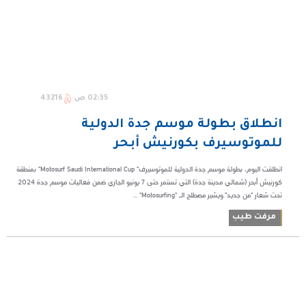
02:35 ص
43216
انطلاق بطولة موسم جدة الدولية
للموتوسيرف بكورنيش أبحر
انطلقت اليوم، بطولة موسم جدة الدولية للموتوسيرف" Motosurf Saudi International Cup" بمنطقة
كورنيش أبحر (شمالي مدينة جدة) التي تستمر حتى 7 يونيو الجاري ضمن فعاليات موسم جدة 2024
تحت شعار "من جديد".ويشير مصطلح الـ "Motosurfing" ...
مرفت طيب