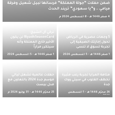
ضمن حفلات “جولة المملكة” فرسانها نبيل شعيل وفرقة
ميامي .. و”يا سعودي” تريند الحدث
4 صفر 1446 هـ - 8 أغسطس 2024 م
تركي آل الشيخ:
5 وجهات عصرية في الرياض
RiyadhSeasonCard لن يكون
تحول إجازتك الصيفية إلى
الأخير خارج المملكة وأنه
تجربة تسوق لا تنسى
سيتكرر مراراً
1 صفر 1446 هـ - 5 أغسطس 2024
1 صفر 1446 هـ - 5 أغسطس 2024
م
م
متاهة المرايا تجربة رعب مثيرة
حفلات عالمية تُشعل ليالي
تخطف القلوب في سيتي ووك
موسم جدة 2024 بالتعاون مع
جدة
مدل بيست
26 محرّم 1446 هـ - 1 أغسطس
25 محرّم 1446 هـ - 31 يوليو 2024 م
2024 م