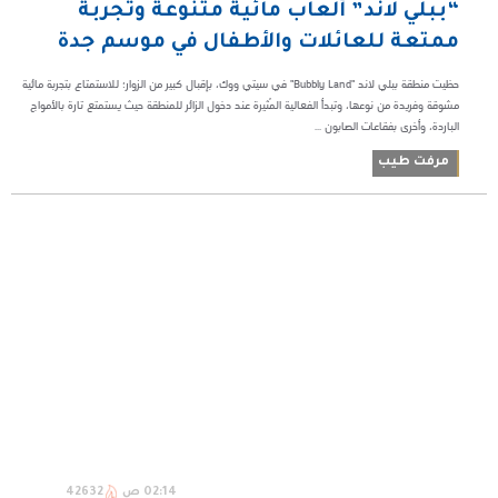
“ببلي لاند” ألعاب مائية متنوعة وتجربة
ممتعة للعائلات والأطفال في موسم جدة
حظيت منطقة ببلي لاند "Bubbly Land" في سيتي ووك، بإقبال كبير من الزوار؛ للاستمتاع بتجربة مائية
مشوقة وفريدة من نوعها، وتبدأ الفعالية المُثيرة عند دخول الزائر للمنطقة حيث يستمتع تارة بالأمواج
الباردة، وأخرى بفقاعات الصابون ...
مرفت طيب
02:14 ص
42632