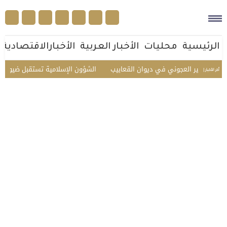
الرئيسية
محليات
الأخبار العربية
الأخبارالاقتصادية
ير العجوني في ديوان القعابيب
الشؤون الإسلامية تستقبل ضيوف الدفعة الثان
أخر الأخبار |