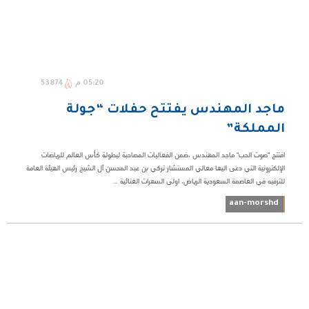
05:20 م
53874
ماجد المهندس يفتتح حفلات “جولة
المملكة”
افتتح "صوت الحب" ماجد المهندس ،ضمن الفعاليات المصاحبة لبطولة كأس العالم للرياضات
الإلكترونية التي دعى اليها معالي المستشار تركي بن عبد المحسن آل الشيخ رئيس الهيئة العامة
للترفيه في العاصمة السعودية الرياض، اولى السهرات الغنائية ...
aan-morshd