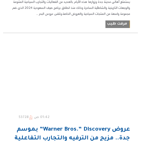
يستمتع أهالي مدينة جدة وزوارها هذه الأيام بالعديد من الفعاليات والتجارب السياحية المتنوعة
والوجهات التاريخية والشاطئية الساحرة وذلك منذ انطلاق برنامج صيف السعودية 2024 الذي ضم
مجموعة واسعة من المنتجات السياحية والعروض الخاصة.وتلقى عروس البحر ...
مرفت طيب
01:42 ص
53728
عروض Warner Bros.” Discovery” بموسم
جدة.. مزيج من الترفيه والتجارب التفاعلية