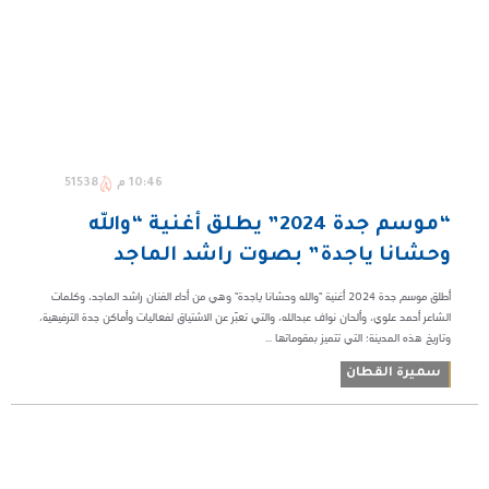
10:46 م
51538
“موسم جدة 2024” يطلق أغنية “والله
وحشانا ياجدة” بصوت راشد الماجد
أطلق موسم جدة 2024 أغنية "والله وحشانا ياجدة" وهي من أداء الفنان راشد الماجد، وكلمات
الشاعر أحمد علوي، وألحان نواف عبدالله، والتي تعبّر عن الاشتياق لفعاليات وأماكن جدة الترفيهية،
وتاريخ هذه المدينة؛ التي تتميز بمقوماتها ...
سميرة القطان