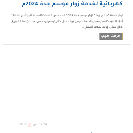
كهربائية لخدمة زوار موسم جدة 2024م
توفر منطقة "سيتي ووك" لزوار موسم جدة 2024 العديد من الخدمات المميزة التي تُلبي احتياجات
أفراد الأسرة كافة، وتشمل الخدمات توفير عربات تنقل كهربائية موجودة في عدد من نقاط التوزيع
داخل سيتي ووك، بهدف تسهيل ...
مرفت طيب
02:14 ص
57086