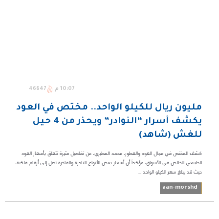
10:07 م
46647
مليون ريال للكيلو الواحد.. مختص في العود
يكشف أسرار “النوادر” ويحذر من 4 حيل
للغش (شاهد)
كشف المختص في مجال العود والعطور، محمد المطيري، عن تفاصيل مثيرة تتعلق بأسعار العود
الطبيعي الخالص في الأسواق، مؤكداً أن أسعار بعض الأنواع النادرة والفاخرة تصل إلى أرقام فلكية،
حيث قد يبلغ سعر الكيلو الواحد ...
aan-morshd