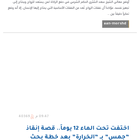
أوضح معالي الشيخ سعد الشثري الحكم الشرعي في دفع الزكاة لمن يستعد للزواج ويحتاج إلى
تجهيز نفسه، مؤكداً أن نفقات الزواج تُعد من النفقات الأساسية التي يحتاج إليها الإنسان، إلا أنه وضع
تمايزاً دقيقاً بين ...
aan-morshd
09:47 م
40369
اختفت تحت الماء 12 يوماً.. قصة إنقاذ
“جمس” بـ “الخرارة” بعد خطة بحث