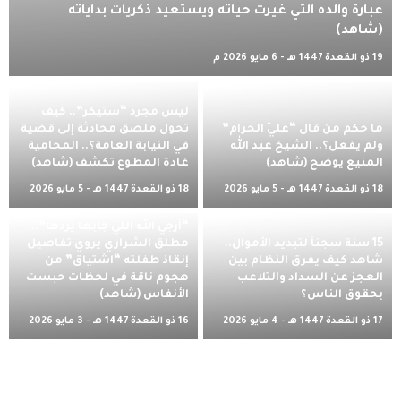
عبارة والده التي غيرت حياته ويستعيد ذكريات بداياته
(شاهد)
19 ذو القعدة 1447 هـ - 6 مايو 2026 م
ليس مجرد “ستيكر”.. كيف
ما حكم من قال “عليَّ الحرام”
تحول ملصق محادثة إلى قضية
ولم يفعل؟.. الشيخ عبد الله
في النيابة العامة؟.. المحامية
المنيع يوضح (شاهد)
غادة المطوع تكشف (شاهد)
18 ذو القعدة 1447 هـ - 5 مايو 2026
18 ذو القعدة 1447 هـ - 5 مايو 2026
م
م
“أرجي الله اللي جابها يردها”..
​15 سنة سجناً لتبديد الأموال..
مطلق الشراري يروي تفاصيل
شاهد كيف يفرق النظام بين
إنقاذ طفلته “اشتياق” من
العجز عن السداد والتلاعب
هجوم ناقة في لحظات حبست
بحقوق الناس؟
الأنفاس (شاهد)
17 ذو القعدة 1447 هـ - 4 مايو 2026
16 ذو القعدة 1447 هـ - 3 مايو 2026
م
م