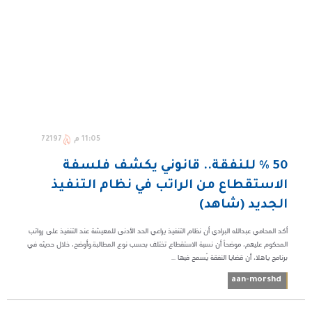
11:05 م
72197
50 % للنفقة.. قانوني يكشف فلسفة
الاستقطاع من الراتب في نظام التنفيذ
الجديد (شاهد)
أكد المحامي عبدالله البرادي أن نظام التنفيذ يراعي الحد الأدنى للمعيشة عند التنفيذ على رواتب
المحكوم عليهم، موضحاً أن نسبة الاستقطاع تختلف بحسب نوع المطالبة.وأوضح، خلال حديثه في
برنامج ياهلا، أن قضايا النفقة يُسمح فيها ...
aan-morshd