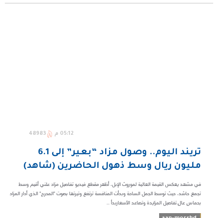
05:12 م
48983
​تريند اليوم.. وصول مزاد “بعير” إلى 6.1
مليون ريال وسط ذهول الحاضرين (شاهد)
في مشهد يعكس القيمة العالية لموروث الإبل، أظهر مقطع فيديو تفاصيل مزاد علني أقيم وسط
تجمع حاشد، حيث توسط الجمل الساحة وبدأت المنافسة ترتفع وتيرتها بصوت "المحرج" الذي أدار المزاد
بحماسٍ عالٍ.​تفاصيل المزايدة وتصاعد الأسعار​بدأ ...