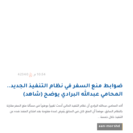
10:54 م
42340
ضوابط منع السفر في نظام التنفيذ الجديد..
المحامي عبدالله البرادي يوضح (شاهد)
أكد المحامي عبدالله البرادي أن نظام التنفيذ الحالي أحدث تغييراً جوهرياً في مسألة منع السفر مقارنة
بالنظام السابق، موضحاً أن المنع كان في السابق يُفرض لمدة مفتوحة بعد امتناع المنفذ ضده عن
التنفيذ خلال خمسة ...
aan-morshd