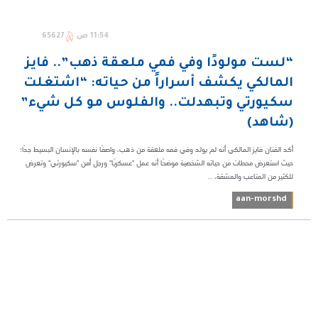
11:54 ص
65627
“لست مولودًا وفي فمي ملعقة ذهب”.. فايز
المالكي يكشف أسراراً من حياته: “اشتغلت
سكيورتي وتبهدلت.. والفلوس مو كل شيء”
(شاهد)
أكد الفنان فايز المالكي أنه لم يولد وفي فمه ملعقة من ذهب، واصفًا نفسه بالإنسان البسيط جدًا؛
حيث استعرض محطات من حياته الشخصية موضحًا أنه عمل "عسكريًا" ورجل أمن "سكيورتي" وتعرض
للكثير من المتاعب والمشقة، ...
aan-morshd