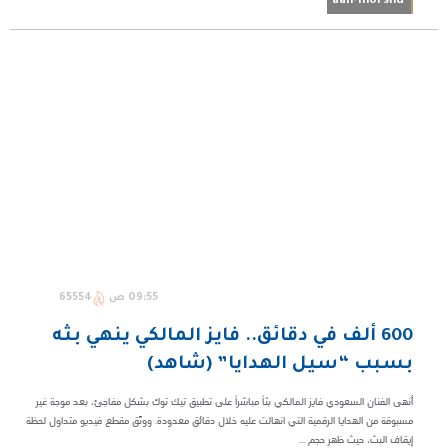
aan-morshd
09:55 ص
65554
600 ألف في دقائق.. فايز المالكي ينهي بثه
بسبب “سيل الهدايا” (شاهد)
أنهى الفنان السعودي فايز المالكي بثاً مباشراً على تطبيق تيك توك بشكل مفاجئ، بعد موجة غير
مسبوقة من الهدايا الرقمية التي انهالت عليه خلال دقائق معدودة. ووثّق مقطع فيديو متداول لحظة
إيقاف البث، حيث ظهر حجم ...