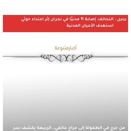
التحالف: إصابة 11 مدنيًا في نجران إثر اعتداء حوثي
عاجل :
استهدف الأعيان المدنية
أخبارمتنوعة
من جرح في الطفولة إلى جراح عالمي.. الربيعة يكشف سر