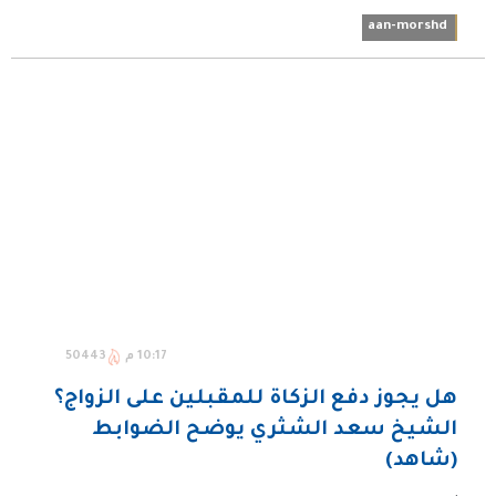
aan-morshd
10:17 م
50443
هل يجوز دفع الزكاة للمقبلين على الزواج؟
الشيخ سعد الشثري يوضح الضوابط
(شاهد)