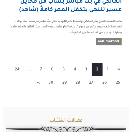
المالكي في بث مباشر بشاب من محايل
عسير تنتهي بتكفل المهر كاملاً (شاهد)
قادت الصدفة الفنان فايز المالكي والناشط ناصر العودة، خلال بث مباشر عبر منصة "تيك توك"،
لمساعدة شاب يُعرف بـ"نمر بن عدوان"، بعدما تعثر زواجه بسبب المهر، حيث تكفلوا بالمبلغ كاملاً
وأنهوا الموضوع في لحظته.تفاصيل الحالةبدأت ...
aan-morshd
24
…
7
6
5
4
3
2
1
«
»
30
29
28
27
26
25
مقـالات الكتـّـاب