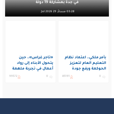
في جدة بمشاركة 19 دولة
03:28 مساءً, 29 Jul 2026
بأمر ملكي.. اعتماد نظام
«تاجر غراس».. حين
التعليم العام لتعزيز
يتحول الأبناء إلى رواد
الحوكمة ورفع جودة
أعمال في تجربة ملهمة
التعليم في المملكة
بنادي غراس الصيفي
99572
0
85191
0
بالجبيل