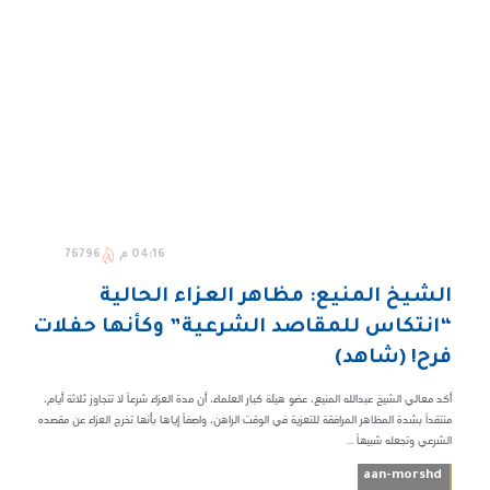
04:16 م
76796
الشيخ المنيع: مظاهر العزاء الحالية
“انتكاس للمقاصد الشرعية” وكأنها حفلات
فرح! (شاهد)
أكد معالي الشيخ عبدالله المنيع، عضو هيئة كبار العلماء، أن مدة العزاء شرعاً لا تتجاوز ثلاثة أيام،
منتقداً بشدة المظاهر المرافقة للتعزية في الوقت الراهن، واصفاً إياها بأنها تخرج العزاء عن مقصده
الشرعي وتجعله شبيهاً ...
aan-morshd