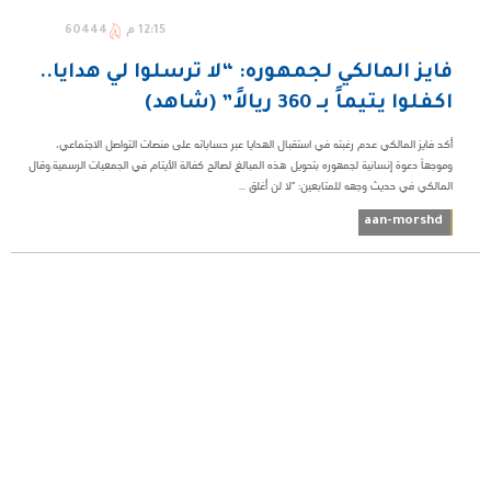
12:15 م
60444
فايز المالكي لجمهوره: “لا ترسلوا لي هدايا..
اكفلوا يتيماً بـ 360 ريالاً” (شاهد)
أكد فايز المالكي عدم رغبته في استقبال الهدايا عبر حساباته على منصات التواصل الاجتماعي،
وموجهاً دعوة إنسانية لجمهوره بتحويل هذه المبالغ لصالح كفالة الأيتام في الجمعيات الرسمية.وقال
المالكي في حديث وجهه للمتابعين: "لا لن أغلق ...
aan-morshd