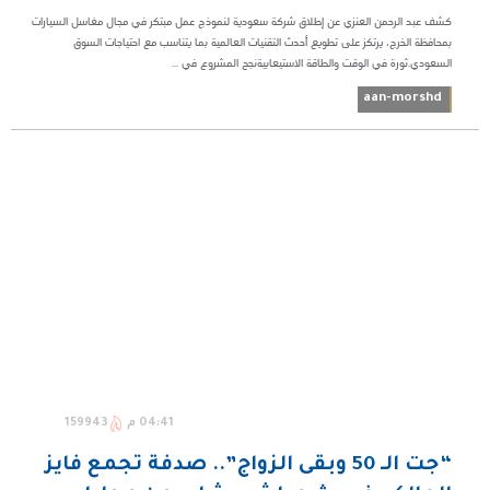
كشف عبد الرحمن العنزي عن إطلاق شركة سعودية لنموذج عمل مبتكر في مجال مغاسل السيارات
بمحافظة الخرج، يرتكز على تطويع أحدث التقنيات العالمية بما يتناسب مع احتياجات السوق
السعودي.ثورة في الوقت والطاقة الاستيعابيةنجح المشروع في ...
aan-morshd
04:41 م
159943
“جت الـ 50 وبقى الزواج”.. صدفة تجمع فايز