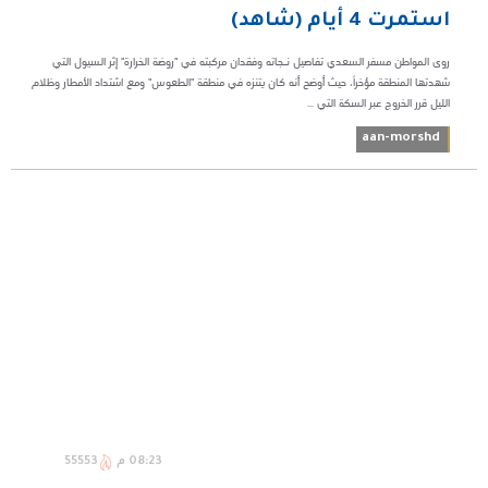
استمرت 4 أيام (شاهد)
روى المواطن مسفر السعدي تفاصيل نـجاته وفقدان مركبته في "روضة الخرارة" إثر السيول التي
شهدتها المنطقة مؤخراً، حيث أوضح أنه كان يتنزه في منطقة "الطعوس" ومع اشتداد الأمطار وظلام
الليل قرر الخروج عبر السكة التي ...
aan-morshd
08:23 م
55553