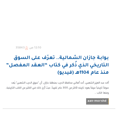
12:10 ص
35843
بوابة جازان الشمالية.. تعرّف على السوق
التاريخي الذي ذُكر في كتاب “العقد المفصل”
منذ عام 1104هـ (فيديو)
أكد عبد العزيز الشعبي، أحد أهالي محافظة الدرب بمنطقة جازان، أن "سوق الدرب الشعبي" يُعد
سوقاً تاريخياً عريقاً يعود تاريخه لأكثر من 300 عام تقريباً، حيث أُرخ ذلك في الكثير من الكتب التاريخية،
ومنها كتاب ...
aan-morshd