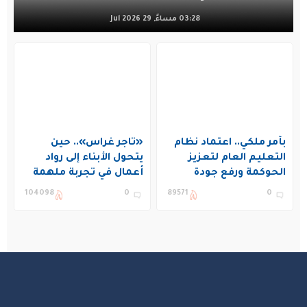
03:28 مساءً, 29 Jul 2026
بأمر ملكي.. اعتماد نظام
«تاجر غراس».. حين
التعليم العام لتعزيز
يتحول الأبناء إلى رواد
الحوكمة ورفع جودة
أعمال في تجربة ملهمة
التعليم في المملكة
بنادي غراس الصيفي
104098
0
89571
0
بالجبيل