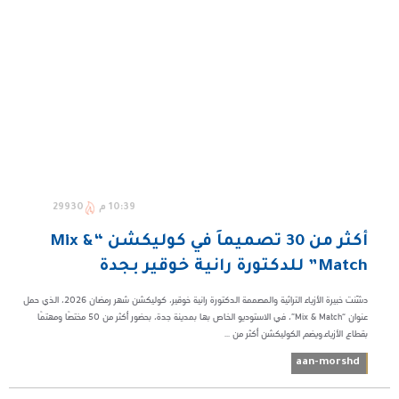
10:39 م
29930
​أكثر من 30 تصميماً في كوليكشن “Mix &
Match” للدكتورة رانية خوقير بجدة
دشّنت خبيرة الأزياء التراثية والمصممة الدكتورة رانية خوقير، كوليكشن شهر رمضان 2026، الذي حمل
عنوان “Mix & Match”، في الاستوديو الخاص بها بمدينة جدة، بحضور أكثر من 50 مختصًا ومهتمًا
بقطاع الأزياء.ويضم الكوليكشن أكثر من ...
aan-morshd