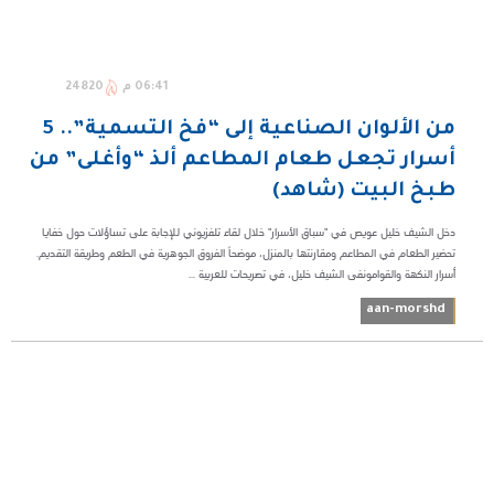
06:41 م
24820
من الألوان الصناعية إلى “فخ التسمية”.. 5
أسرار تجعل طعام المطاعم ألذ “وأغلى” من
طبخ البيت (شاهد)
دخل الشيف خليل عويص في "سباق الأسرار" خلال لقاء تلفزيوني للإجابة على تساؤلات حول خفايا
تحضير الطعام في المطاعم ومقارنتها بالمنزل، موضحاً الفروق الجوهرية في الطعم وطريقة التقديم.​
أسرار النكهة والقوام​ونفى الشيف خليل، في تصريحات للعربية ...
aan-morshd