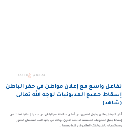
08:23 م
45698
تفاعل واسع مع إعلان مواطن في حفر الباطن
إسقاط جميع المديونيات لوجه الله تعالى
(شاهد)
أعلن المواطن ملفي بهلول الظفيري، من أهالي محافظة حفر الباطن، عن مبادرة إنسانية تمثلت في
إسقاط جميع المديونيات المستحقة له بذمة الآخرين، وذلك في بادرة لاقت استحسان الحضور
ودعواتهم له بالخير والخلف الصالح.​وفي كلمة وجهها ...