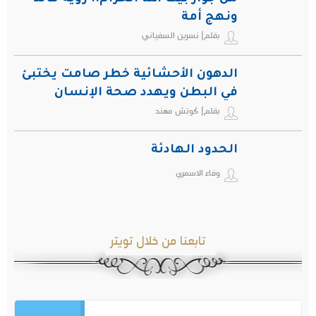
ونهج أمة
بقلم| نسرين السفياني
الدهون الأحشائية خطر صامت يختبئ
في البطن ويهدد صحة الإنسان
بقلم| كوتش مهند
الحدود الهادئة
وفاء الاسمري
تابعنا من خلال تويتر