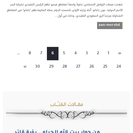
شهدت منصات التواصل الاجتماعي تداولاً واسعاً لمقاطع فيديو تظهر الرئيس التنفيذي لشركة البحر
الأحمر الدولية، جون باغانو، أثناء زيارته الأولى للمسجد الحرام بمكة المكرمة.ظهر "باغانو" في المقاطع
المتداولة مرتدياً الزي السعودي التقليدي، وذلك في أول ...
aan-morshd
…
8
7
6
5
4
3
2
1
«
»
30
29
28
27
26
25
24
مقـالات الكتـّـاب
من جوار بيت الله الحرام.. رؤية قائد