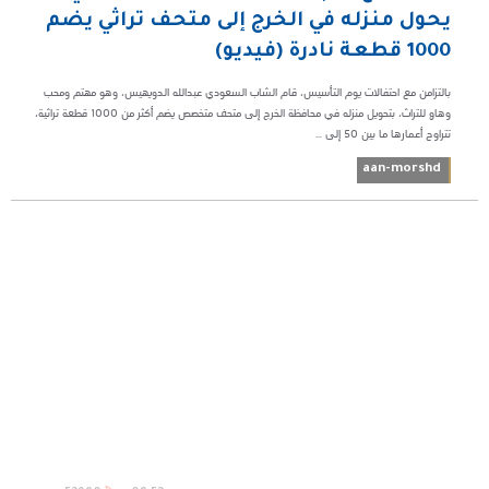
يحول منزله في الخرج إلى متحف تراثي يضم
1000 قطعة نادرة (فيديو)
بالتزامن مع احتفالات يوم التأسيس، قام الشاب السعودي عبدالله الدويهيس، وهو مهتم ومحب
وهاوٍ للتراث، بتحويل منزله في محافظة الخرج إلى متحف متخصص يضم أكثر من 1000 قطعة تراثية،
تتراوح أعمارها ما بين 50 إلى ...
aan-morshd