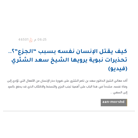
06:25 م
46501
كيف يقتل الإنسان نفسه بسبب “الجزع”؟..
تحذيرات نبوية يرويها الشيخ سعد الشثري
(فيديو)
أكد معالي الشيخ الدكتور سعد بن ناصر الشثري على ضرورة حذر الإنسان من الأفعال التي تؤدي إلى
وفاة نفسه، مشدداً في هذا الباب على أهمية تجنب الجزع والتسخط والاكتئاب الذي قد يدفع بالمرء
إلى السعي ...
aan-morshd