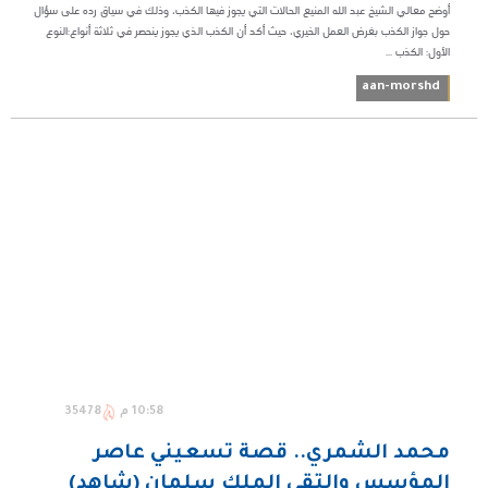
​أوضح معالي الشيخ عبد الله المنيع الحالات التي يجوز فيها الكذب، وذلك في سياق رده على سؤال
حول جواز الكذب بغرض العمل الخيري، حيث أكد أن الكذب الذي يجوز ينحصر في ثلاثة أنواع:​النوع
الأول: الكذب ...
aan-morshd
10:58 م
35478
محمد الشمري.. قصة تسعيني عاصر
المؤسس والتقى الملك سلمان (شاهد)