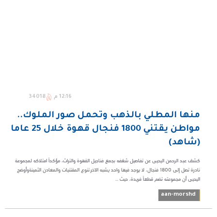
12:16 م
34018
منها المطلي بالذهب وتحمل صور الملوك..
مواطن يقتني 1800 فنجال قهوة خلال 25 عاما
(شاهد)
كشف عبد الرحمن اليحيى عن تفاصيل شغفه بجمع فناجيل القهوة والتراث، مؤكداً امتلاكه لمجموعة
نادرة تصل إلى 1800 فنجال، لا يوجد فيها واحد يشبه الآخر.تنوع المقتنيات والمعادن الثمينةوأوضح
اليحيى أن مجموعته تضم قطعاً فريدة، حيث ...
aan-morshd