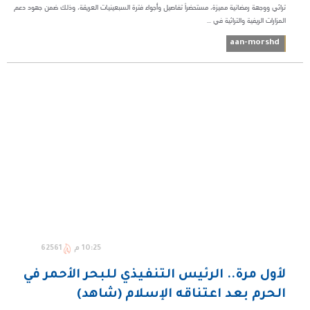
تراثي ووجهة رمضانية مميزة، مستحضراً تفاصيل وأجواء فترة السبعينيات العريقة، وذلك ضمن جهود دعم
المزارات الريفية والتراثية في ...
aan-morshd
10:25 م
62561
لأول مرة.. الرئيس التنفيذي للبحر الأحمر في
الحرم بعد اعتناقه الإسلام (شاهد)