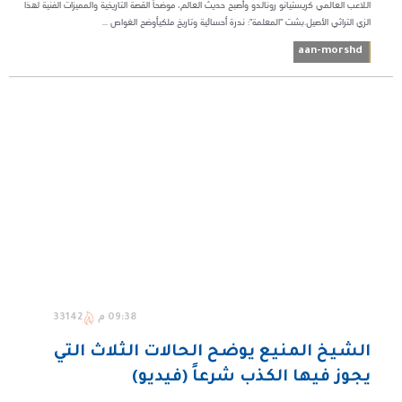
اللاعب العالمي كريستيانو رونالدو وأصبح حديث العالم، موضحاً القصة التاريخية والمميزات الفنية لهذا
الزي التراثي الأصيل.​بشت "المعلمة": ندرة أحسائية وتاريخ ملكي​أوضح الغواص ...
aan-morshd
09:38 م
33142
الشيخ المنيع يوضح الحالات الثلاث التي
يجوز فيها الكذب شرعاً (فيديو)