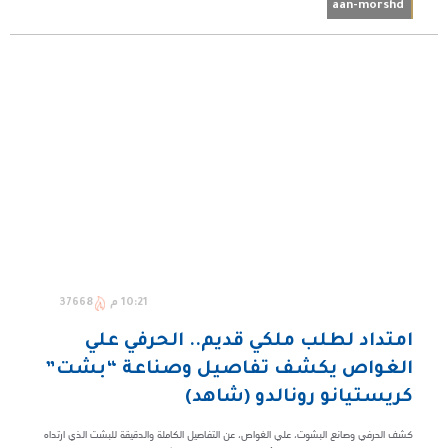
aan-morshd
10:21 م
37668
امتداد لطلب ملكي قديم.. الحرفي علي
الغواص يكشف تفاصيل وصناعة “بشت”
كريستيانو رونالدو (شاهد)
كشف الحرفي وصانع البشوت، علي الغواص، عن التفاصيل الكاملة والدقيقة للبشت الذي ارتداه