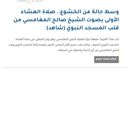
09:53 م
52998
وسط حالة من الخشوع.. صلاة العشاء
الأولى بصوت الشيخ صالح المغامسي من
قلب المسجد النبوي (شاهد)
بثّت قناة "العربية" مقطعاً مرئياً لفضيلة الشيخ المغامسي وهو يؤم المصلين في صلاة العشاء
بالمسجد النبوي الشريف، وذلك عقب صدور الأمر السامي الكريم بتعيينه إماماً للمسجد النبوي.ويُعد
الشيخ المغامسي من أبرز الدعاة والخطباء في المملكة ...
aan-morshd