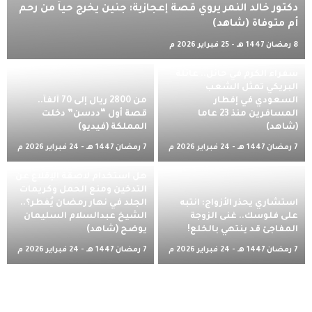
دكتور خالد النمر يروي قصة إعجازية: جنين يخرج حياً من رحم
أم متوفاة (شاهد)
8 رمضان 1447 هـ - 25 فبراير 2026 م
سفراء الكرم في حائل.. عائلة
البريكي تمثل الشعب
السعودي في إفطار
من 2800 ريال إلى 70 ألفاً..
المسافرين منذ 23 عاما
قصة أول “ددسن” دخلت
(شاهد)
المملكة (فيديو)
7 رمضان 1447 هـ - 24 فبراير 2026 م
7 رمضان 1447 هـ - 24 فبراير 2026 م
هل استخدام لاصقة الإقلاع عن
التدخين ومنع الحمل وكريمات
استشاري يحذر الأزواج: انتبه
الجلد في نهار رمضان يُفطر؟..
على فلوسك.. غنى الزوجة
الشيخ عبدالسلام السليمان
المفاجئ قد ينتهي بالخلع!
يوضح (شاهد)
7 رمضان 1447 هـ - 24 فبراير 2026 م
7 رمضان 1447 هـ - 24 فبراير 2026 م