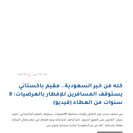
10:34 ص
36792
كله من خير السعودية.. مقيم باكستاني
يستوقف المسافرين للإفطار بالعرضيات: 8
سنوات من العطاء (فيديو)
في مشهد يجسد قيم التكافل والإخاء بمحافظة #العرضيات، يستوقف المقيم الباكستاني "جاويد
عمران" العابرين على الطريق السريع، داعياً إياهم لمشاركته وجبة الإفطار في شهر رمضان المبارك،
معلقاً بابتسامة: "كله من خير السعودية".مبادرة مستمرة وتنوع في ...