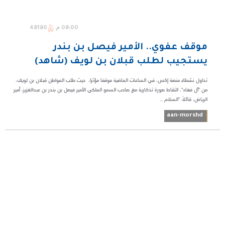
08:00 م
48180
موقف عفوي.. الأمير فيصل بن بندر
يستجيب لطلب قبلان بن لويف (شاهد)
تداول نشطاء منصة إكس، في الساعات الماضية موقفا مؤثرا، حيث طلب المواطن قبلان بن لويف،
من "آل فهاد"، التقاط صورة تذكارية مع صاحب السمو الملكي الأمير فيصل بن بندر بن عبدالعزيز، أمير
الرياض، قائلاً: "السلام ...
aan-morshd