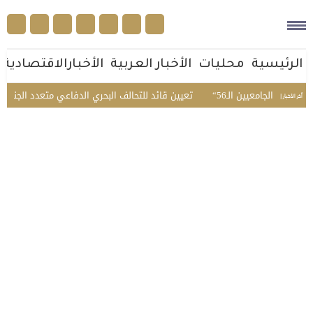
الرئيسية
محليات
الأخبار العربية
الأخبارالاقتصادية
معيين الـ56
تعيين قائد للتحالف البحري الدفاعي متعدد الجنسيات
المرور يضبط 2357 مركبة مخ
أخر الأخبار |