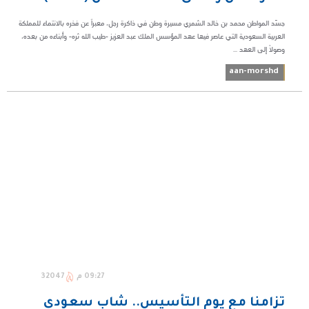
جسّد المواطن محمد بن خالد الشمري مسيرة وطن في ذاكرة رجل، معبراً عن فخره بالانتماء للمملكة
العربية السعودية التي عاصر فيها عهد المؤسس الملك عبد العزيز -طيب الله ثره- وأبناءه من بعده،
وصولاً إلى العهد ...
aan-morshd
09:27 م
32047
تزامنا مع يوم التأسيس.. شاب سعودي