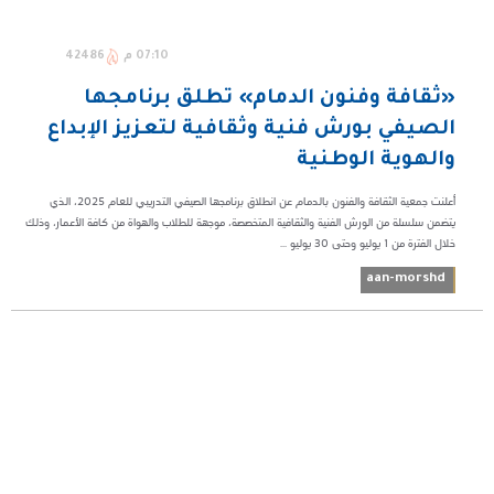
07:10 م
42486
«ثقافة وفنون الدمام» تطلق برنامجها
الصيفي بورش فنية وثقافية لتعزيز الإبداع
والهوية الوطنية
أعلنت جمعية الثقافة والفنون بالدمام عن انطلاق برنامجها الصيفي التدريبي للعام 2025، الذي
يتضمن سلسلة من الورش الفنية والثقافية المتخصصة، موجهة للطلاب والهواة من كافة الأعمار، وذلك
خلال الفترة من 1 يوليو وحتى 30 يوليو ...
aan-morshd