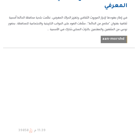
المعرفي
في إطار جهودها لإبراز الموروث الثقافي وتعزيز الحراك المعرفي، نظّمت بلدية محافظة الحائط أمسية
ثقافية بعنوان “ملامح من الحائط”، سلّطت الضوء على الجوانب التاريخية والاجتماعية للمحافظة، بحضور
نوعي من المثقفين والمهتمين بالتراث المحلي.شارك في الأمسية ...
aan-morshd
11:39 م
39858