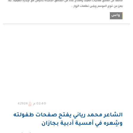
كاشفًا عن انطلاق فعاليات الصيف وافتتاح عدد من المناطق الجديدة بالتزامن مع الإجازة الصيفية، بما
يعزز من تنوع الموسم ويلبي تطلعات الزوار ...
واس
02:40 م
42924
الشاعر محمد رياني يفتح صفحات طفولته
وشِعره في أمسية أدبية بجازان