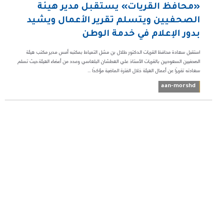
«محافظ القريات» يستقبل مدير هيئة
الصحفيين ويتسلم تقرير الأعمال ويشيد
بدور الإعلام في خدمة الوطن
استقبل سعادة محافظ القريات الدكتور طلال بن مشل التمياط بمكتبه أمس مدير مكتب هيئة
الصحفيين السعوديين بالقريات الأستاذ علي العطشان البلعاسي وعدد من أعضاء الهيئة.حيث تسلم
سعادته تقريرًا عن أعمال الهيئة خلال الفترة الماضية مؤكدًا ...
aan-morshd