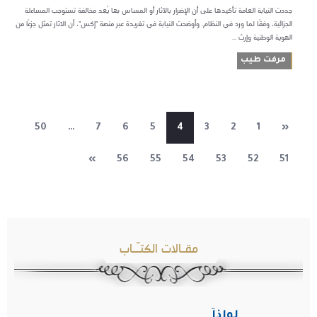
جددت النيابة العامة تأكيدها على أن الإضرار بالآثار أو المساس بها يُعد مخالفة تستوجب المساءلة
الجزائية، وفقًا لما ورد في النظام. وأوضحت النيابة في تغريدة عبر منصة "إكس"، أن الآثار تمثل جزءًا من
الهوية الوطنية وإرث ...
مرفت طيب
50
…
7
6
5
4
3
2
1
«
»
56
55
54
53
52
51
مقـالات الكتـّـاب
لِواذاً