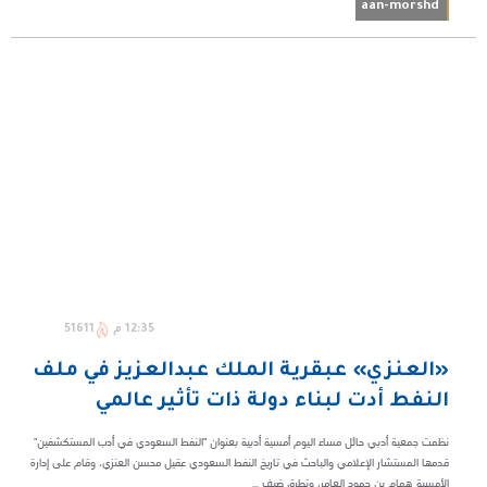
aan-morshd
12:35 م
51611
«العنزي» عبقرية الملك عبدالعزيز في ملف
النفط أدت لبناء دولة ذات تأثير عالمي
نظمت جمعية أدبي حائل مساء اليوم أمسية أدبية بعنوان "النفط السعودي في أدب المستكشفين"
قدمها المستشار الإعلامي والباحث في تاريخ النفط السعودي عقيل محسن العنزي، وقام على إدارة
الأمسية همام بن حمود العامر، وتطرق ضيف ...