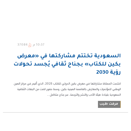
10:37 م
37084
السعودية تختتم مشاركتها في «معرض
بكين للكتاب» بجناح ثقافي يُجسد تحولات
رؤية 2030
اختتمت المملكة مشاركتها في معرض بكين الدولي للكتاب 2025، الذي أُقيم في مركز الصين
الوطني للمؤتمرات والمعارض بالعاصمة الصينية بكين، وسط حضورٍ لافت من الجهات الثقافية
السعودية بقيادة هيئة الأدب والنشر والترجمة، عبر جناح متكامل ...
مرفت طيب