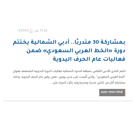
11:22 ص
40953
بمشاركة 30 متدربًا.. أدبي الشمالية يختتم
دورة «الخط العربي السعودي» ضمن
فعاليات عام الحرف اليدوية
اختتم النادي الأدبي الثقافي بمنطقة ‎الحدود الشمالية فعاليات الدورة التدريبية المتخصصة بعنوان
“الخط العربي السعودي”، والتي أُقيمت على مدى يومين، ضمن برامج ‎عام الحرف اليدوية، وذلك
بمشاركة أكثر من ثلاثين متدربًا ومتدربة.وقد ركّزت الدورة على ...
aan-morshd