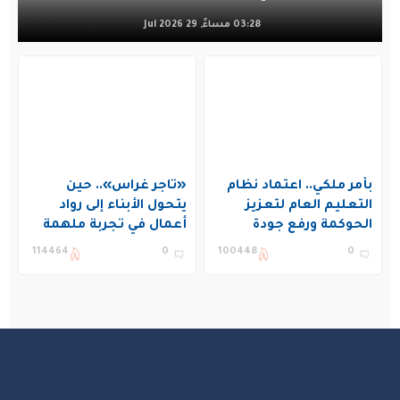
03:28 مساءً, 29 Jul 2026
بأمر ملكي.. اعتماد نظام
«تاجر غراس».. حين
التعليم العام لتعزيز
يتحول الأبناء إلى رواد
الحوكمة ورفع جودة
أعمال في تجربة ملهمة
التعليم في المملكة
بنادي غراس الصيفي
114464
0
100448
0
بالجبيل