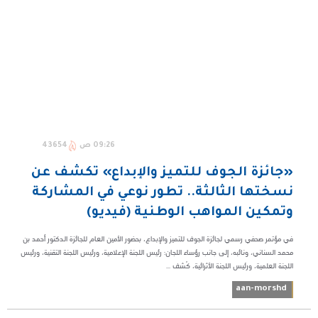
09:26 ص
43654
«جائزة الجوف للتميز والإبداع» تكشف عن
نسختها الثالثة.. تطور نوعي في المشاركة
وتمكين المواهب الوطنية (فيديو)
في مؤتمر صحفي رسمي لجائزة الجوف للتميز والإبداع، بحضور الأمين العام للجائزة الدكتور أحمد بن
محمد السناني، ونائبه، إلى جانب رؤساء اللجان: رئيس اللجنة الإعلامية، ورئيس اللجنة التقنية، ورئيس
اللجنة العلمية، ورئيس اللجنة الأثرائية، كُشف ...
aan-morshd