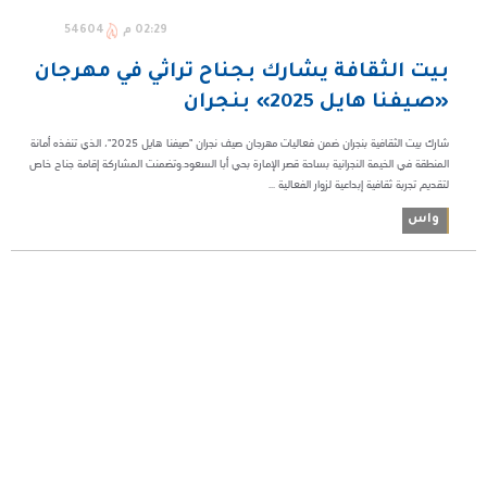
02:29 م
54604
بيت الثقافة يشارك بجناح تراثي في مهرجان
«صيفنا هايل 2025» بنجران
شارك بيت الثقافية بنجران ضمن فعاليات مهرجان صيف نجران "صيفنا هايل 2025"، الذي تنفذه أمانة
المنطقة في الخيمة النجرانية بساحة قصر الإمارة بحي أبا السعود.وتضمنت المشاركة إقامة جناح خاص
لتقديم تجربة ثقافية إبداعية لزوار الفعالية ...
واس