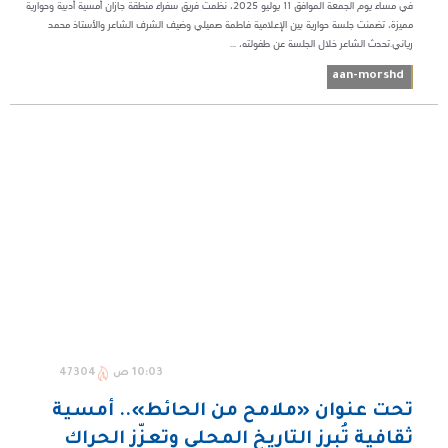
في مساء يوم الجمعة الموافق 11 يوليو 2025، نظمت فريق سفراء منطقة جازان أمسية أدبية وحوارية
مميزة، تضمنت جلسة حوارية بين الإعلامية فاطمة صميلي وضيف الشرف الشاعر والأستاذ محمد
رياني.تحدث الشاعر خلال الجلسة عن طفولته، ...
aan-morshd
10:03 ص
47304
تحت عنوان «ملامح من الحائط».. أمسية
ثقافية تُبرز التاريخ المحلي وتعزّز الحراك