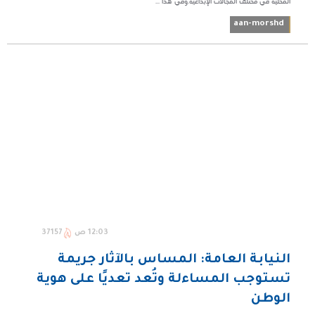
المحلية في مختلف المجالات الإبداعية.وفي هذا ...
aan-morshd
12:03 ص
37157
النيابة العامة: المساس بالآثار جريمة
تستوجب المساءلة وتُعد تعديًا على هوية
الوطن