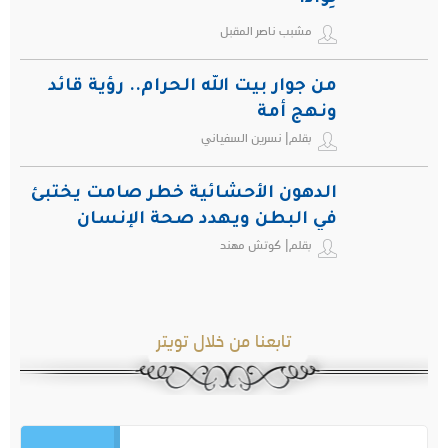
مشبب ناصر المقبل
من جوار بيت الله الحرام.. رؤية قائد
ونهج أمة
بقلم| نسرين السفياني
الدهون الأحشائية خطر صامت يختبئ
في البطن ويهدد صحة الإنسان
بقلم| كوتش مهند
تابعنا من خلال تويتر