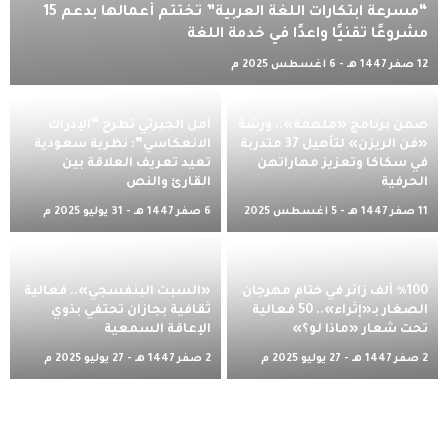
“مسرعة ابتكارات اللغة العربية” تختتم أعمالها بدعم 15
مشروعًا تقنيًا واعدًا في خدمة اللغة
12 صفر 1447 هـ - 6 أغسطس 2025 م
ضمن برنامج «ملهمة».. ورشة
أمل الجبرتي تطرح “الإدراك
«فن الريزن» لتأهيل 37 متدربة
الانعكاسي”: نظرية سعودية
في سكاكا وتعزيز مهاراتهن
تعيد تعريف العلاقة بين
الحرفية
القارئ والنص
11 صفر 1447 هـ - 5 أغسطس 2025
6 صفر 1447 هـ - 31 يوليو 2025 م
م
٪100 ألف زائر في ختام مهرجان
«السبت البنفسجي».. فعالية
الصغار بـ«إثراء».. 50 فعالية
ثقافية بجازان تحتفي بذوي
تحت شعار «ماذا لو؟»
الإعاقة السمعية
2 صفر 1447 هـ - 27 يوليو 2025 م
2 صفر 1447 هـ - 27 يوليو 2025 م