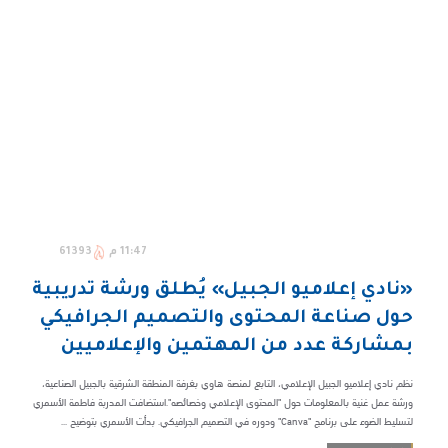
11:47 م
61393
«نادي إعلاميو الجبيل» يُطلق ورشة تدريبية
حول صناعة المحتوى والتصميم الجرافيكي
بمشاركة عدد من المهتمين والإعلاميين
نظم نادي إعلاميو الجبيل الإعلامي، التابع لمنصة هاوي بغرفة المنطقة الشرقية بالجبيل الصناعية،
ورشة عمل غنية بالمعلومات حول "المحتوى الإعلامي وخصائصه".استضافت المدربة فاطمة الأسمري
لتسليط الضوء على برنامج "Canva" ودوره في التصميم الجرافيكي. بدأت الأسمري بتوضيح ...