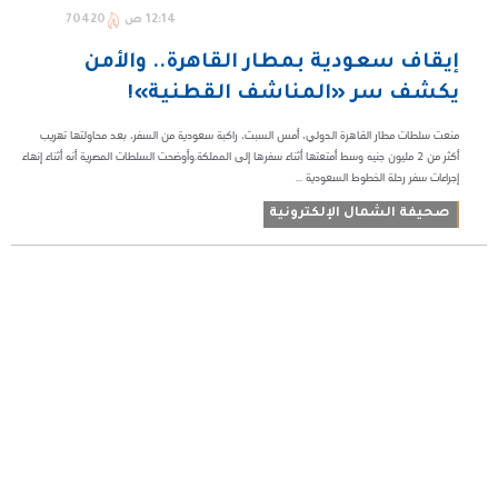
12:14 ص
70420
إيقاف سعودية بمطار القاهرة.. والأمن
يكشف سر «المناشف القطنية»!
منعت سلطات مطار القاهرة الدولي، أمس السبت، راكبة سعودية من السفر، بعد محاولتها تهريب
أكثر من 2 مليون جنيه وسط أمتعتها أثناء سفرها إلى المملكة.وأوضحت السلطات المصرية أنه أثناء إنهاء
إجراءات سفر رحلة الخطوط السعودية ...
صحيفة الشمال الإلكترونية