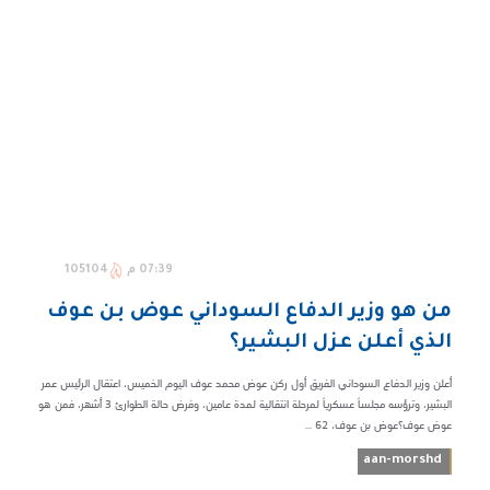
07:39 م
105104
من هو وزير الدفاع السوداني عوض بن عوف
الذي أعلن عزل البشير؟
أعلن وزير الدفاع السوداني الفريق أول ركن عوض محمد عوف اليوم الخميس، اعتقال الرئيس عمر
البشير، وترؤسه مجلساً عسكرياً لمرحلة انتقالية لمدة عامين، وفرض حالة الطوارئ 3 أشهر، فمن هو
عوض عوف؟عوض بن عوف، 62 ...
aan-morshd