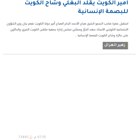
أمير الكويت يقلد البغلي وشاح الكويت
للبصمة الإنسانية
استقبل حضرة صاحب السمو الشيخ صباح الأحمد الجابر الصباح أمير دولة الكويت بقصر بيان وزير الشؤون
الاجتماعية الكويتي الأستاذ سعد الخرّاز وممثلي مجلس إدارة جمعية ملتقى الكويت الخيري والحائزين
على جائزة وشاح الكويت للبصمة الإنسانية ...
زهير الغزال
07:15 م
73841