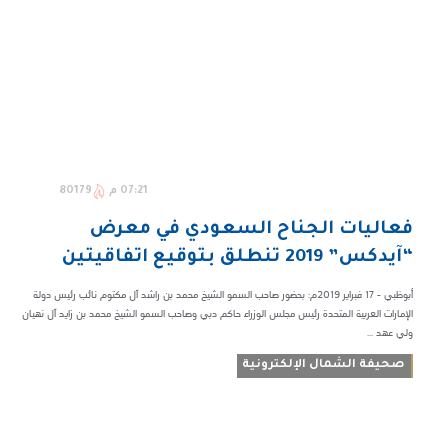
07:21 م
80179
فعاليات الجناح السعودي في معرض
“آيدكس” 2019 تنطلق بتوقيع اتفاقيتين
أبوظبي - 17 فبراير 2019م: بحضور صاحب السمو الشيخ محمد بن راشد آل مكتوم نائب رئيس دولة
الإمارات العربية المتحدة رئيس مجلس الوزراء حاكم دبي وصاحب السمو الشيخ محمد بن زايد آل نهيان
ولي عهد ...
صحيفة الشمال الإلكترونية