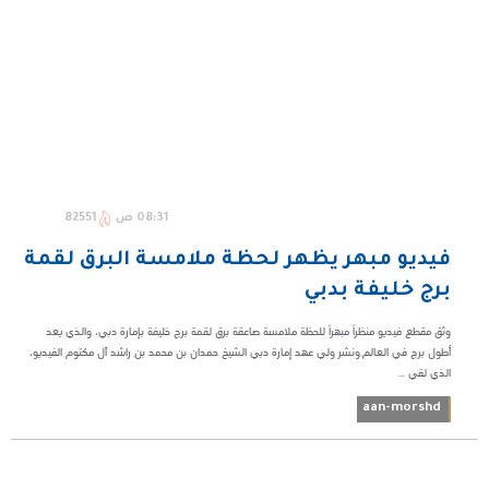
08:31 ص
82551
فيديو مبهر يظهر لحظة ملامسة البرق لقمة
برج خليفة بدبي
وثق مقطع فيديو منظراً مبهراً للحظة ملامسة صاعقة برق لقمة برج خليفة بإمارة دبي، والذي يعد
أطول برج في العالم.ونشر ولي عهد إمارة دبي الشيخ حمدان بن محمد بن راشد آل مكتوم الفيديو،
الذي لقي ...
aan-morshd