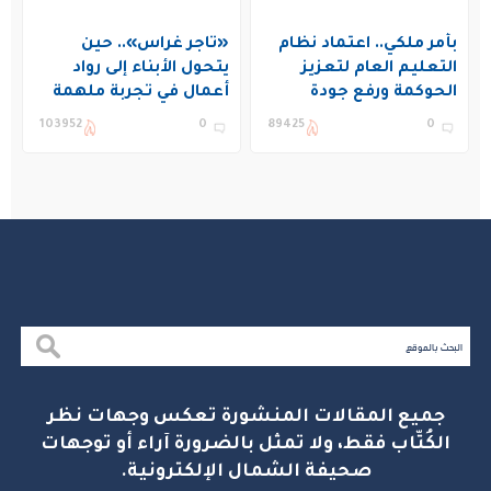
بأمر ملكي.. اعتماد نظام
«تاجر غراس».. حين
التعليم العام لتعزيز
يتحول الأبناء إلى رواد
الحوكمة ورفع جودة
أعمال في تجربة ملهمة
التعليم في المملكة
بنادي غراس الصيفي
103952
0
89425
0
بالجبيل
جميع المقالات المنشورة تعكس وجهات نظر
الكُتّاب فقط، ولا تمثل بالضرورة آراء أو توجهات
صحيفة الشمال الإلكترونية.