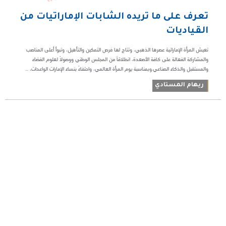
تعرف على ما تريده الشابات الإماراتيات من
القياديات
تعيش المرأة الإماراتية عصرها الذهبي، وتتاح لها فرص التمكين والتأهيل، وتبوأ أعلى المناصب
والمشاركة الفعالة على كافة الأصعدة، انطلاقاً من المجلس الوطني ووصولاً لعلوم الفضاء
والمستقبل والذكاء الصناعي.وبمناسبة يوم المرأة العالمي، واحتفاءً بنساء الإمارات الواعدات، ...
ريهام المستادي