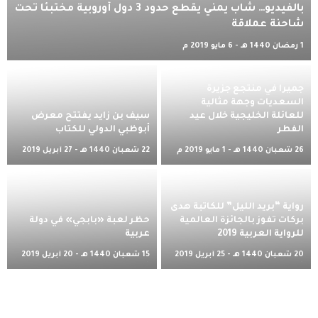
بالفيديو… شاب يمني يقطع حدود 3 دول أوروبية مختبئًا تحت
شاحنة عملاقة
1 رمضان 1440 هـ - 6 مايو 2019 م
جميرا في منتجع جزيرة
السعديات وجهة مثالية
للعائلة الخليجية خلال عيد
سيف بن زايد يفتتح معرض
الفطر
أبوظبي الدولي للكتاب
26 شعبان 1440 هـ - 1 مايو 2019 م
22 شعبان 1440 هـ - 27 أبريل 2019
م
رواية “بريد الليل” للكاتبة هدى
بركات تفوز بالجائزة العالمية
حظر لعبة «بابجي» في دولة
للرواية العربية 2019
عربية
20 شعبان 1440 هـ - 25 أبريل 2019
15 شعبان 1440 هـ - 20 أبريل 2019
م
م