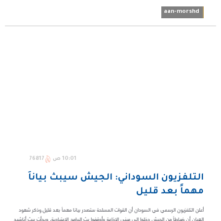
aan-morshd
10:01 ص
76817
التلفزيون السوداني: الجيش سيبث بياناً
مهماً بعد قليل
أعلن التلفزيون الرسمي في السودان أن القوات المسلحة ستصدر بيانا مهماً بعد قليل.وذكر شهود
العيان أن ضباطاً من الجيش دخلوا إلى مبنى الإذاعة وأوقفوا بث البرامج الاعتيادية، وبدأت ببث أناشيد