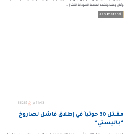
وأغان وطنية.وتشهد العاصمة السودانية انتشاراً ...
aan-morshd
11:43 م
66287
مقـتل 30 حوثياً في إطلاق فاشل لصاروخ
“باليستي”