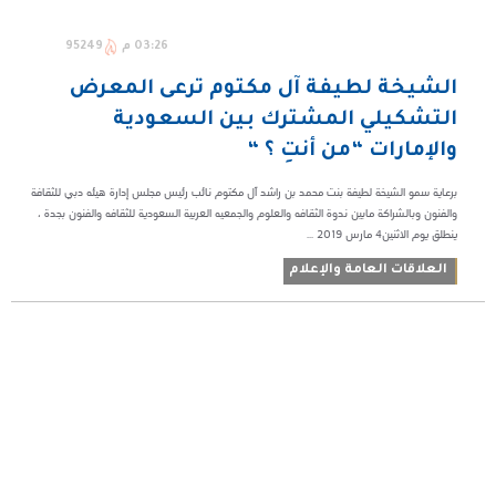
03:26 م
95249
الشيخة لطيفة آل مكتوم ترعى المعرض
التشكيلي المشترك بين السعودية
والإمارات “من أنتِ ؟ “
برعاية سمو الشيخة لطيفة بنت محمد بن راشد آل مكتوم نائب رئيس مجلس إدارة هيئه دبي للثقافة
والفنون وبالشراكة مابين ندوة الثقافه والعلوم والجمعيه العربية السعودية للثقافه والفنون بجدة ،
ينطلق يوم الاثنين٤ مارس ٢٠١٩ ...
العلاقات العامة والإعلام