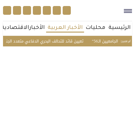
الرئيسية
محليات
الأخبار العربية
الأخبارالاقتصادية
جامعيين الـ56
تعيين قائد للتحالف البحري الدفاعي متعدد الجنسيات
المرور يضبط 357
أخر الأخبار |