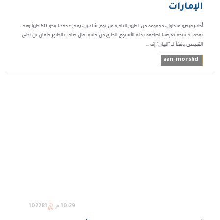
الإمارات
أظهر فيديو متداول، مجموعة من الطيور النادرة من نوع شاهين، يقدر عددها بنحو 50 طيراً وقد
تفحمت؛ نتيجة تعرضها لصاعقة بداية الأسبوع الجاري.من جانبه، قال صاحب الطيور خلفان بن بطي
القبيسي وفقاً لـ "البيان" إنه ...
aan-morshd
10:29 م
102281