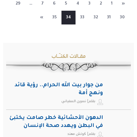
29
…
7
6
5
4
3
2
1
«
»
35
34
33
32
31
30
مقـالات الكتـّـاب
من جوار بيت الله الحرام.. رؤية قائد
ونهج أمة
بقلم| نسرين السفياني
الدهون الأحشائية خطر صامت يختبئ
في البطن ويهدد صحة الإنسان
بقلم| كوتش مهند