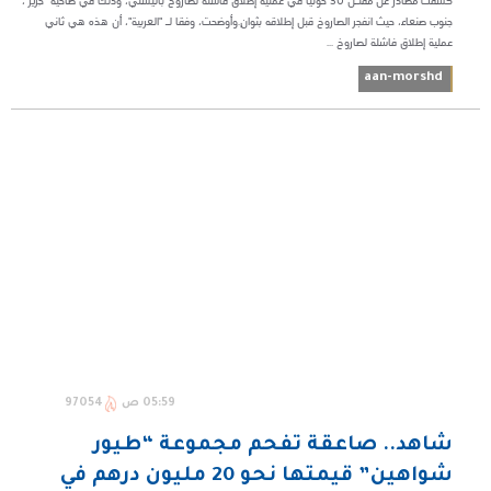
كشفت مصادر عن مقتـل 30 حوثياً في عملية إطلاق فاشلة لصاروخ باليستي، وذلك في ضاحية "حِزيَز"،
جنوب صنعاء، حيث انفجر الصاروخ قبل إطلاقه بثوانٍ.وأوضحت، وفقا لـ "العربية"، أن هذه هي ثاني
عملية إطلاق فاشلة لصاروخ ...
aan-morshd
05:59 ص
97054
شاهد.. صاعقة تفحم مجموعة “طيور
شواهين” قيمتها نحو 20 مليون درهم في