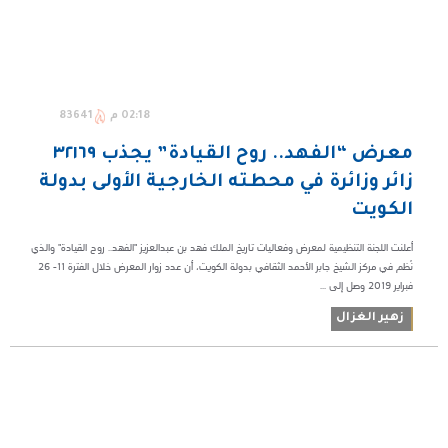
02:18 م
83641
معرض “الفهد.. روح القيادة” يجذب ٣٢١٦٩
زائر وزائرة في محطته الخارجية الأولى بدولة
الكويت
أعلنت اللجنة التنظيمية لمعرض وفعاليات تاريخ الملك فهد بن عبدالعزيز "الفهد.. روح القيادة" والذي
نُظم في مركز الشيخ جابر الأحمد الثقافي بدولة الكويت، أن عدد زوار المعرض خلال الفترة ١١- ٢٦
فبراير ٢٠١٩ وصل إلى ...
زهير الغزال