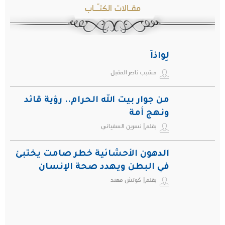
مقـالات الكتـّـاب
لِواذاً
مشبب ناصر المقبل
من جوار بيت الله الحرام.. رؤية قائد
ونهج أمة
بقلم| نسرين السفياني
الدهون الأحشائية خطر صامت يختبئ
في البطن ويهدد صحة الإنسان
بقلم| كوتش مهند