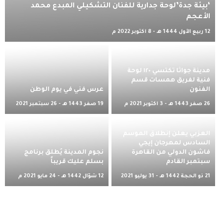
‘بيئة جدة’لوحة جدارية للفنان التشكيلي المبدع محمد
الأعجم
12 ربيع الأول 1444 هـ - 8 أكتوبر 2022 م
مدينة جواثا تكتسي ١٢٠ لوحة
فنية لفريق همسات قسم
الفنون
عرس فني في يوم الوطن
26 صفر 1443 هـ - 3 أكتوبر 2021 م
19 صفر 1443 هـ - 26 سبتمبر 2021
م
العزبي يعلن إنطلاق الموسم
السادس لمهرجان إيجي
فاشون الدولي من القاهرة
نجوم المدينة يُطلق برنامج
سبتمبر القادم
بسلم عليك قريباً
21 ذو الحجة 1442 هـ - 31 يوليو 2021
12 شوّال 1442 هـ - 24 مايو 2021 م
م