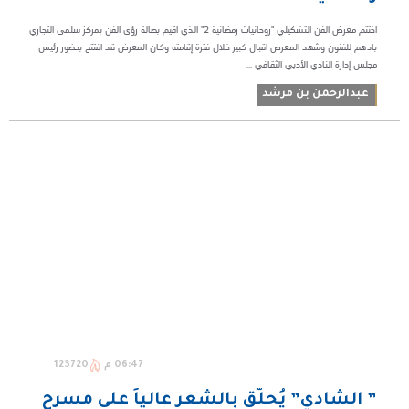
اختتم معرض الفن التشكيلي "روحانيات رمضانية ٢" الذي اقيم بصالة رؤى الفن بمركز سلمى التجاري
بادهم للفنون وشهد المعرض اقبال كبير خلال فترة إقامته وكان المعرض قد افتتح بحضور رئيس
مجلس إدارة النادي الأدبي الثقافي ...
عبدالرحمن بن مرشد
06:47 م
123720
” الشادي” يُحلّق بالشعر عالياً على مسرح