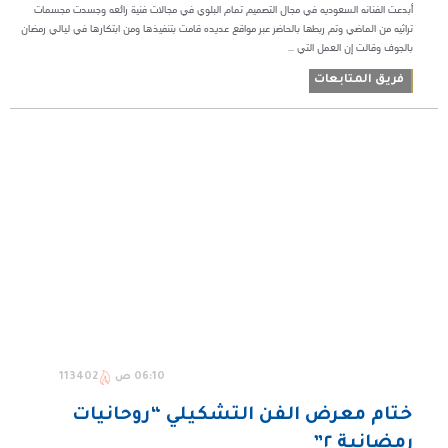
أبدعت الفنانه السعوديه في مجال التصميم تمام البلوي في مجالات فنية رائعه وجسدت مجسمات
تراثيه من الماضي وتم ربطها بالحاضر عبر مواقع عديده قامت بتنفيذها ومن ابتكارها في ليالي رمضان
بالجوف وقالت إن العمل التي ...
فريق المتابعات
06:10 ص
113402
ختام معرض الفن التشكيلي “روحانيات
رمضانية ٢”