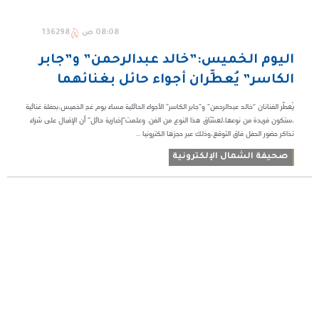
08:08 ص
136298
اليوم الخميس:”خالد عبدالرحمن” و”جابر
الكاسر” يُعطِّران أجواء حائل بغنائهما
يُعطِّر الفنانان “خالد عبدالرحمن” و”جابر الكاسر” الأجواء الحائلية مساء يوم غدٍ الخميس،بحفلة غنائية
،ستكون فريدة من نوعها،لعشّاق هذا النوع من الفن. وعلمت”إخبارية حائل” أن الإقبال على شراء
تذاكر حضور الحفل فاق التوقع،وذلك عبر حجزها الكترونيا ...
صحيفة الشمال الإلكترونية