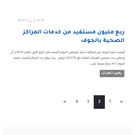
12:31 م
86075
ربع مليون مستفيد من خدمات المراكز
الصحية بالجوف
أوضحت صحة الجوف في إحصائية حديثة لمراجعي المراكز الصحية خلال الربع الأول للعام 2019م أن
إجمالي عدد مراجعي العيادات العامة بلغ 253716 مراجع ، حيث يبلغ عدد المراكز الصحية بـ(صحة
الجوف) 43 مركزًا موزعة على ...
زهير الغزال
»
4
3
2
1
«