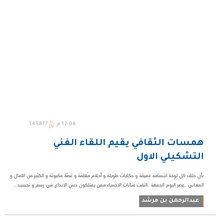
12:06 م
145877
همسات الثقافي يقيم اللقاء الفني
التشكيلي الاول
بأن خلف كل لوحة ابتسامة عميقة و حكايات طويلة و أحلام مُعلقة و غصّة مكبوتة و الكثير من الآمال و
المعاني ..عصر اليوم الجمعة ..التقت فنانات الاحساء ممن يمتلكون حس الابداع في رسم و تجسيد ...
عبدالرحمن بن مرشد