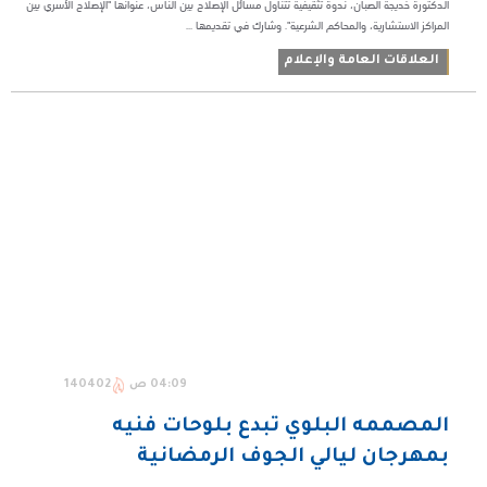
الدكتورة خديجة الصبان، ندوة تثقيفية تتناول مسائل الإصلاح بين الناس، عنوانها "الإصلاح الأسري بين
المراكز الاستشارية، والمحاكم الشرعية". وشارك في تقديمها ...
العلاقات العامة والإعلام
04:09 ص
140402
المصممه البلوي تبدع بلوحات فنيه
بمهرجان ليالي الجوف الرمضانية