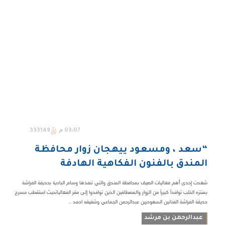
03:07 م
333149
“سعد ، ومسعود ييهجان زوار محافظة
المندق بالفنون الفكاهية الهادفة
شهدت إحدى أهم فعاليات الصيف بمحافظة المندق والتي تنفذها وسام البادية بحديقة الفراشة
بمنتزه الخلب توافداً كبيراً من الزوار والمصطافين الذين توافدوا إلى مقر الفعالياتحيث استقطب مسرح
حديقة الفراشة الفنانين السعوديين عبدالرحمن الجماعي وشقيقه احمد ...
عبدالرحمن بن مرشد