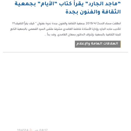
“ماجد الجارد” يقرأ كتاب “الأيام” بجمعية
الثقافة والفنون بجدة
انطلقت مساء الاحد2019/4/2 بجمعية الثقافة والفنون بجدة ندوة بعنوان " كيف يقرأ الكفيف؟!!
للأديب ماجد الجارد وإدارة الأستاذة فاطمة الغامدي مشرفة ملتقى السرد القصصي بالجمعية التابع
للجنة الثقافية بالجمعية بإشراف الدكتور جمعان الغامدي .وقد بدأ ...
العلاقات العامة والإعلام
08:17 ص
194514