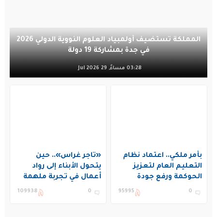
المملكة تستضيف أولمبياد العلوم النووية الدولي 2026
في جدة بمشاركة 19 دولة
03:28 مساءً, 29 Jul 2026
بأمر ملكي.. اعتماد نظام
«تاجر غراس».. حين
التعليم العام لتعزيز
يتحول الأبناء إلى رواد
الحوكمة ورفع جودة
أعمال في تجربة ملهمة
التعليم في المملكة
بنادي غراس الصيفي
109938
0
95995
0
بالجبيل