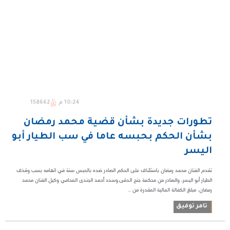
10:24 م
158662
تطورات جديدة بشأن قضية محمد رمضان
بشأن الحكم بحبسه عاما في سب الطيار أبو
اليسر
تقدم الفنان محمد رمضان باستئناف على الحكم الصادر ضده بالحبس سنة في اتهامه بسب وقذف
الطيار أبو اليسر، والصادر من محكمة جنح الدقى.وسدد أحمد الجندى المحامي وكيل الفنان محمد
رمضان، مبلغ الكفالة المالية المقدرة من ...
تامر توفيق