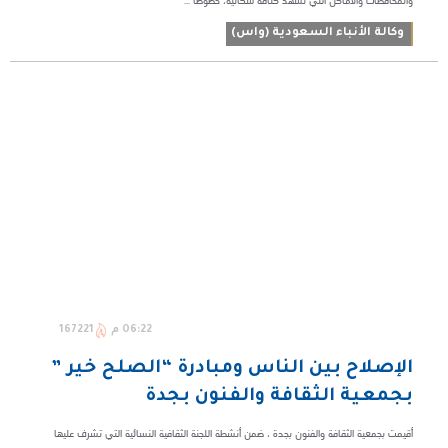
والمحافظات والأماكن التي تشهد كثافة سكانية، خصوصاً ...
وكالة الأنباء السعودية (واس)
06:22 م
167221
الإصلاح بين الناس ومبادرة “الصلح خير ”
بجمعية الثقافة والفنون بجدة
أقيمت بجمعية الثقافة والفنون بجدة ، ضمن أنشطة اللجنة الثقافية النسائية التي تشرف عليها