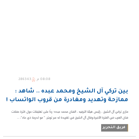
08:08 م
286343
بين تركي آل الشيخ ومحمد عبده .. شاهد :
ممازحة وتهديد ومغادرة من قروب الواتساب !
مازح تركي آل الشيخ ، رئيس هيئة الترفيه ، الفنان محمد عبده؛ ردًا على تعليقات حول كثرة حفلات
فنان العرب في الفترة الأخيرة.وقال آل الشيخ في تغريدة له عبر تويتر، “ مو لدرجة ذي عاد“، ...
فريق التحرير