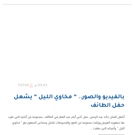
05:43 م
112704
بالفيديو والصور.. ” مخاوي الليل ” يشعل
حفل الطائف
أشعل الفنان خالد عبد الرحمن، حفل ثاني أيام عيد الفطر في الطائف، بمجموعة من أغانيه التي طرب
بها جمهوره العريض.ووثقت مجموعة من الصور والفديوهات تفاعل وحماس الجمهور مع ” مخاوي
الليل ” وأغنياته التي حققت ...