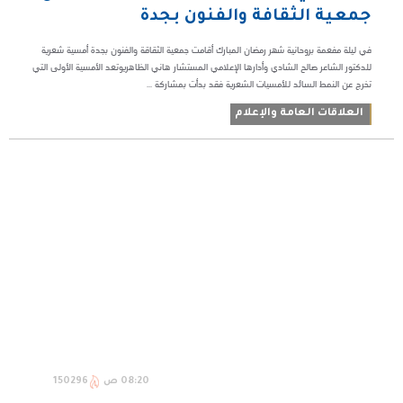
جمعية الثقافة والفنون بجدة
في ليلة مفعمة بروحانية شهر رمضان المبارك أقامت جمعية الثقاقة والفنون بجدة أمسية شعرية
للدكتور الشاعر صالح الشادي وأدارها الإعلامي المستشار هاني الظاهريوتعد الأمسية الأولى التي
تخرج عن النمط السائد للأمسيات الشعرية فقد بدأت بمشاركة ...
العلاقات العامة والإعلام
08:20 ص
150296