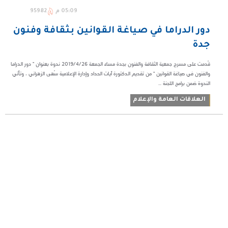
05:09 م
95982
دور الدراما في صياغة القوانين بثقافة وفنون
جدة
قُدمت على مسرح جمعية الثقافة والفنون بجدة مساء الجمعة 2019/4/26 ندوة بعنوان " دور الدراما
والفنون في صياغة القوانين " من تقديم الدكتورة آيات الحداد وإدارة الإعلامية سُهى الزهراني ، وتأتي
الندوة ضمن برامج اللجنة ...
العلاقات العامة والإعلام