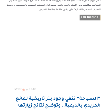
دشن اليوم الإثنين مساعد مدير عام صحة جازان للخدمات المساندة الدكتور علي الحمزي ،المعرض
المصاحب لفعاليات يوم "العطاء والتميز" والذي نظمته ادارة الخدمات التمريضية بالمستشفى، واشتمل
المعرض المصاحب للفعاليات على أركان مختلفة ومتنوعة اُظهر من ...
aan-morshd
08:03 م
59157
“السياحة” تنفي وجود بئر تاريخية لمانع
المريدي بالدرعية.. وتوضح نتائج زيارتها