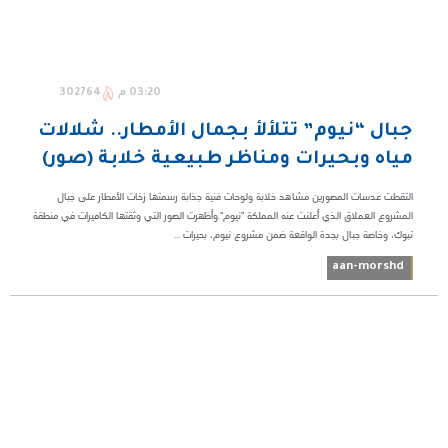
03:20 م
302764
جبال “نيوم” تتلألأ بجمال الأمطار.. شلالات
مياه وبحيرات ومناظر طبيعية خلابة (صور)
التقطت عدسات المصورين مشاهد خلابة ولوحات فنية جذابة رسمتها زخات الأمطار على جبال
المشروع العملاق الذي أعلنت عنه المملكة "نيوم".وأظهرت الصور التي وثقتها الكاميرات في منطقة
تبوك، وخاصة جبال بجدة الواقعة ضمن مشروع نيوم، بحيرات ...
aan-morshd