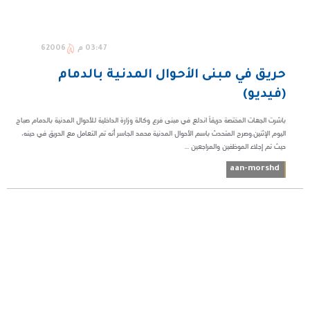
03:47 م
62006
حريق في مبنى الأحوال المدنية بالدمام
(فيديو)
باشرت الجهات المختصة حريقاً اندلع في مبنى فرع وكالة وزارة الداخلية للأحوال المدنية بالدمام صباح
اليوم الإثنين.وصرح المتحدث باسم الأحوال المدنية محمد الجاسر أنه تم التعامل مع الحريق في حينه،
حيث تم إجلاء الموظفين والمراجعين ...
aan-morshd