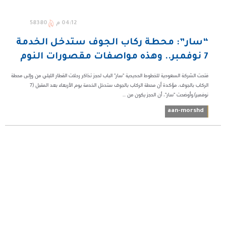
04:12 م
58380
“سار”: محطة ركاب الجوف ستدخل الخدمة
7 نوفمبر.. وهذه مواصفات مقصورات النوم
فتحت الشركة السعودية للخطوط الحديدية "سار" الباب لحجز تذاكر رحلات القطار الليلي من وإلى محطة
الركاب بالجوف، مؤكدة أن محطة الركاب بالجوف ستدخل الخدمة يوم الأربعاء بعد المقبل (7
نوفمبر).وأوضحت "سار"، أن الحجز يكون من ...
aan-morshd