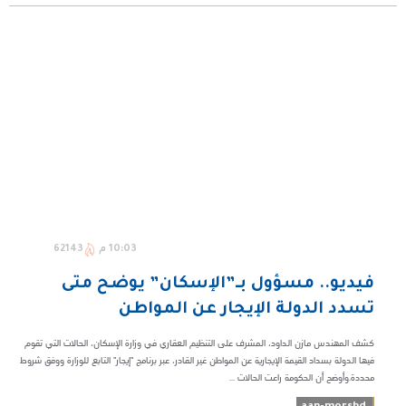
10:03 م
62143
فيديو.. مسؤول بـ”الإسكان” يوضح متى
تسدد الدولة الإيجار عن المواطن
كشف المهندس مازن الداود، المشرف على التنظيم العقاري في وزارة الإسكان، الحالات التي تقوم
فيها الدولة بسداد القيمة الإيجارية عن المواطن غير القادر، عبر برنامج "إيجار" التابع للوزارة ووفق شروط
محددة.وأوضح أن الحكومة راعت الحالات ...