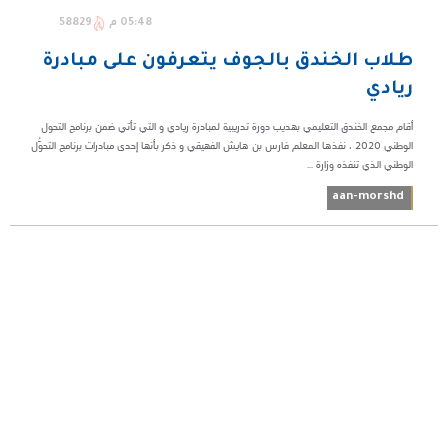
05:48 م
58829
طلاب الخندق بالجوف يتعرفون على مبادرة
ريادي
أقام مجمع الخندق التعليمي بهديب دورة تدريبية لمبادرة ريادي و التي تأتي ضمن برنامج التحول
الوطني 2020 ، نفذها المعلم فارس بن هايش الفهيقي و ذكر بأنها إحدى مبادرات برنامج التحوُّل
الوطني الذي تنفذه وزارة ...
aan-morshd