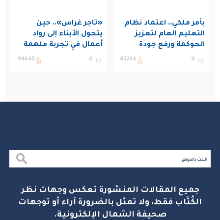
بأمر ملكي.. اعتماد نظام
«تاجر غراس».. حين
التعليم العام لتعزيز
يتحول الأبناء إلى رواد
الحوكمة ورفع جودة
أعمال في تجربة ملهمة
التعليم في المملكة
بنادي غراس الصيفي
99645
0
85264
0
بالجبيل
جميع المقالات المنشورة تعكس وجهات نظر
الكُتّاب فقط، ولا تمثل بالضرورة آراء أو توجهات
صحيفة الشمال الإلكترونية.