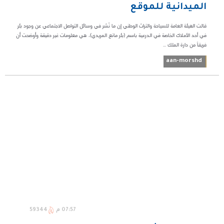
الميدانية للموقع
قالت الهيئة العامة للسياحة والتراث الوطني إن ما نُشر في وسائل التواصل الاجتماعي عن وجود بئر
في أحد الأملاك الخاصة في الدرعية باسم (بئر مانع المريدي)، هي معلومات غير دقيقة وأوضحت أن
فريقاً من دارة الملك ...
aan-morshd
07:57 م
59344