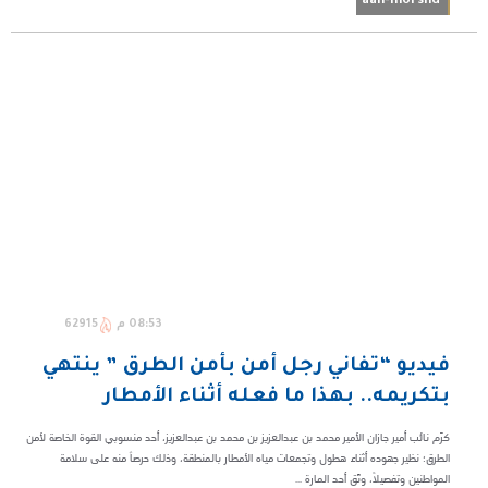
aan-morshd
08:53 م
62915
فيديو “تفاني رجل أمن بأمن الطرق ” ينتهي
بتكريمه.. بهذا ما فعله أثناء الأمطار
كرّم نائب أمير جازان الأمير محمد بن عبدالعزيز بن محمد بن عبدالعزيز، أحد منسوبي القوة الخاصة لأمن
الطرق؛ نظير جهوده أثناء هطول وتجمعات مياه الأمطار بالمنطقة، وذلك حرصاً منه على سلامة
المواطنين وتفصيلاً، وثّق أحد المارة ...