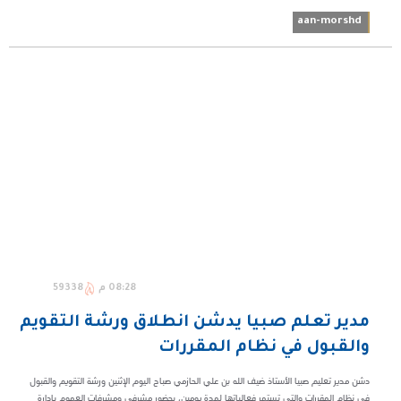
aan-morshd
08:28 م
59338
مدير تعلم صبيا يدشن انطلاق ورشة التقويم
والقبول في نظام المقررات
دشن مدير تعليم صبيا الأستاذ ضيف الله بن علي الحازمي صباح اليوم الإثنين ورشة التقويم والقبول
في نظام المقررات والتي تستمر فعالياتها لمدة يومين، بحضور مشرفي ومشرفات العموم بإدارة