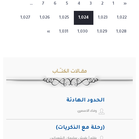
…
7
6
5
4
3
2
1
«
1,027
1,026
1,025
1,024
1,023
1,022
»
1,031
1,030
1,029
1,028
مقـالات الكتـّـاب
الحدود الهادئة
وفاء الاسمري
(رحلة مع الذكريات)
بقلم| بقيش سليمان الشعباني