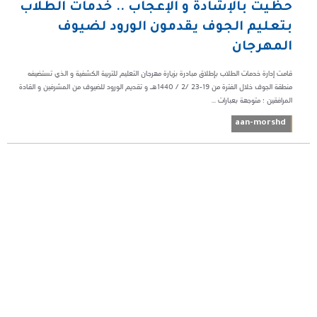
حظيت بالإشادة و الإعجاب .. خدمات الطلاب
بتعليم الجوف يقدمون الورود لضيوف
المهرجان
قامت إدارة خدمات الطلاب بإطلاق مبادرة بزيارة مهرجان التعليم للتربية الكشفية و الذي تستضيفه
منطقة الجوف خلال الفترة من 19-23 /2 / 1440هـ و تقديم الورود للضيوف من المشرفين و القادة
المرافقين ؛ متوجهة بعبارات ...
aan-morshd