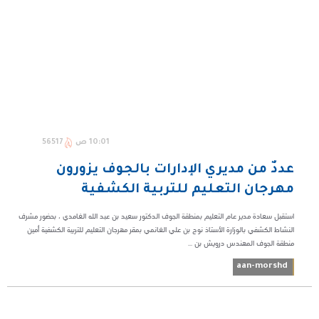
10:01 ص
56517
عددٌ من مديري الإدارات بالجوف يزورون
مهرجان التعليم للتربية الكشفية
استقبل سعادة مدير عام التعليم بمنطقة الجوف الدكتور سعيد بن عبد الله الغامدي ، بحضور مشرف
النشاط الكشفي بالوزارة الأستاذ نوح بن علي الغانمي بمقر مهرجان التعليم للتربية الكشفية أمين
منطقة الجوف المهندس درويش بن ...
aan-morshd