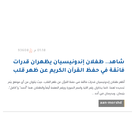
01:18 م
93608
شاهد.. طفلان إندونيسيان يظهران قدرات
فائقة في حفظ القرآن الكريم عن ظهر قلب
أظهر طفلان إندونيسيان قدرات فائقة في حفظ القرآن عن ظهر القلب، حيث يتلوان من أي موضع يتم
تحديده لهما، كما يذكران رقم الآية واسم السورة ورقم الصفحة أيضاً.والطفلان هما "أحمد" و"كامل"،
يتيمان، ويدرسان في أحد ...
aan-morshd