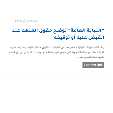
01:28 م
52455
“النيابة العامة” توضح حقوق المتهم عند
القبض عليه أو توقيفه
يمنح نظام الإجراءات الجزائية المتهم عدداً من الحقوق عند القبض عليه أو توقيفه، بحسب ما ذكرته
النيابة العامة عبر رسائلها التوعوية التي تحرص على بثها باستمرار.وأوضحت النيابة أن من حق المتهم
معرفة أسباب القبض عليه ...
aan-morshd