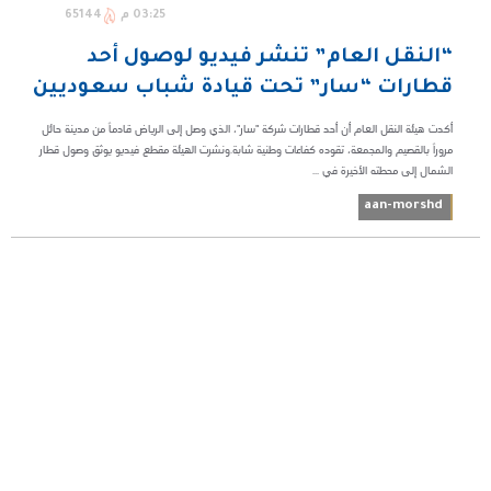
03:25 م
65144
“النقل العام” تنشر فيديو لوصول أحد
قطارات “سار” تحت قيادة شباب سعوديين
أكدت هيئة النقل العام أن أحد قطارات شركة "سار"، الذي وصل إلى الرياض قادماً من مدينة حائل
مروراً بالقصيم والمجمعة، تقوده كفاءات وطنية شابة.ونشرت الهيئة مقطع فيديو يوثق وصول قطار
الشمال إلى محطته الأخيرة في ...
aan-morshd