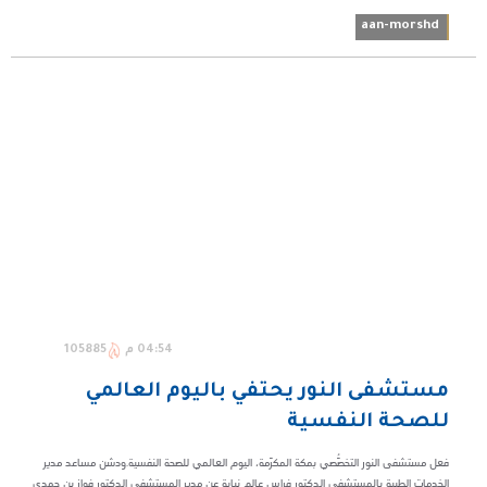
aan-morshd
04:54 م
105885
مستشفى النور يحتفي باليوم العالمي
للصحة النفسية
فعل مستشفى النور التخصُّصي بمكة المكرّمة، اليوم العالمي للصحة النفسية.ودشن مساعد مدير
الخدمات الطبية بالمستشفى الدكتور فراس عالم نيابة عن مدير المستشفى الدكتور فواز بن حمدي