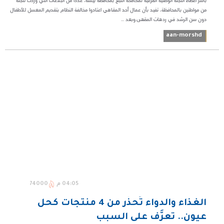
باشر أعضاء اللجنة الوطنية الفرعية لمكافحة التبغ بمحافظة بيشة، عدداً من البلاغات التي وردت للجنة
من مواطنين بالمحافظة، تفيد بأن عمال أحد المقاهي اعتادوا مخالفة النظام بتقديم المعسل للأطفال
دون سن الرشد في ردهات المقهى.وبعد ...
aan-morshd
04:05 م
74000
الغذاء والدواء تُحذّر من 4 منتجات كحل
عيون.. تعرَّف على السبب