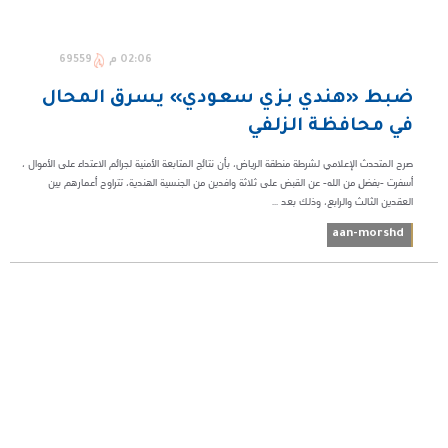
02:06 م
69559
ضبط «هندي بزي سعودي» يسرق المحال
في محافظة الزلفي
صرح المتحدث الإعلامي لشرطة منطقة الرياض، بأن نتائج المتابعة الأمنية لجرائم الاعتداء على الأموال ،
أسفرت -بفضلٍ من الله- عن القبض على ثلاثة وافدين من الجنسية الهندية، تتراوح أعمارهم بين
العقدين الثالث والرابع، وذلك بعد ...
aan-morshd