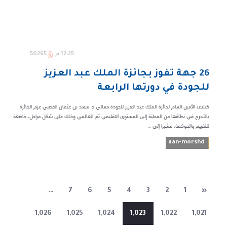
12:25 م
50265
26 جهة تفوز بجائزة الملك عبد العزيز
للجودة في دورتها الرابعة
كشف الأمين العام لجائزة الملك عبد العزيز للجودة معالي د. سعد بن عثمان القصبي عزم الجائزة
بالتدرج في نطاقها من المحلية إلى المستوى الاقليمي ثم العالمي وذلك على شكل مراحل، خاضعة
للتقييم والحوكمة، مشيرا إلى ...
aan-morshd
…
7
6
5
4
3
2
1
«
1,026
1,025
1,024
1,023
1,022
1,021