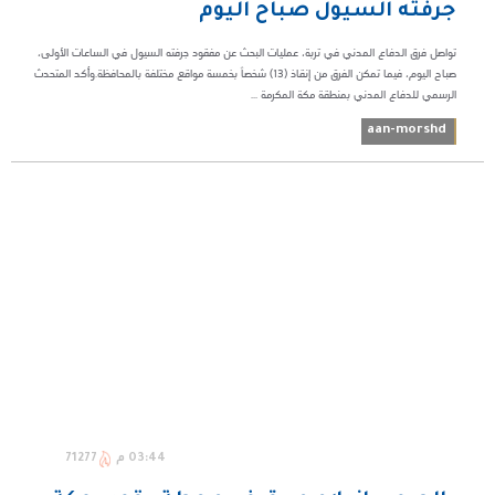
جرفته السيول صباح اليوم
تواصل فرق الدفاع المدني في تربة، عمليات البحث عن مفقود جرفته السيول في الساعات الأولى،
صباح اليوم، فيما تمكن الفرق من إنقاذ (13) شخصاً بخمسة مواقع مختلفة بالمحافظة.وأكد المتحدث
الرسمي للدفاع المدني بمنطقة مكة المكرمة ...
aan-morshd
03:44 م
71277