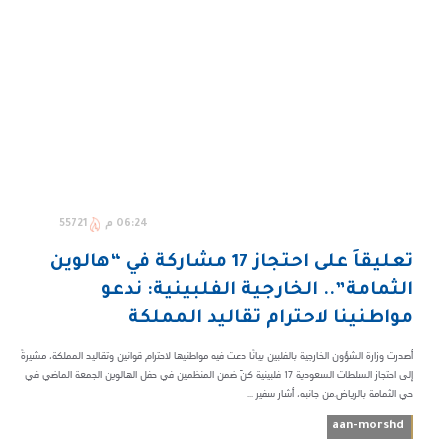
06:24 م
55721
تعليقاً على احتجاز 17 مشاركة في “هالوين
الثمامة”.. الخارجية الفلبينية: ندعو
مواطنينا لاحترام تقاليد المملكة
أصدرت وزارة الشؤون الخارجية بالفلبين بيانًا دعت فيه مواطنيها لاحترام قوانين وتقاليد المملكة، مشيرةً
إلى احتجاز السلطات السعودية 17 فلبينية كنّ ضمن المنظمين في حفل الهالوين الجمعة الماضي في
حي الثمامة بالرياض.من جانبه، أشار سفير ...
aan-morshd