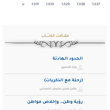
»
1,031
1,030
1,029
1,028
1,027
مقـالات الكتـّـاب
الحدود الهادئة
وفاء الاسمري
(رحلة مع الذكريات)
بقلم| بقيش سليمان الشعباني
رؤية وطن… وإخلاص مواطن
د / هاني بن ناصر الحتيرشي