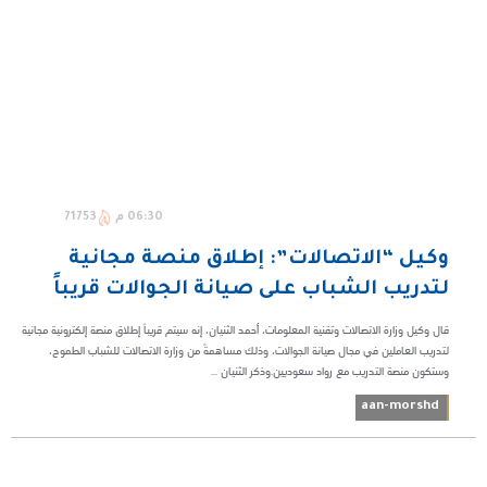
06:30 م
71753
وكيل “الاتصالات”: إطلاق منصة مجانية
لتدريب الشباب على صيانة الجوالات قريباً
قال وكيل وزارة الاتصالات وتقنية المعلومات، أحمد الثنيان، إنه سيتم قريباً إطلاق منصة إلكترونية مجانية
لتدريب العاملين في مجال صيانة الجوالات، وذلك مساهمةً من وزارة الاتصالات للشباب الطموح،
وستكون منصة التدريب مع رواد سعوديين.وذكر الثنيان ...
aan-morshd