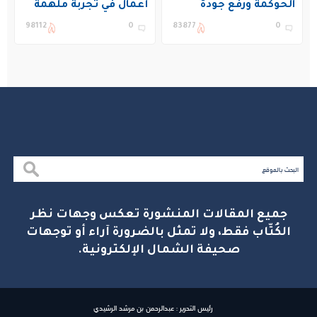
الحوكمة ورفع جودة
أعمال في تجربة ملهمة
التعليم في المملكة
بنادي غراس الصيفي
98112
0
83877
0
بالجبيل
جميع المقالات المنشورة تعكس وجهات نظر
الكُتّاب فقط، ولا تمثل بالضرورة آراء أو توجهات
صحيفة الشمال الإلكترونية.
رئيس التحرير : عبدالرحمن بن مرشد الرشيدي