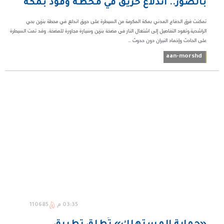
بالصور.. اندلاع حريق في محطة وقود بمكة
تمكنت فرق الدفاع المدني بمكة المكرمة من السيطرة على حريق اندلع في محطة بنزين بحي
الراشدية.وتعود التفاصيل إلى اشتعال النار في مضخة بنزين وسيارة مجاورة للمضخة، وقد تمت السيطرة
على الحادث وإخماد النيران دون حدوث ...
aan-morshd
03:35 م
110685