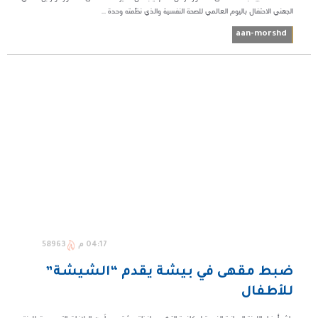
الجهني الاحتفال باليوم العالمي للصحة النفسية والذي نظّمته وحدة ...
aan-morshd
04:17 م
58963
ضبط مقهى في بيشة يقدم “الشيشة”
للأطفال