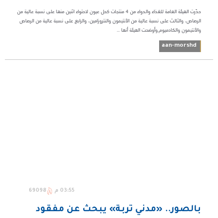
حذّرت الهيئة العامة للغذاء والدواء من 4 منتجات كحل عيون لاحتواء اثنين منها على نسبة عالية من
الرصاص، والثالث على نسبة عالية من الأنتيمون والنتروزامين، والرابع على نسبة عالية من الرصاص
والأنتيمون والكادميوم.وأوضحت الهيئة أنها ...
aan-morshd
03:55 م
69098
بالصور.. «مدني تربة» يبحث عن مفقود