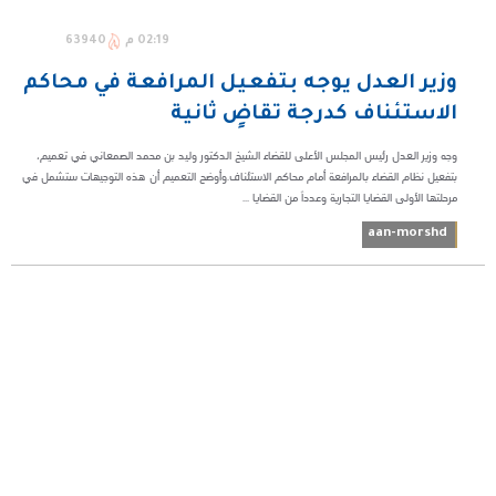
02:19 م
63940
وزير العدل يوجه بتفعيل المرافعة في محاكم
الاستئناف كدرجة تقاضٍ ثانية
وجه وزير العدل رئيس المجلس الأعلى للقضاء الشيخ الدكتور وليد بن محمد الصمعاني في تعميم،
بتفعيل نظام القضاء بالمرافعة أمام محاكم الاستئناف.وأوضح التعميم أن هذه التوجيهات ستشمل في
مرحلتها الأولى القضايا التجارية وعدداً من القضايا ...
aan-morshd