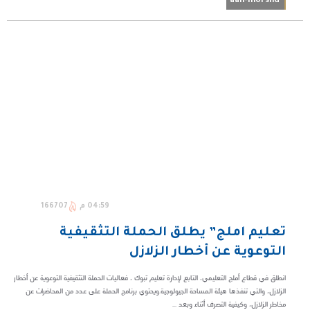
aan-morshd
04:59 م
166707
تعليم املج” يطلق الحملة التثقيفية
التوعوية عن أخطار الزلازل
انطلق في قطاع أملج التعليمي، التابع لإدارة تعليم تبوك ، فعاليات الحملة التثقيفية التوعوية عن أخطار
الزلازل، والتي تنفذها هيئة المساحة الجيولوجية.ويحتوي برنامج الحملة على عدد من المحاضرات عن
مخاطر الزلازل، وكيفية التصرف أثناء وبعد ...