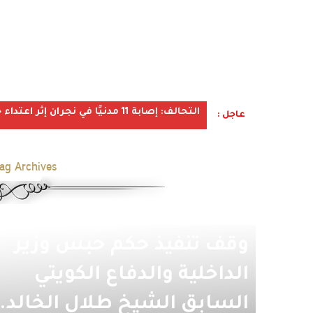
التحالف: إصابة 11 مدنيًا في نجران إثر اعتداء حوثي استهدف الأعيان المدنية
عاجل :
ag Archives:
وقف تنفيذ حكم حبس وزير
الداخلية والدفاع الكويتي
السابق الشيخ طلال الخالد..