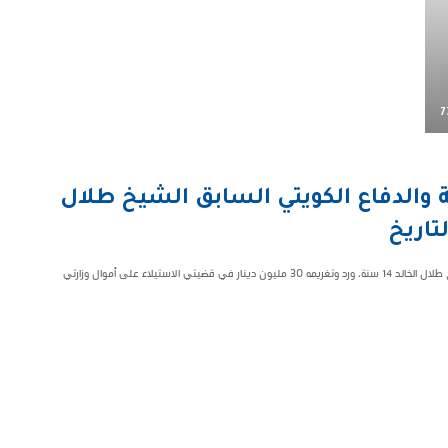
7
 والدفاع الكويتي السابق الشيخ طلال
تاريخ
قررت محكمة التمييز الكويتية وقف تنفيذ حكمي حبس وزير الداخلية والدفاع الشيخ طلال الخالد 14 سنة، ورد وتغريمه 30 مليون دينار في قضيتي الاستيلاء على أموال وزارتي