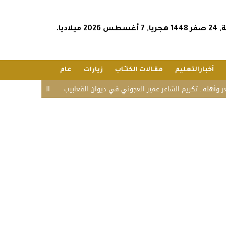
2026 ميلاديا.
أخبارالتعليم
مقـالات الكتـّـاب
زيارات
عام
.. تكريم الشاعر عمير العجوني في ديوان القعابيب
الشؤون الإسلامية تستقبل