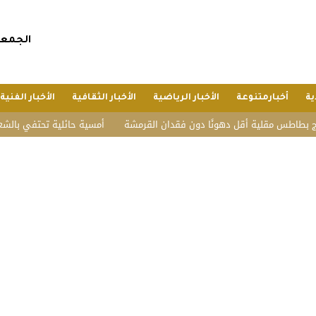
الجمعة, 24 صفر 1448 هجريا, 7 أغسطس 
ية
أخبارمتنوعة
الأخبار الرياضية
الأخبار الثقافية
الأخبار الفنية
طس مقلية أقل دهونًا دون فقدان القرمشة
أمسية حائلية تحتفي بالشعر وأهله