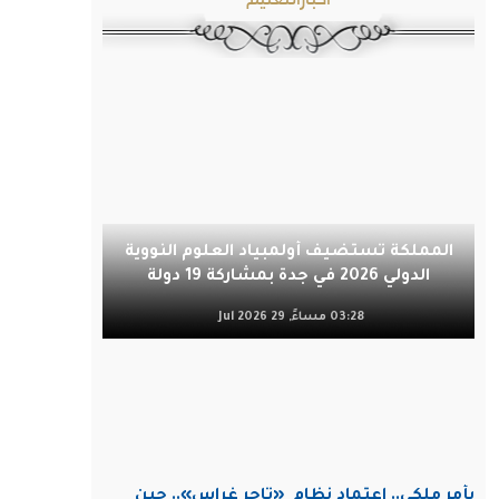
المملكة تستضيف أولمبياد العلوم النووية
الدولي 2026 في جدة بمشاركة 19 دولة
03:28 مساءً, 29 Jul 2026
بأمر ملكي.. اعتماد نظام
«تاجر غراس».. حين