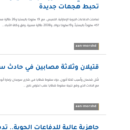
41610
تحبط هجمات جديدة
تعاملت الدفاعات 
457 صاروخاً باليستياً، و19صاروخا جوالا، و2038 طائرة مسيرة، وفق وكالة الأنباء ...
aan-morshd
01:01 م
قتيلان وثلاثة مصابين في حادث 
30952
قُتل شخصان وأُصيب ثلاثة آخرون، جراء سقوط شظايا في شارع سويحان بإمارة أبو
مع الحادث الذي وقع نتيجة سقوط شظايا عقب اعتراض ناجح ...
aan-morshd
01:54 م
جاهزية عالية للدفاعات الجوية.. تدمير 4 مسيّرات دون خسائر في ال