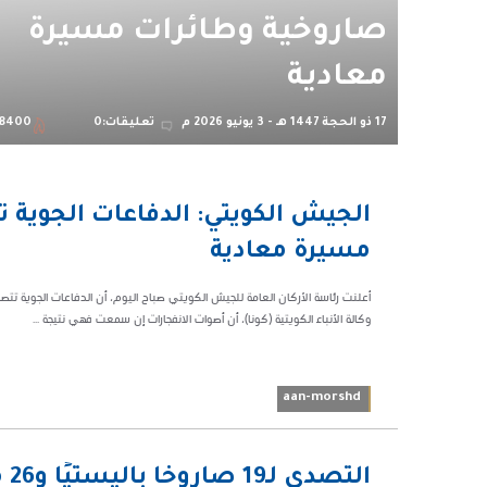
صاروخية وطائرات مسيرة
معادية
17 ذو الحجة 1447 هـ - 3 يونيو 2026 م
تعليقات:0
8400
01:50 ص
الجيش الكويتي: الدفاعات الجوية
58400
مسيرة معادية
أعلنت رئاسة الأركان العامة للجيش الكويتي صباح اليوم، أن الدفاعات الجوية تتص
وكالة الأنباء الكويتية (كونا)، أن أصوات الانفجارات إن سمعت فهي نتيجة ...
aan-morshd
02:55 م
ال