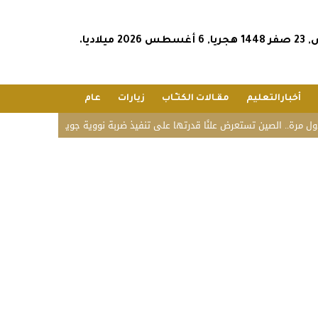
202 ميلاديا.
أخبارالتعليم
مقـالات الكتـّـاب
زيارات
عام
.. الصين تستعرض علنًا قدرتها على تنفيذ ضربة نووية جوية
«زاتكا» تدعو المنشآ