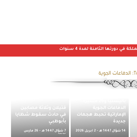
ي دورتها الثامنة لمدة 4 سنوات
T
الدفاعات الجوية
التصدي لـ19 صاروخًا
باليستيًا و26 مسيّرة..
الدفاعات الجوية
قتيلان وثلاثة مصابين
الإماراتية تحبط هجمات
في حادث سقوط شظايا
جديدة
بأبوظبي
14 شوّال 1447 هـ - 2 أبريل 2026
7 شوّال 1447 هـ - 26 مارس
م
2026 م