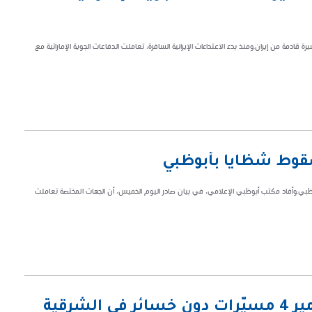
الجوية الإماراتية، الخميس، مع 19 صاروخا باليستيا و26 طائرة مسيرة قادمة من إيران.ومنذ بدء الاعتداءات الإيرانية السافرة، تعاملت الدفاعات الجوية الإماراتية مع
سقوط شظايا بأبوظبي
ظبي.وأفاد مكتب أبوظبي الإعلامي، في بيان صادر اليوم الخميس، أن الجهات المختصة تعاملت
شرقية