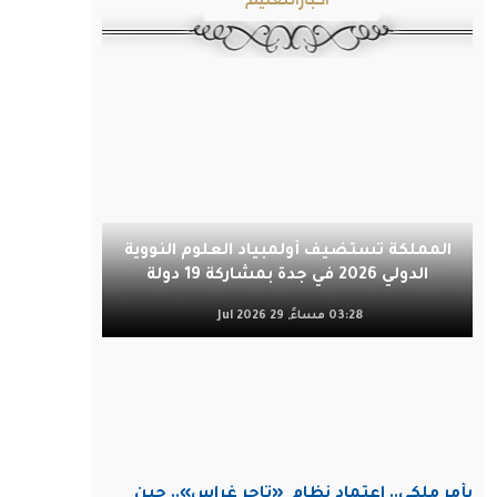
المملكة تستضيف أولمبياد العلوم النووية
الدولي 2026 في جدة بمشاركة 19 دولة
03:28 مساءً, 29 Jul 2026
بأمر ملكي.. اعتماد نظام
«تاجر غراس».. حين