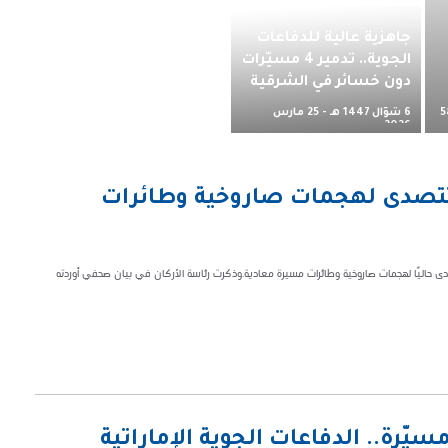
جاهزية عالية للدفاعات
الجوية.. تدمير 4 مسيّرات
دون خسائر في الشرقية
6 شوّال 1447 هـ - 25 مارس
5
2026 م
 تتصدى لهجمات صاروخية وطائرات
دى حاليًا لهجمات صاروخية وطائرات مسيرة معادية.وذكرت رئاسة الأركان في بيان صحفي أوردته
تصدي لـ19 صاروخًا باليستيًا و26 مسيّرة.. الدفاعات الجوية الإماراتية