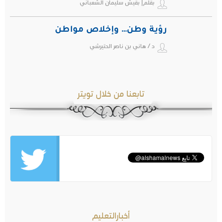
بقلم| بقيش سليمان الشعباني
رؤية وطن… وإخلاص مواطن
د / هاني بن ناصر الحتيرشي
تابعنا من خلال تويتر
أخبارالتعليم