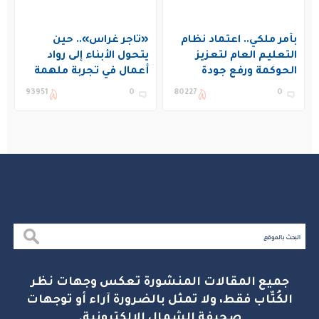
بأمر ملكي.. اعتماد نظام
«تاجر غراس».. حين
التعليم العام لتعزيز
يتحول الأبناء إلى رواد
الحوكمة ورفع جودة
أعمال في تجربة ملهمة
التعليم في المملكة
بنادي غراس الصيفي
93951
0
80227
0
بالجبيل
جميع المقالات المنشورة تعكس وجهات نظر
الكُتّاب فقط، ولا تمثل بالضرورة آراء أو توجهات
صحيفة الشمال الإلكترونية.