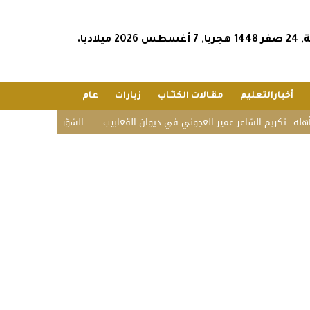
2026 ميلاديا.
أخبارالتعليم
مقـالات الكتـّـاب
زيارات
عام
كريم الشاعر عمير العجوني في ديوان القعابيب
الشؤون الإسلامية تستقبل ضي