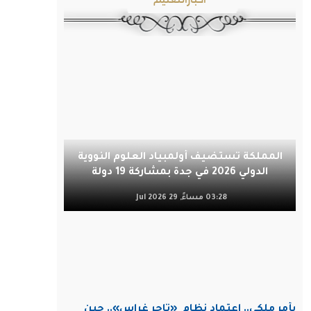
المملكة تستضيف أولمبياد العلوم النووية
الدولي 2026 في جدة بمشاركة 19 دولة
03:28 مساءً, 29 Jul 2026
بأمر ملكي.. اعتماد نظام
«تاجر غراس».. حين