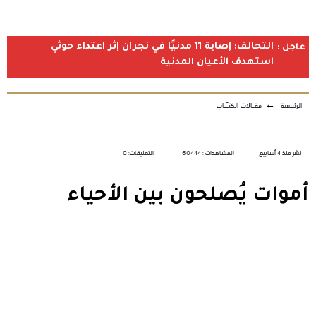
التحالف: إصابة 11 مدنيًا في نجران إثر اعتداء حوثي
عاجل :
استهدف الأعيان المدنية
الرئيسية
←
مقـالات الكتـّـاب
نشر منذ 4 أسابيع
المشاهدات : 60444
التعليقات: 0
أموات يُصلحون بين الأحياء