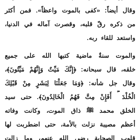
وقال أيضاً: «كفى بالموت واعظاً». فمن أكثر
من ذكره رقّ قلبه، وقصرت آماله في الدنيا،
واستعد للقاء ربه.
والموت سنةٌ ماضية كتبها الله على جميع
خلقه، قال سبحانه: ﴿إِنَّكَ مَيِّتٌ وَإِنَّهُمْ مَيِّتُونَ﴾،
وقال جل شأنه: ﴿وَمَا جَعَلْنَا لِبَشَرٍ مِنْ قَبْلِكَ
الْخُلْدَ ۖ أَفَإِنْ مِتَّ فَهُمُ الْخَالِدُونَ﴾. حتى سيد
الخلق محمد ﷺ ذاق الموت، وكانت وفاته
أعظم مصيبة نزلت بالأمة، حتى اضطربت لها
قلوب الصحابة رضي الله عنهم، وما زالت