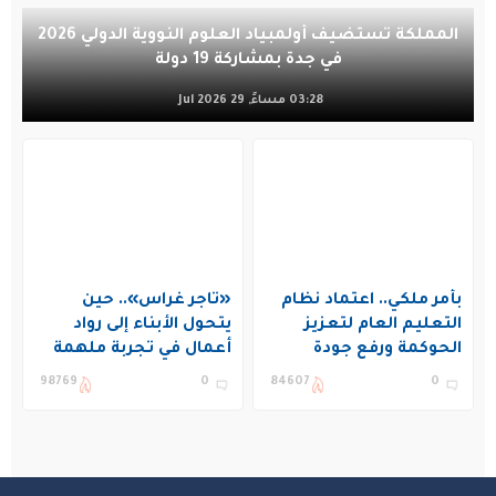
المملكة تستضيف أولمبياد العلوم النووية الدولي 2026
في جدة بمشاركة 19 دولة
03:28 مساءً, 29 Jul 2026
بأمر ملكي.. اعتماد نظام
«تاجر غراس».. حين
التعليم العام لتعزيز
يتحول الأبناء إلى رواد
الحوكمة ورفع جودة
أعمال في تجربة ملهمة
التعليم في المملكة
بنادي غراس الصيفي
98769
0
84607
0
بالجبيل