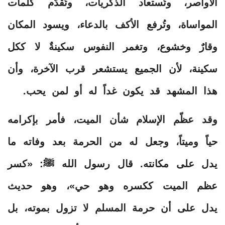
الأواصر، وتُستعاد الذكريات، وتُقدَّم كلمات
المواساة، وتُرفع الأكف بالدعاء، ويسود المكان
وقارٌ وخشوع، وتغمر النفوس سكينةٌ لا ككل
سكينة، لأن الجميع يستشعر قرب الآخرة، وأن
هذا المشهد قد يكون غداً له أو لمن يحب.
وقد عظّم الإسلام شأن الميت، فأمر بإكرامه
حياً وميتاً، وجعل له من الحرمة بعد وفاته ما
يدل على مكانته. قال رسول الله ﷺ: «كسر
عظم الميت ككسره وهو حي»، وهو حديث
يدل على أن حرمة المسلم لا تزول بموته، بل