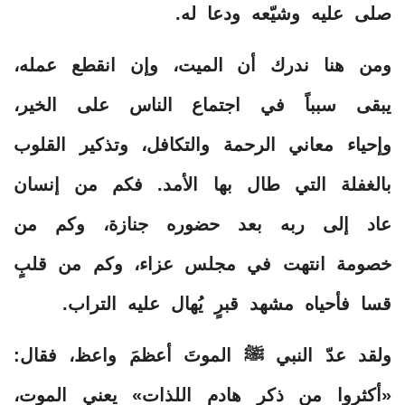
صلى عليه وشيّعه ودعا له.
ومن هنا ندرك أن الميت، وإن انقطع عمله،
يبقى سبباً في اجتماع الناس على الخير،
وإحياء معاني الرحمة والتكافل، وتذكير القلوب
بالغفلة التي طال بها الأمد. فكم من إنسان
عاد إلى ربه بعد حضوره جنازة، وكم من
خصومة انتهت في مجلس عزاء، وكم من قلبٍ
قسا فأحياه مشهد قبرٍ يُهال عليه التراب.
ولقد عدّ النبي ﷺ الموتَ أعظمَ واعظ، فقال:
«أكثروا من ذكر هادم اللذات» يعني الموت،