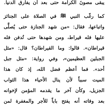
يبقى مصونَ الكرامة حتى بعد أن يفارق الدنيا.
كما رغّب النبي ﷺ في الصلاة على الجنائز
واتباعها، فقال: «من شهد الجنازة حتى يُصلَّى
عليها فله قيراط، ومن شهدها حتى تُدفن فله
قيراطان». قالوا: وما القيراطان؟ قال: «مثل
الجبلين العظيمين»، وفي رواية: «مثل جبل
أحد». فما أعظم فضل الله، إذ كان هذا
الميت سبباً لأن ينال الأحياء هذا الثواب
الجزيل، وكأن آخر ما يقدمه المؤمن لإخوانه
بعد وفاته أنه يفتح باباً للأجر والمغفرة لمن