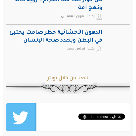
من جوار بيت الله الحرام.. رؤية قائد
ونهج أمة
بقلم| نسرين السفياني
الدهون الأحشائية خطر صامت يختبئ
في البطن ويهدد صحة الإنسان
بقلم| كوتش مهند
تابعنا من خلال تويتر