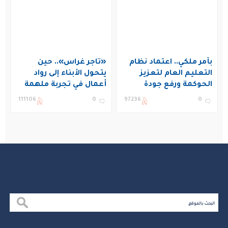
بأمر ملكي.. اعتماد نظام
«تاجر غراس».. حين
التعليم العام لتعزيز
يتحول الأبناء إلى رواد
الحوكمة ورفع جودة
أعمال في تجربة ملهمة
التعليم في المملكة
بنادي غراس الصيفي
111106
0
97236
0
بالجبيل