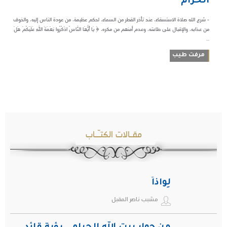
الحرام
- شرع الله صلاة الاستسقاء، عند تأخر القطر من السماء، لحكم عظيمة، من عودة الناس إليه، والخوف
من عذابه، والإقبال على طاعته، وعدم أمنهم من مكره، ﴿ يَا أَيُّهَا النَّاسُ اذْكُرُوا نِعْمَةَ اللَّهِ عَلَيْكُمْ هَلْ
...
مرفت طيب
مقـالات الكتـّـاب
لِواذاً
مشبب ناصر المقبل