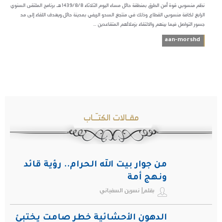
نظم منسوبي قوة أمن الطرق بمنطقة حائل مساء اليوم الثلاثاء 1439/8/8هـ برنامج الملتقى السنوي
الرابع لكافة منسوبي القطاع وذلك في منتجع السدو الريفي بمدينة حائل.ويهدف اللقاء إلى مد
جسور التواصل فيما بينهم والالتقاء بزملائهم المتقاعدين ...
aan-morshd
مقـالات الكتـّـاب
من جوار بيت الله الحرام.. رؤية قائد
ونهج أمة
بقلم| نسرين السفياني
الدهون الأحشائية خطر صامت يختبئ