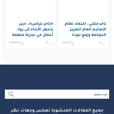
بأمر ملكي.. اعتماد نظام
«تاجر غراس».. حين
التعليم العام لتعزيز
يتحول الأبناء إلى رواد
الحوكمة ورفع جودة
أعمال في تجربة ملهمة
التعليم في المملكة
بنادي غراس الصيفي
108040
0
93878
0
بالجبيل
جميع المقالات المنشورة تعكس وجهات نظر