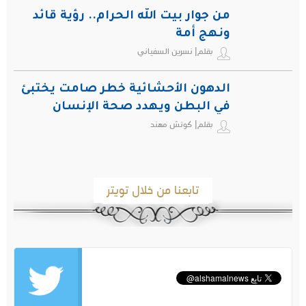
من جوار بيت الله الحرام.. رؤية قائد
ونهج أمة
بقلم| نسرين السفياني
الدهون الأحشائية خطر صامت يختبئ
في البطن ويهدد صحة الإنسان
بقلم| كوتش مهند
تابعنا من خلال تويتر