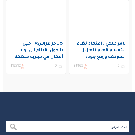
بأمر ملكي.. اعتماد نظام
«تاجر غراس».. حين
التعليم العام لتعزيز
يتحول الأبناء إلى رواد
الحوكمة ورفع جودة
أعمال في تجربة ملهمة
التعليم في المملكة
بنادي غراس الصيفي
112712
0
98623
0
بالجبيل