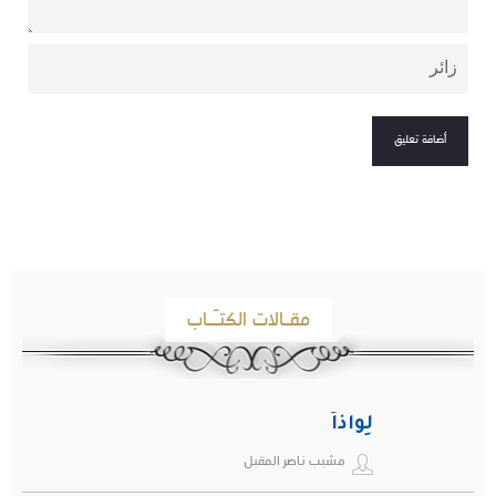
مقـالات الكتـّـاب
لِواذاً
مشبب ناصر المقبل