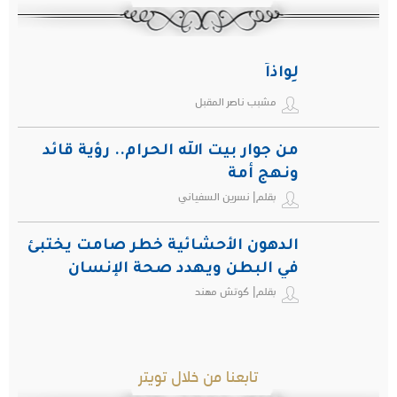
لِواذاً
مشبب ناصر المقبل
من جوار بيت الله الحرام.. رؤية قائد
ونهج أمة
بقلم| نسرين السفياني
الدهون الأحشائية خطر صامت يختبئ
في البطن ويهدد صحة الإنسان
بقلم| كوتش مهند
تابعنا من خلال تويتر