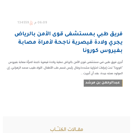
06:09 م
134559
فريق طبي بمستشفى قوى الأمن بالرياض
يجري ولادة قيصرية ناجحة لأمراة مصابة
بفيروس كورونا
أجرى فريق طبي في مستشفى قوى الأمن بالرياض عملية ولادة قيصرية ناجحة لامرأة مصابة بفيروس
"كورونا" تحت إجراءات احترازية مشددة.وقال رئيس قسم طب الأطفال، اللواء طبيب محمد الزهراني، إن
المولود صحته جيدة، بعد أن أجريت ...
عبدالرحمن بن مرشد
مقـالات الكتـّـاب