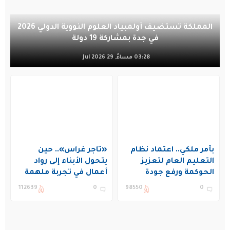
المملكة تستضيف أولمبياد العلوم النووية الدولي 2026
في جدة بمشاركة 19 دولة
03:28 مساءً, 29 Jul 2026
بأمر ملكي.. اعتماد نظام
«تاجر غراس».. حين
التعليم العام لتعزيز
يتحول الأبناء إلى رواد
الحوكمة ورفع جودة
أعمال في تجربة ملهمة
التعليم في المملكة
بنادي غراس الصيفي
112639
0
98550
0
بالجبيل