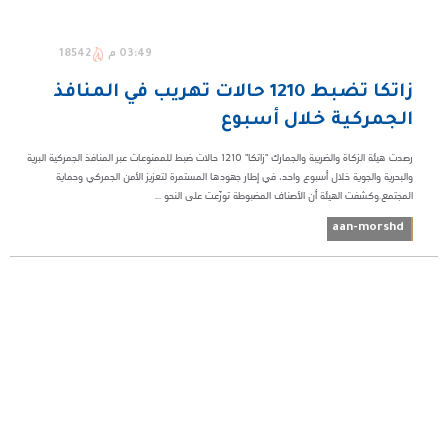
03:49 م
18542
زاتكا تضبط 1210 حالات تهريب في المنافذ
الجمركية خلال أسبوع
رصدت هيئة الزكاة والضريبة والجمارك "زاتكا" 1210 حالات ضبط للممنوعات عبر المنافذ الجمركية البرية
والبحرية والجوية خلال أسبوع واحد، في إطار جهودها المستمرة لتعزيز الأمن الجمركي وحماية
المجتمع.وكشفت الهيئة أن الأصناف المضبوطة توزّعت على النحو ...
aan-morshd