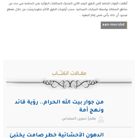
أطلقت القوات الخاصة لأمن الطرق الرصد الآلي المتحرك للمخالفات المؤثرة على السلامة في عدد من
مناطق المملكة بواسطة المركبات الميدانية، حسب أولويات الطرق الأكثر خطورة.وبيّنت من خلال مقطع
فيديو، أن ذلك يأتي ضمن إطار الجهود ...
aan-morshd
مقـالات الكتـّـاب
من جوار بيت الله الحرام.. رؤية قائد
ونهج أمة
بقلم| نسرين السفياني
الدهون الأحشائية خطر صامت يختبئ