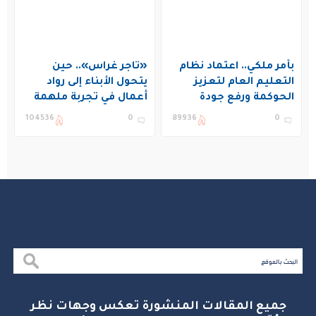
بأمر ملكي.. اعتماد نظام
«تاجر غراس».. حين
التعليم العام لتعزيز
يتحول الأبناء إلى رواد
الحوكمة ورفع جودة
أعمال في تجربة ملهمة
التعليم في المملكة
بنادي غراس الصيفي
104536
0
89936
0
بالجبيل
جميع المقالات المنشورة تعكس وجهات نظر