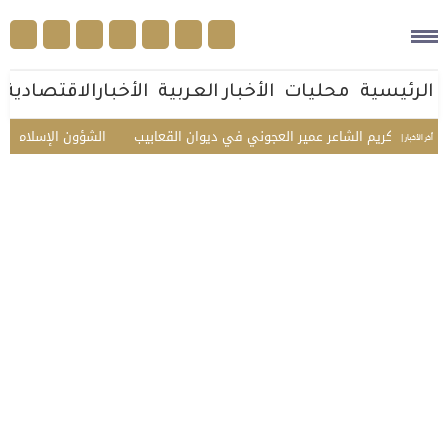
الرئيسية
محليات
الأخبار العربية
الأخبارالاقتصادية
له.. تكريم الشاعر عمير العجوني في ديوان القعابيب
الشؤون الإسلامية تستق
أخر الأخبار |