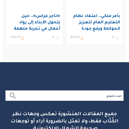
بأمر ملكي.. اعتماد نظام
«تاجر غراس».. حين
التعليم العام لتعزيز
يتحول الأبناء إلى رواد
الحوكمة ورفع جودة
أعمال في تجربة ملهمة
التعليم في المملكة
بنادي غراس الصيفي
99645
0
85264
0
بالجبيل
جميع المقالات المنشورة تعكس وجهات نظر
الكُتّاب فقط، ولا تمثل بالضرورة آراء أو توجهات
صحيفة الشمال الإلكترونية.