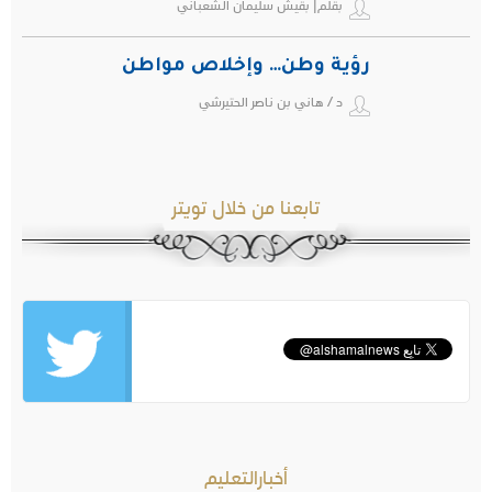
بقلم| بقيش سليمان الشعباني
رؤية وطن… وإخلاص مواطن
د / هاني بن ناصر الحتيرشي
تابعنا من خلال تويتر
أخبارالتعليم