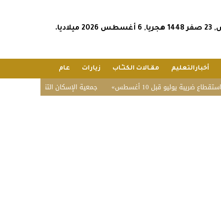
202 ميلاديا.
أخبارالتعليم
مقـالات الكتـّـاب
زيارات
عام
بة يوليو قبل 10 أغسطس
جمعية الإسكان التنموي بفيضة أثقب تحقق 96.3% في تقييم الحوك