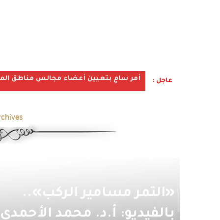
أمر سامٍ بتعيين أعضاء مجالس مناطق المملكة ف
عاجل :
chives:
«التمر مسامير الركب»..
بالفيديو: أ.د. محمد الأحمدي