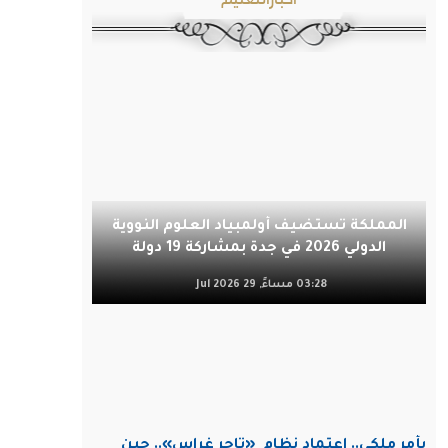
المملكة تستضيف أولمبياد العلوم النووية
الدولي 2026 في جدة بمشاركة 19 دولة
03:28 مساءً, 29 Jul 2026
بأمر ملكي.. اعتماد نظام
«تاجر غراس».. حين