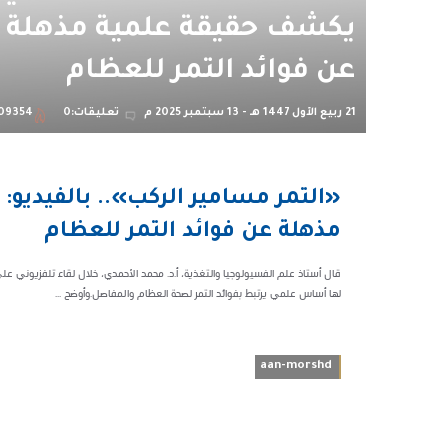
يكشف حقيقة علمية مذهلة
عن فوائد التمر للعظام
21 ربيع الأول 1447 هـ - 13 سبتمبر 2025 م
تعليقات:0
09354
01:46 م
«التمر مسامير الركب».. بالفيديو
109354
مذهلة عن فوائد التمر للعظام
قال أستاذ علم الفسيولوجيا والتغذية، أ.د. محمد الأحمدي، خلال لقاء تلفزيوني عل
لها أساس علمي يرتبط بفوائد التمر لصحة العظام والمفاصل.وأوضح ...
aan-morshd