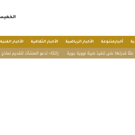
الخميس, 23 صفر 1448 هجريا, 6 أغسطس 6
ية
أخبارمتنوعة
الأخبار الرياضية
الأخبار الثقافية
الأخبار الفنية
درتها على تنفيذ ضربة نووية جوية
«زاتكا» تدعو المنشآت لتقديم نماذج استقطاع ضري