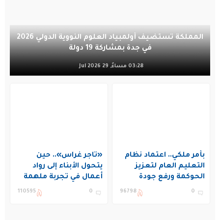
المملكة تستضيف أولمبياد العلوم النووية الدولي 2026
في جدة بمشاركة 19 دولة
03:28 مساءً, 29 Jul 2026
بأمر ملكي.. اعتماد نظام
«تاجر غراس».. حين
التعليم العام لتعزيز
يتحول الأبناء إلى رواد
الحوكمة ورفع جودة
أعمال في تجربة ملهمة
التعليم في المملكة
بنادي غراس الصيفي
110595
0
96798
0
بالجبيل