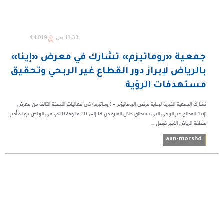
11:33 ص
44019
جمعية «روماتيزم» تشارك في معرض «إينا»
بالرياض لإبراز دور القطاع غير الربحي وتحقيق
مستهدفات الرؤية
تشارك الجمعية الخيرية لرعاية مرضى الروماتيزم – (روماتيزم) في فعاليّات النسخة الثالثة من معرض
"إينا" للقطاع غير الربحي التي ستنطلق خلال الفترة من 18 إلى 20 مايو2025م، في الرياض برعاية أمير
منطقة الرياض الأمير فيصل ...
aan-morshd