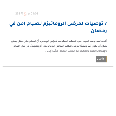
01:09 م
23871
7 توصيات لمرضى الروماتيزم لصيام آمن في
رمضان
أكدت لجنة توعية المرضى في الجمعية السعودية لأمراض الروماتيزم أن الصيام خلال شهر رمضان
يمكن أن يكون آمنًا ومفيدًا لمرضى التهاب المفاصل الروماتويدي (الروماتويد)، في حال الالتزام
بالإرشادات الطبية والمتابعة مع الطبيب المعالج، مشيرةً إلى ...
واس