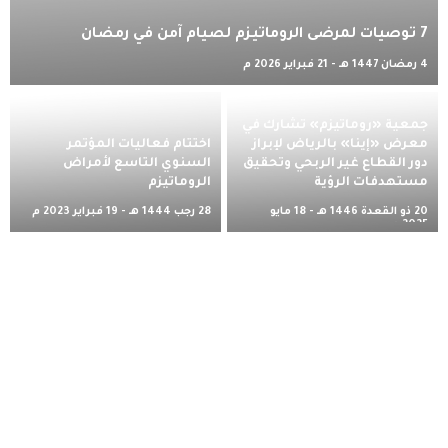
7 توصيات لمرضى الروماتيزم لصيام آمن في رمضان
4 رمضان 1447 هـ - 21 فبراير 2026 م
جمعية «روماتيزم» تشارك في
معرض «إينا» بالرياض لإبراز
اختتام فعاليات المؤتمر
دور القطاع غير الربحي وتحقيق
السنوي التاسع لأمراض
مستهدفات الرؤية
الروماتيزم
20 ذو القعدة 1446 هـ - 18 مايو
28 رجب 1444 هـ - 19 فبراير 2023 م
2025 م