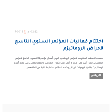
02:22 م
70016
اختتام فعاليات المؤتمر السنوي التاسع
لأمراض الروماتيزم
اختتمت الجمعية السعودية لأمراض الروماتيزم اليوم، أعمال مؤتمرها السنوي التاسع لأمراض
الروماتيزم، الذي أقيم على مدار ٣ أيام، تحت شعار "التحديات والتطور العلمي في علاج أمراض
الروماتيزم"، بفندق فيرمونت الرياض.وشهد المؤتمر، مشاركة نخبة من المتخصصين ...
الرياض