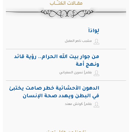
مقـالات الكتـّـاب
لِواذاً
مشبب ناصر المقبل
من جوار بيت الله الحرام.. رؤية قائد
ونهج أمة
بقلم| نسرين السفياني
الدهون الأحشائية خطر صامت يختبئ
في البطن ويهدد صحة الإنسان
بقلم| كوتش مهند