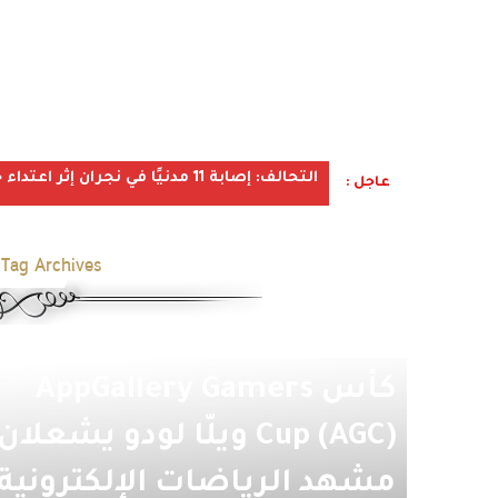
التحالف: إصابة 11 مدنيًا في نجران إثر اعتداء حوثي استهدف الأعيان المدنية
عاجل :
Tag Archives:
كأس AppGallery Gamers
Cup (AGC) ويلّا لودو يشعلان
مشهد الرياضات الإلكترونية