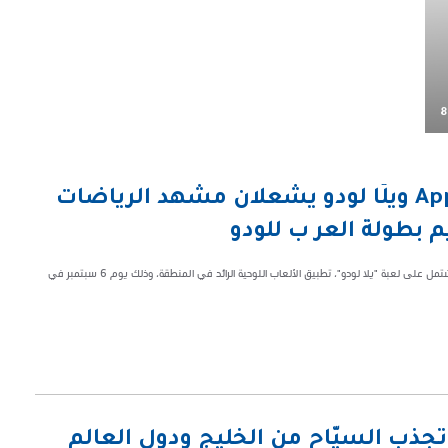
8
كأس AppGallery Gamers Cup (AGC) ويلّا لودو يشعلان مشهد الرياضات
 بطولة العر ب للودو
استضاف كأس AppGallery Gamers Cup (AGC) بنجاح بطولة العرب للودو التي تشتمل على لعبة "يلا لودو"، تطبيق الألعاب اللوحية الرائد في المنطقة، وذلك يوم 6 سبتمبر في
تجذب السيَّاح من الخليج ودول العالم