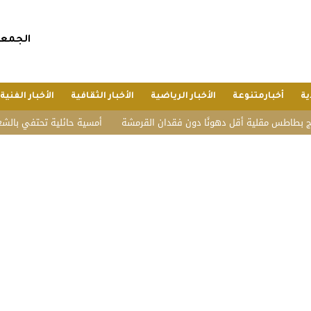
الجمعة, 24 صفر 1448 هجريا, 7 أغسطس 
ية
أخبارمتنوعة
الأخبار الرياضية
الأخبار الثقافية
الأخبار الفنية
طس مقلية أقل دهونًا دون فقدان القرمشة
أمسية حائلية تحتفي بالشعر وأهله