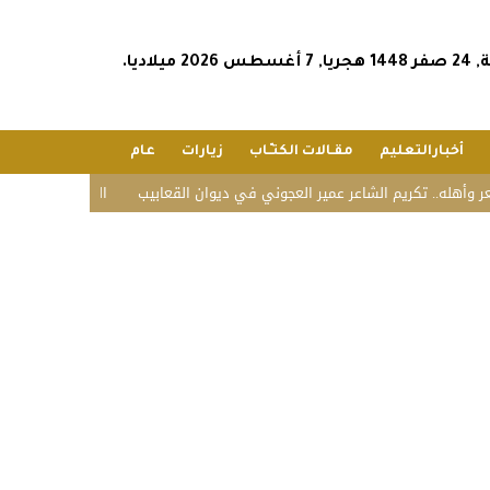
2026 ميلاديا.
أخبارالتعليم
مقـالات الكتـّـاب
زيارات
عام
.. تكريم الشاعر عمير العجوني في ديوان القعابيب
الشؤون الإسلامية تستقبل