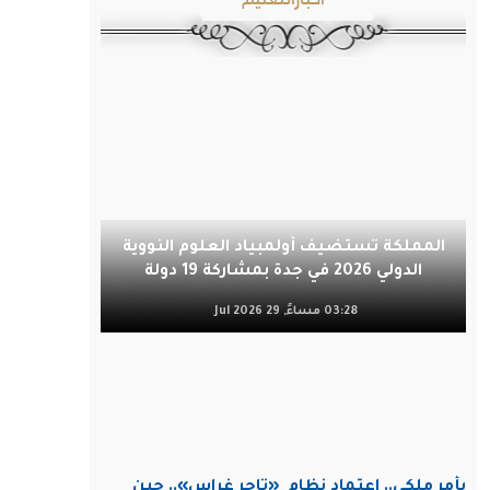
المملكة تستضيف أولمبياد العلوم النووية
الدولي 2026 في جدة بمشاركة 19 دولة
03:28 مساءً, 29 Jul 2026
بأمر ملكي.. اعتماد نظام
«تاجر غراس».. حين