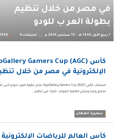
في مصر من خلال تنظيم
بطولة العر ب للودو
7 ربيع الأول 1446 هـ - 10 سبتمبر 2024 م
تعليقات:0
7454
10:22 م
87454
الإلكترونية في مصر من خلال تنظيم
منتجع وسبا ويستن القاهرة للغولف. شارك في تنظيم ...
سميرة القطان
01:19
كأس العالم للرياضات الإلكترونية 