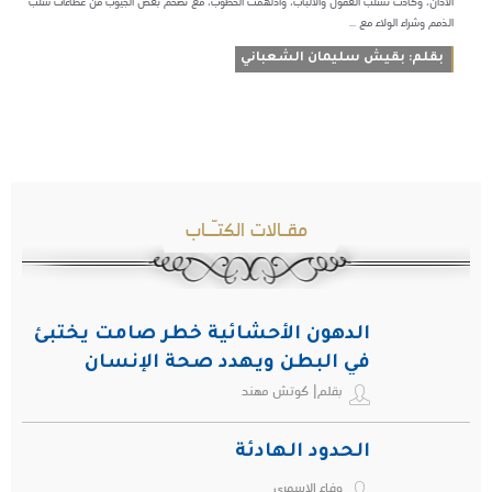
الآذان، وكادت تُسلب العقول والألباب، وأدلهمت الخطوب، مع تضخم بعض الجيوب من عطاءات سلب
الذمم وشراء الولاء مع ...
بقلم: بقيش سليمان الشعباني
مقـالات الكتـّـاب
الدهون الأحشائية خطر صامت يختبئ
في البطن ويهدد صحة الإنسان
بقلم| كوتش مهند
الحدود الهادئة
وفاء الاسمري