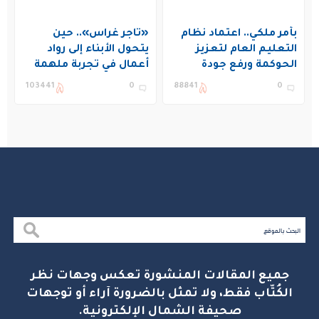
بأمر ملكي.. اعتماد نظام
«تاجر غراس».. حين
التعليم العام لتعزيز
يتحول الأبناء إلى رواد
الحوكمة ورفع جودة
أعمال في تجربة ملهمة
التعليم في المملكة
بنادي غراس الصيفي
103441
0
88841
0
بالجبيل
جميع المقالات المنشورة تعكس وجهات نظر
الكُتّاب فقط، ولا تمثل بالضرورة آراء أو توجهات
صحيفة الشمال الإلكترونية.