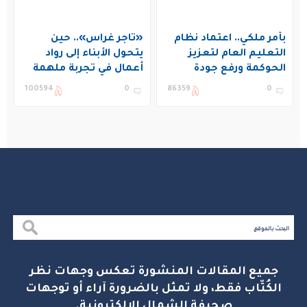
بأمر ملكي.. اعتماد نظام
«تاجر غراس».. حين
التعليم العام لتعزيز
يتحول الأبناء إلى رواد
الحوكمة ورفع جودة
أعمال في تجربة ملهمة
التعليم في المملكة
بنادي غراس الصيفي
100594
0
86359
0
بالجبيل
جميع المقالات المنشورة تعكس وجهات نظر
الكُتّاب فقط، ولا تمثل بالضرورة آراء أو توجهات
صحيفة الشمال الإلكترونية.