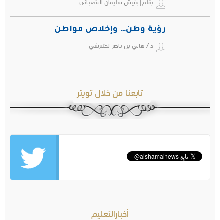
بقلم| بقيش سليمان الشعباني
رؤية وطن… وإخلاص مواطن
د / هاني بن ناصر الحتيرشي
تابعنا من خلال تويتر
أخبارالتعليم