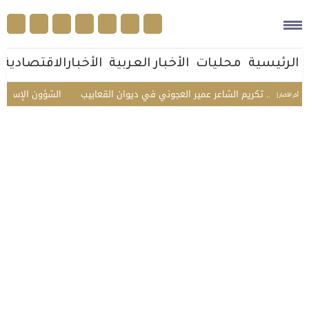
الرئيسية
محليات
الأخبار العربية
الأخبارالاقتصادية
وأهله.. تكريم الشاعر عمير العجوني في ديوان القعابيب
الشؤون الإسلامية ت
أخر الأخبار |