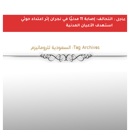
التحالف: إصابة 11 مدنيًا في نجران إثر اعتداء حوثي
عاجل :
استهدف الأعيان المدنية
Tag Archives:
السعودية للروماتيزم