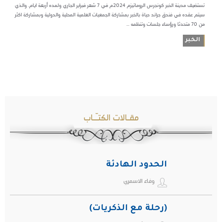
تستضيف مدينة الخبر كونجرس الروماتيزم ٢٠٢٤م في ٧ شهر فبراير الجاري ولمده أربعة ايام. والذي
سيتم عقده في فندق جراند حياة بالخبر بمشاركة الجمعيات العلمية المحلية والدولية وبمشاركة اكثر
من ٧٠ متحدثا ورؤساء جلسات وتنظمه ...
الخبر
مقـالات الكتـّـاب
الحدود الهادئة
وفاء الاسمري
(رحلة مع الذكريات)