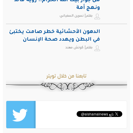
من جوار بيت الله الحرام.. رؤية قائد
ونهج أمة
بقلم| نسرين السفياني
الدهون الأحشائية خطر صامت يختبئ
في البطن ويهدد صحة الإنسان
بقلم| كوتش مهند
تابعنا من خلال تويتر