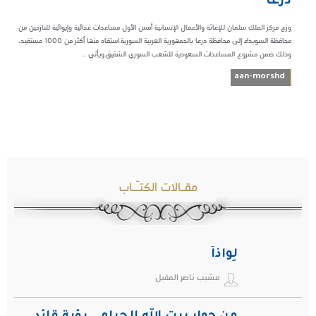
درعا
وزع مركز الملك سلمان للإغاثة والأعمال الإنسانية أمس الأول مساعدات غذائية وإيوائية للنازحين من
محافظة السويداء إلى محافظة درعا بالجمهورية العربية السورية.استفاد منها أكثر من 1000 مستفيد،
وذلك ضمن مشروع المساعدات السعودية للشعب السوري الشقيق.ويأتي ...
aan-morshd
مقـالات الكتـّـاب
لِواذاً
مشبب ناصر المقبل