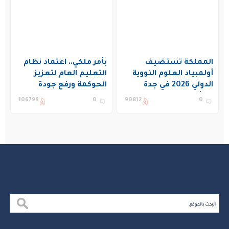
المملكة تستضيف
بأمر ملكي.. اعتماد نظام
أولمبياد العلوم النووية
التعليم العام لتعزيز
الدولي 2026 في جدة
الحوكمة ورفع جودة
بمشاركة 19 دولة
التعليم في المملكة
106799
0
90812
0