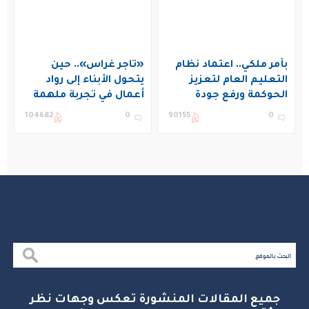
بأمر ملكي.. اعتماد نظام
«تاجر غراس».. حين
التعليم العام لتعزيز
يتحول الأبناء إلى رواد
الحوكمة ورفع جودة
أعمال في تجربة ملهمة
التعليم في المملكة
بنادي غراس الصيفي
104682
0
90155
0
بالجبيل
جميع المقالات المنشورة تعكس وجهات نظر