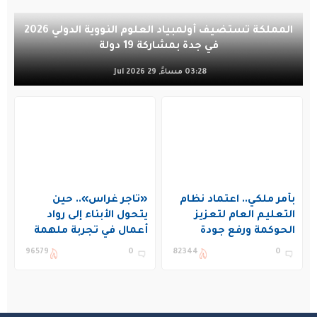
المملكة تستضيف أولمبياد العلوم النووية الدولي 2026
في جدة بمشاركة 19 دولة
03:28 مساءً, 29 Jul 2026
بأمر ملكي.. اعتماد نظام
«تاجر غراس».. حين
التعليم العام لتعزيز
يتحول الأبناء إلى رواد
الحوكمة ورفع جودة
أعمال في تجربة ملهمة
التعليم في المملكة
بنادي غراس الصيفي
96579
0
82344
0
بالجبيل