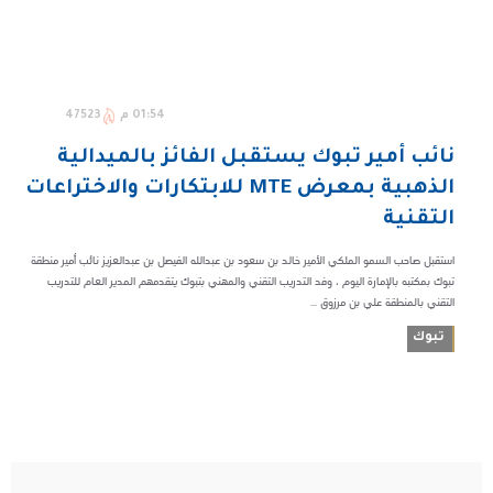
01:54 م
47523
نائب أمير تبوك يستقبل الفائز بالميدالية
الذهبية بمعرض MTE للابتكارات والاختراعات
التقنية
استقبل صاحب السمو الملكي الأمير خالد بن سعود بن عبدالله الفيصل بن عبدالعزيز نائب أمير منطقة
تبوك بمكتبه بالإمارة اليوم ، وفد التدريب التقني والمهني بتبوك يتقدمهم المدير العام للتدريب
التقني بالمنطقة علي بن مرزوق ...
تبوك