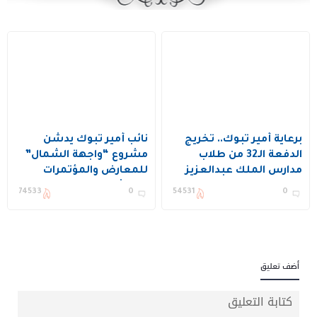
برعاية أمير تبوك.. تخريج
نائب أمير تبوك يدشّن
الدفعة الـ32 من طلاب
مشروع “واجهة الشمال”
مدارس الملك عبدالعزيز
للمعارض والمؤتمرات
النموذجية
باستثمار يتجاوز 55 مليون
74533
0
54531
0
ريال
أضف تعليق