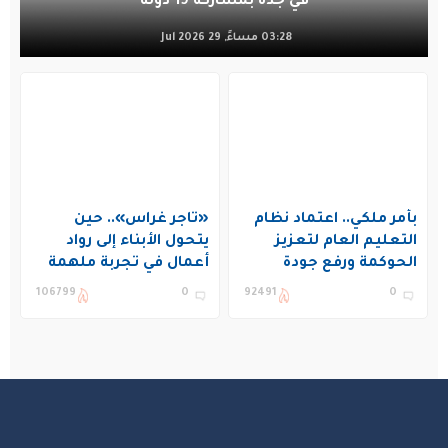
في جدة بمشاركة 19 دولة
03:28 مساءً, 29 Jul 2026
بأمر ملكي.. اعتماد نظام
«تاجر غراس».. حين
التعليم العام لتعزيز
يتحول الأبناء إلى رواد
الحوكمة ورفع جودة
أعمال في تجربة ملهمة
التعليم في المملكة
بنادي غراس الصيفي
106799
0
92491
0
بالجبيل