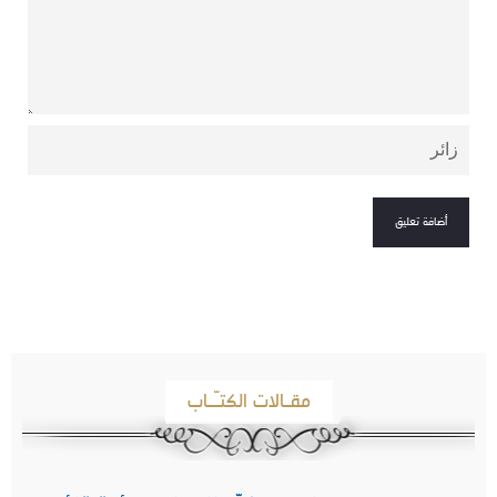
مقـالات الكتـّـاب