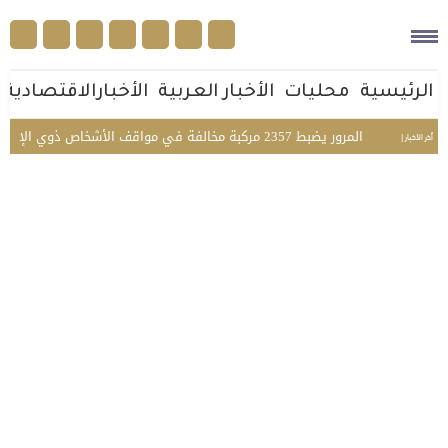
الرئيسية
محليات
الأخبار العربية
الأخبارالاقتصادية
ات
المرور يضبط 2357 مركبة مخالفة في مواقف الأشخاص ذوي الإعاقة بمختلف مناطق المملكة
أخر الأخبار |