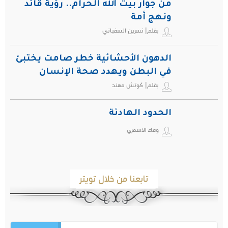
من جوار بيت الله الحرام.. رؤية قائد
ونهج أمة
بقلم| نسرين السفياني
الدهون الأحشائية خطر صامت يختبئ
في البطن ويهدد صحة الإنسان
بقلم| كوتش مهند
الحدود الهادئة
وفاء الاسمري
تابعنا من خلال تويتر