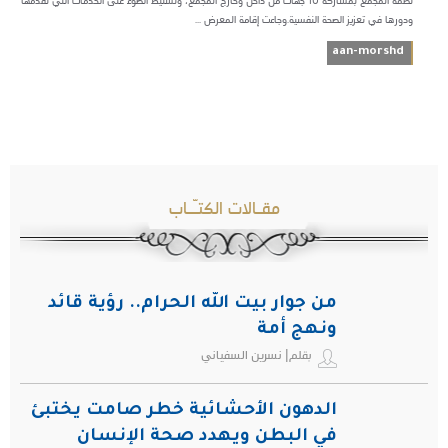
نظمه المجمع بمشاركة 10 جهات من داخل وخارج المجمع، وتسليط الضوء على الخدمات التي تقدمها
ودورها في تعزيز الصحة النفسية.وجاءت إقامة المعرض ...
aan-morshd
مقـالات الكتـّـاب
من جوار بيت الله الحرام.. رؤية قائد
ونهج أمة
بقلم| نسرين السفياني
الدهون الأحشائية خطر صامت يختبئ
في البطن ويهدد صحة الإنسان