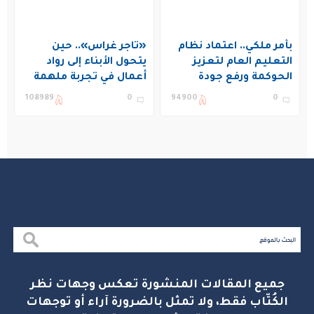
بأمر ملكي.. اعتماد نظام
«تاجر غراس».. حين
التعليم العام لتعزيز
يتحول الأبناء إلى رواد
الحوكمة ورفع جودة
أعمال في تجربة ملهمة
التعليم في المملكة
بنادي غراس الصيفي
108989
0
94900
0
بالجبيل
جميع المقالات المنشورة تعكس وجهات نظر
الكُتّاب فقط، ولا تمثل بالضرورة آراء أو توجهات