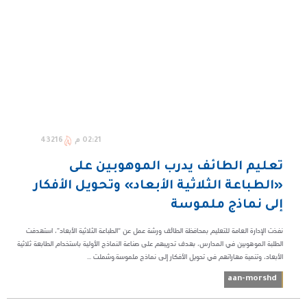
02:21 م
43216
تعليم الطائف يدرب الموهوبين على
«الطباعة الثلاثية الأبعاد» وتحويل الأفكار
إلى نماذج ملموسة
نفذت الإدارة العامة للتعليم بمحافظة الطائف ورشة عمل عن “الطباعة الثلاثية الأبعاد”، استهدفت
الطلبة الموهوبين في المدارس، بهدف تدريبهم على صناعة النماذج الأولية باستخدام الطابعة ثلاثية
الأبعاد، وتنمية مهاراتهم في تحويل الأفكار إلى نماذج ملموسة.وشملت ...
aan-morshd