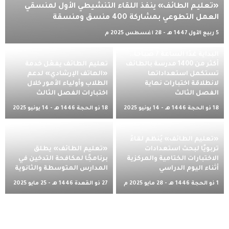
«تعليم الطائف» ينفذ اللقاء التنشيطي الأول لمنسقي
العمل التطوعي بمشاركة 400 منسق ومنسقة
5 ربيع الأول 1447 هـ - 28 أغسطس 2025 م
البداية غدًا الساعة 7 صباحاً..
أكثر من 1400 مدرسة بالطائف
تعليم الطائف يفعّل خدمة
تستكمل استعداداتها
«الهاتف الإرشادي» لدعم
لانطلاقة اختبارات نهاية
الطلاب وأولياء الأمور خلال
الفصل الثالث
اختبارات الفصل الثالث
18 ذو الحجة 1446 هـ - 14 يونيو 2025
18 ذو الحجة 1446 هـ - 14 يونيو 2025
م
م
«تعليم الطائف» يُنظّم لقاءً
تربويًا لبحث استعدادات
«تعليم الطائف» يطلق
الاختبارات الختامية والمركزية
برنامجًا لمكافحة التدخين في
أثناء اليوم الدراسي
المدارس المتوسطة والثانوية
1 ذو الحجة 1446 هـ - 28 مايو 2025 م
27 ذو القعدة 1446 هـ - 25 مايو 2025
م