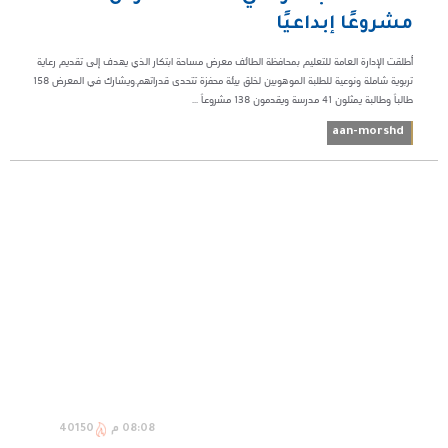
مشروعًا إبداعيًا
أطلقت الإدارة العامة للتعليم بمحافظة الطائف معرض مساحة ابتكار الذي يهدف إلى تقديم رعاية
تربوية شاملة ونوعية للطلبة الموهوبين لخلق بيئة محفزة تتحدى قدراتهم.ويشارك في المعرض 158
طالباً وطالبة يمثلون 41 مدرسة ويقدمون 138 مشروعاً ...
aan-morshd
08:08 م
40150