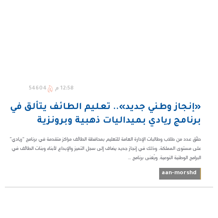
12:58 م
54604
«إنجاز وطني جديد».. تعليم الطائف يتألق في
برنامج ريادي بميداليات ذهبية وبرونزية
حقّق عدد من طلاب وطالبات الإدارة العامة للتعليم بمحافظة الطائف مراكز متقدمة في برنامج “ريادي”
على مستوى المملكة، وذلك في إنجاز جديد يضاف إلى سجل التميز والإبداع لأبناء وبنات الطائف في
البرامج الوطنية النوعية. ويُعنى برنامج ...
aan-morshd