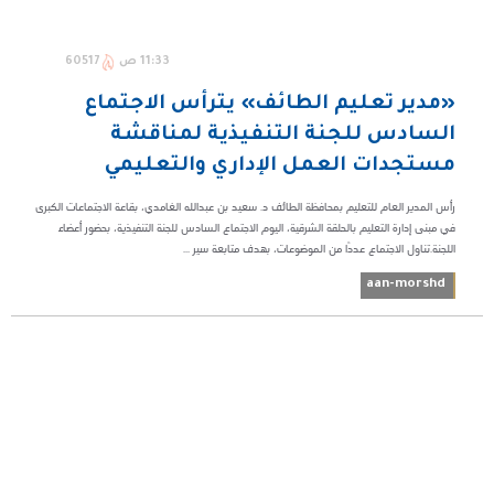
11:33 ص
60517
«مدير تعليم الطائف» يترأس الاجتماع
السادس للجنة التنفيذية لمناقشة
مستجدات العمل الإداري والتعليمي
رأس المدير العام للتعليم بمحافظة الطائف د. سعيد بن عبدالله الغامدي، بقاعة الاجتماعات الكبرى
في مبنى إدارة التعليم بالحلقة الشرقية، اليوم الاجتماع السادس للجنة التنفيذية، بحضور أعضاء
اللجنة.تناول الاجتماع عددًا من الموضوعات، بهدف متابعة سير ...
aan-morshd