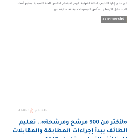
في مبنى إدارة التعليم بالحلقة الشرقية، اليوم الاجتماع الخامس للجنة التنفيذية، بحضور أعضاء
اللجنة.تناول الاجتماع عددًا من الموضوعات، بهدف متابعة سير ...
aan-morshd
03:16 م
46063
«لأكثر من 900 مرشح ومرشحة».. تعليم
الطائف يبدأ إجراءات المطابقة والمقابلات