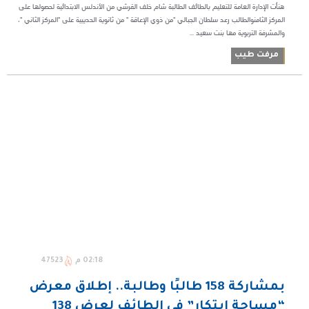
هنأت الإدارة العامة للتعليم بالطائف الطالبة شام خلف القرشي من الأندلس الابتدائية لحصولها على
المركز الثامنوالطالب رعد سلطان الجبالي "من ذوي الإعاقة " من ثانوية الحديبية على "المركز الثاني "،
والمشرفة التربوية مها بنت سعيد ...
مرفت طيب
02:18 م
47523
بمشاركة 158 طالبًا وطالبة.. إطلاق معرض
“مساحة ابتكار” في الطائف لعرض 138