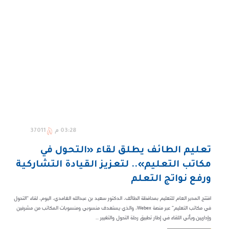
03:28 م
37011
تعليم الطائف يطلق لقاء «التحول في
مكاتب التعليم».. لتعزيز القيادة التشاركية
ورفع نواتج التعلم
افتتح المدير العام للتعليم بمحافظة الطائف، الدكتور سعيد بن عبدالله الغامدي، اليوم، لقاء “التحول
في مكاتب التعليم” عبر منصة Webex، والذي يستهدف منسوبي ومنسوبات المكاتب من مشرفين
وإداريين.ويأتي اللقاء في إطار تطبيق رحلة التحول والتغيير ...