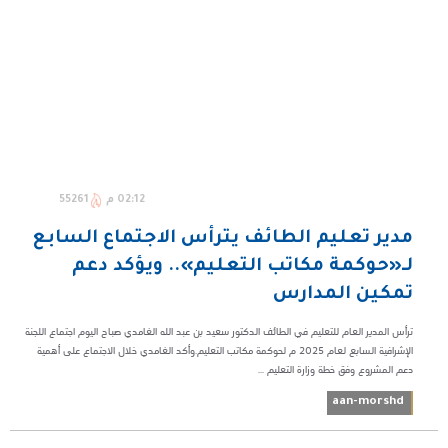
02:12 م
55261
مدير تعليم الطائف يترأس الاجتماع السابع
لـ«حوكمة مكاتب التعليم».. ويؤكد دعم
تمكين المدارس
ترأس المدير العام للتعليم في الطائف الدكتور سعيد بن عبد الله الغامدي صباح اليوم اجتماع اللجنة
الإشرافية السابع لعام 2025 م لحوكمة مكاتب التعليم.وأكد الغامدي خلال الاجتماع على أهمية
دعم المشروع وفق خطة وزارة التعليم ...
aan-morshd