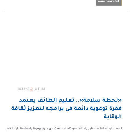
aan-morshd
11:18 م
103441
«لحظة سلامة».. تعليم الطائف يعتمد
فقرة توعوية دائمة في برامجه لتعزيز ثقافة
الوقاية
اعتمدت الإدارة العامة للتعليم بالطائف فقرة "لحظة سلامة"، في جميع برامجها واحتفالاتها طيلة العام