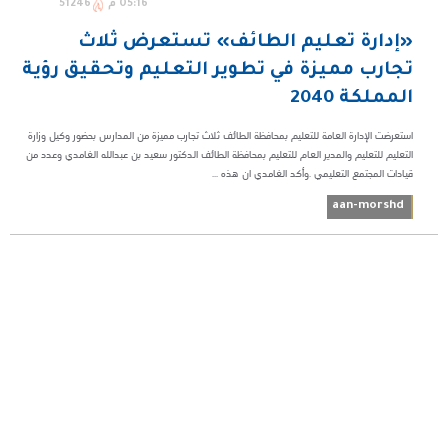
05:16 م
51246
«إدارة تعليم الطائف» تستعرض ثلاث
تجارب مميزة في تطوير التعليم وتحقيق رؤية
المملكة 2040
استعرضت الإدارة العامة للتعليم بمحافظة الطائف ثلاث تجارب مميزة من المدارس بحضور وكيل وزارة
التعليم للتعليم والمدير العام للتعليم بمحافظة الطائف الدكتور سعيد بن عبدالله الغامدي وعدد من
قيادات المجتمع التعليمي .وأكد الغامدي ان هذه ...
aan-morshd