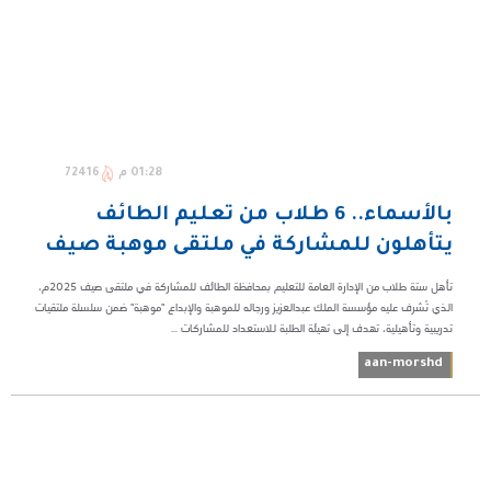
01:28 م
72416
بالأسماء.. 6 طلاب من تعليم الطائف
يتأهلون للمشاركة في ملتقى موهبة صيف
تأهل ستة طلاب من الإدارة العامة للتعليم بمحافظة الطائف للمشاركة في ملتقى صيف 2025م،
الذي تُشرف عليه مؤسسة الملك عبدالعزيز ورجاله للموهبة والإبداع "موهبة" ضمن سلسلة ملتقيات
تدريبية وتأهيلية، تهدف إلى تهيئة الطلبة للاستعداد للمشاركات ...
aan-morshd