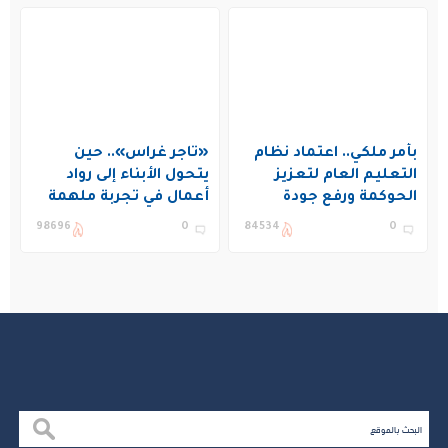
بأمر ملكي.. اعتماد نظام
«تاجر غراس».. حين
التعليم العام لتعزيز
يتحول الأبناء إلى رواد
الحوكمة ورفع جودة
أعمال في تجربة ملهمة
التعليم في المملكة
بنادي غراس الصيفي
98696
0
84534
0
بالجبيل