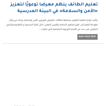
تعليم الطائف ينظم معرضًا توعويًا لتعزيز
«الأمن والسلامة» في البيئة المدرسية
نظّمت الإدارة العامة للتعليم بمحافظة الطائف، المعرض التوعوي للأمن والسلامة وذلك في إطار
جهودها الرامية إلى تعزيز مفاهيم السلامة والوعي المهني داخل البيئة المدرسية و التعليمية.واشتمل
المعرض على عدد من الأجنحة التوعوية المتخصصة التي تناولت ...
aan-morshd