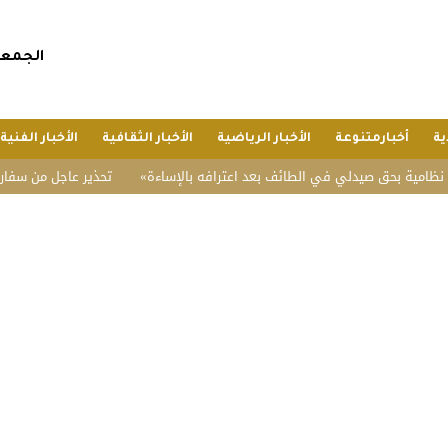
الجمعة, 24 صفر 1448 هجريا, 7 أغسطس 
ية
أخبارمتنوعة
الأخبار الرياضية
الأخبار الثقافية
الأخبار الفنية
ية بحق صيدلي في الطائف بعد اعترافه بالإساءة
تحذير عاجل من سفارة الممل