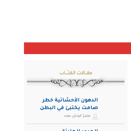
مقـالات الكتـّـاب
الدهون الأحشائية خطر
صامت يختبئ في البطن
بقلم| كوتش مهند
ويهدد صحة الإنسان