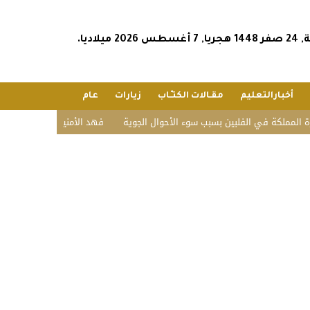
2026 ميلاديا.
أخبارالتعليم
مقـالات الكتـّـاب
زيارات
عام
كة في الفلبين بسبب سوء الأحوال الجوية
“فهد الأمنية” تبدأ القبول المبدئي ب