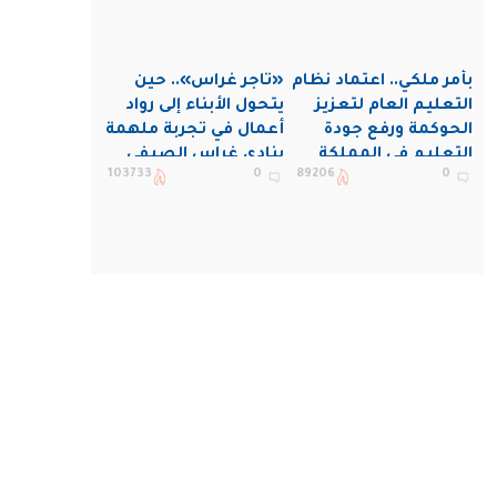
بأمر ملكي.. اعتماد نظام
«تاجر غراس».. حين
التعليم العام لتعزيز
يتحول الأبناء إلى رواد
الحوكمة ورفع جودة
أعمال في تجربة ملهمة
التعليم في المملكة
بنادي غراس الصيفي
103733
0
89206
0
بالجبيل