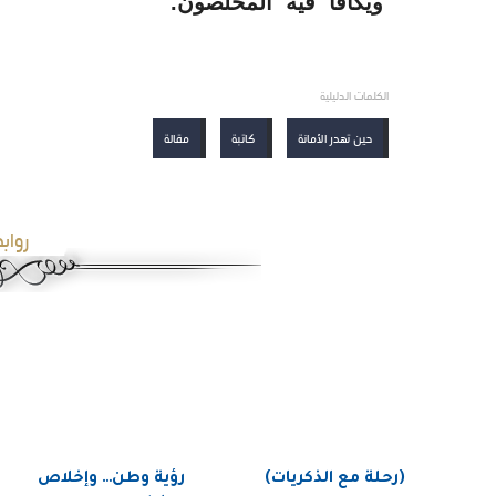
ويُكافأ فيه المخلصون.
الكلمات الدليلية
حين تهدر الأمانة
كاتبة
مقالة
رواب
(رحلة مع الذكريات)
رؤية وطن… وإخلاص