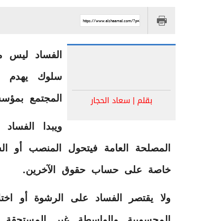
https://www.alshaamal.com/?p=314620
الفساد ليس مج
سلوك يهدم ا
بقلم | سعاد الحجار
المجتمع بمؤسس
ويبدا الفساد 
المصلحة العامة فيتحول المنصب أو ال
خاصة على حساب حقوق الآخرين.
ولا يقتصر الفساد على الرشوة أو اخت
المحسوبية والواسطة غير المستحقة وا