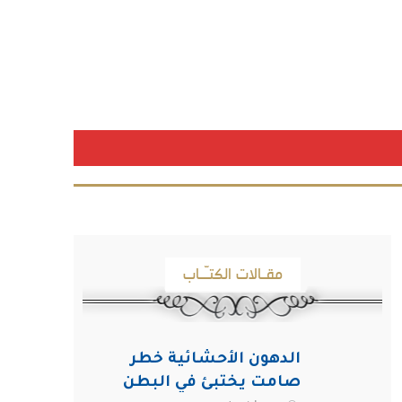
مقـالات الكتـّـاب
الدهون الأحشائية خطر
صامت يختبئ في البطن