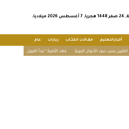
2026 ميلاديا.
أخبارالتعليم
مقـالات الكتـّـاب
زيارات
عام
ب سوء الأحوال الجوية
“فهد الأمنية” تبدأ القبول المبدئي بدورة تأهيل الضباط ال