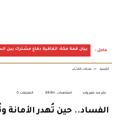
بيان قمة مكة: اتفاقية دفاع مشترك بين الس
عاجل :
الرئيسية
←
مقـالات الكتـّـاب
نشر منذ شهر واحد
المشاهدات : 88184
التعليقات: 0
الفساد.. حين تُهدر الأمانة وت