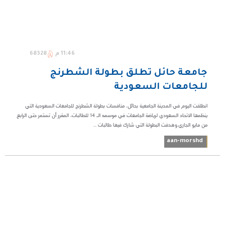
11:46 م
68328
جامعة حائل تطلق بطولة الشطرنج
للجامعات السعودية
انطلقت اليوم في المدينة الجامعية بحائل، منافسات بطولة الشطرنج للجامعات السعودية التي
ينظمها الاتحاد السعودي لرياضة الجامعات في موسمه الـ 14 للطالبات، المقرر أن تستمر حتى الرابع
من مايو الجاري.وهدفت البطولة التي شارك فيها طالبات ...
aan-morshd