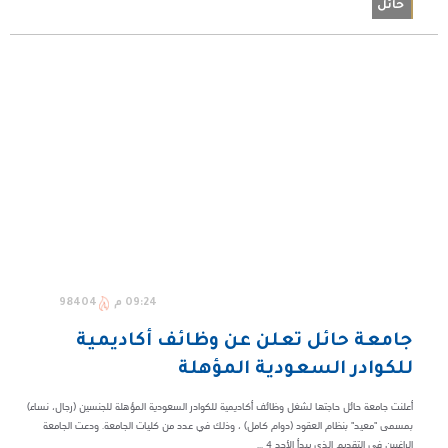
حائل
09:24 م
98404
جامعة حائل تعلن عن وظائف أكاديمية
للكوادر السعودية المؤهلة
أعلنت جامعة حائل حاجتها لشغل وظائف أكاديمية للكوادر السعودية المؤهلة للجنسين (رجال، نساء)
بمسمى "معيد" بنظام العقود (دوام كامل) ، وذلك في عدد من كليات الجامعة. ودعت الجامعة
الراغبين في التقديم الذي يبدأ الأحد 4 ...