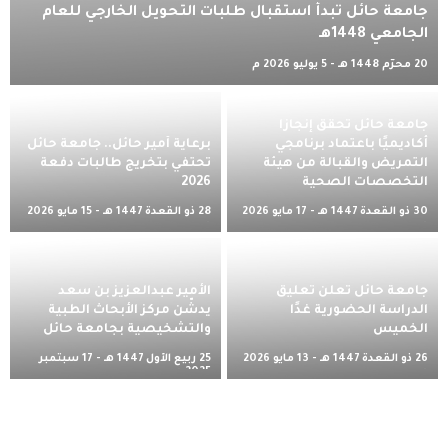
جامعة حائل تبدأ استقبال طلبات التحويل الخارجي للعام
الجامعي 1448هـ
20 محرّم 1448 هـ - 5 يوليو 2026 م
جامعة حائل تحقق إنجازًا
أكاديميًا باعتماد برنامجي
برعاية أمير حائل.. جامعة حائل
التمريض والقبالة من هيئة
تحتفي بتخريج طالبات دفعة
التخصصات الصحية
2026
30 ذو القعدة 1447 هـ - 17 مايو 2026
28 ذو القعدة 1447 هـ - 15 مايو 2026
م
م
جامعة حائل تعلن تعليق
الأمير عبدالعزيز بن سعد
الدراسة الحضورية غدًا
يدشّن مركز الأبحاث الطبية
الخميس
والتشخيصية بجامعة حائل
26 ذو القعدة 1447 هـ - 13 مايو 2026
25 ربيع الأول 1447 هـ - 17 سبتمبر
م
2025 م