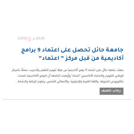
05:55 م
63510
جامعة حائل تحصل على اعتماد 9 برامج
أكاديمية من قبل مركز ‏‏” اعتماد” ‏
حصلت جامعة حائل على اعتماد 9 برامج أكاديمية من هيئة تقويم التعليم ‏والتدريب، ممثلةً بالمركز
الوطني للتقويم والاعتماد الأكاديمي "اعتماد".وأوضحت الجامعة أن البرامج الأكاديمية تضمنت
بكالوريوس الشريعة، واللغة العربية والإنجليزية، ‏والأخصائي النفسي، وعلوم الرياضة والنشاط ...
رحاب ناصف