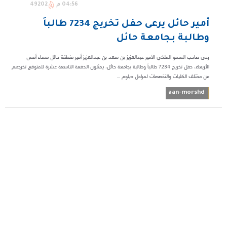
04:56 م
49202
أمير حائل ‏يرعى حفل تخريج 7234 طالباً
وطالبة بجامعة حائل
رعى صاحب السمو الملكي الأمير عبدالعزيز بن سعد بن عبدالعزيز أمير منطقة حائل مساء أمس
الأربعاء، حفل تخريج 7234 طالباً وطالبة بجامعة حائل، يمثلون الدفعة التاسعة عشرة للمتوقع تخرجهم
من مختلف الكليات والتخصصات لمراحل دبلوم ...
aan-morshd