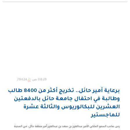
08:29 ص
79424
برعاية أمير حائل.. تخريج أكثر من 8400 طالب
وطالبة في احتفال جامعة حائل بالدفعتين
العشرين للبكالوريوس والثالثة عشرة
للماجستير
رعى صاحب السمو الملكي الأمير عبدالعزيز بن سعد بن عبدالعزيز أمير منطقة حائل، في المدينة