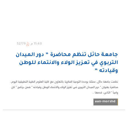
11:40 م
52779
جامعة حائل تنظم محاضرة ‏” دور الميدان
التربوي في تعزيز الولاء والانتماء للوطن
‏وقيادته ” ‏
نظمت جامعة حائل، ممثلة بوحدة التوعية الفكرية بالتعاون مع كلية العلوم الطبية التطبيقية اليوم،
محاضرة بعنوان " دور الميدان التربوي في تعزيز الولاء والانتماء للوطن وقيادته " ضمن برنامج " كن
واعياً " الثاني، قدمها ...
aan-morshd