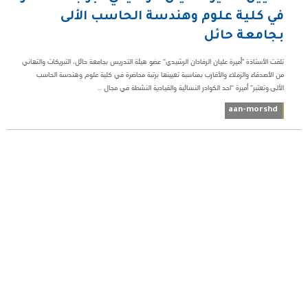
في كلية علوم وهندسة الحاسب الألى
بجامعة حائل
تلقت الأستاذة "أميرة عليان الرفادان الرشيدي” عضو هيئة التدريس بجامعة حائل، التبريكات والتهاني
من الأصدقاء والزملاء والأقارب بمناسبة تعيينها برتبة محاضرة في كلية علوم وهندسة الحاسب
الألى.وتعتبر” أميرة “احد الكوادر النسائية والقيادية النشطة في مجال ...
aan-morshd