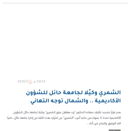
08:14 م
245572
الشمري وكيًلا لجامعة حائل للشؤون
الأكاديمية .. والشمال توجه التهاني
صدر قرارًا بتجديد تكليف سعادة الدكتور "زيد مهلهل عتيق الشمري" وكيًلا لجامعة حائل للشؤون
الأكاديمية لمدة 3 سنوات.من جانبه أعرب "الشمري" عن اعتزازه بهذه الثقة من إدارة جامعة حائل، داعيًا
الله التوفيق والنجاح في أداء ...