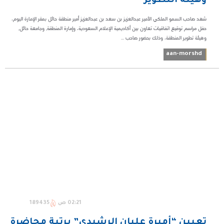
وهيئة التطوير
شهد صاحب السمو الملكي الأمير عبدالعزيز بن سعد بن عبدالعزيز أمير منطقة حائل بمقر الإمارة اليوم،
حفل مراسم توقيع اتفاقيات تعاون بين أكاديمية الإعلام السعودية، وإمارة المنطقة, وجامعة حائل,
وهيئة تطوير المنطقة، وذلك بحضور صاحب ...
aan-morshd
02:21 ص
189435
تعيين “أميرة عليان الرشيدي” برتبة محاضرة