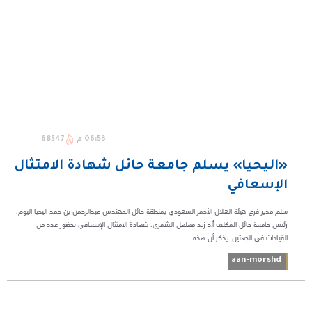
06:53 م
68547
«اليحيا» يسلم جامعة حائل شهادة الامتثال
الإسعافي
سلم مدير فرع هيئة الهلال الأحمر السعودي بمنطقة حائل المهندس عبدالرحمن بن حمد اليحيا اليوم،
رئيس جامعة حائل المكلف أ.د زيد مهلهل الشمري، شهادة الامتثال الإسعافي بحضور عدد من
القيادات في الجهتين .يذكر أن هذه ...
aan-morshd