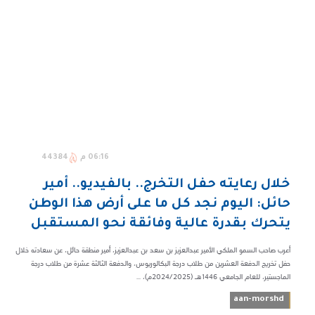
06:16 م
44384
خلال رعايته حفل التخرج.. بالفيديو.. أمير
حائل: اليوم نجد كل ما على أرض هذا الوطن
يتحرك بقدرة عالية وفائقة نحو المستقبل
أعرب صاحب السمو الملكي الأمير عبدالعزيز بن سعد بن عبدالعزيز، أمير منطقة حائل، عن سعادته خلال
حفل تخريج الدفعة العشرين من طلاب درجة البكالوريوس، والدفعة الثالثة عشرة من طلاب درجة
الماجستير، للعام الجامعي 1446هـ (2024/2025م)، ...
aan-morshd