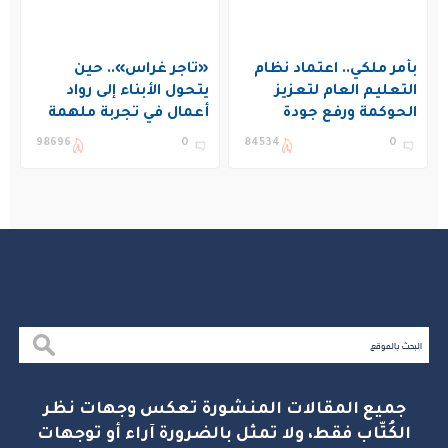
بأمر ملكي.. اعتماد نظام
«تاجر غراس».. حين
التعليم العام لتعزيز
يتحول الأبناء إلى رواد
الحوكمة ورفع جودة
أعمال في تجربة ملهمة
التعليم في المملكة
بنادي غراس الصيفي
98696
0
84534
0
بالجبيل
جميع المقالات المنشورة تعكس وجهات نظر
الكُتّاب فقط، ولا تمثل بالضرورة آراء أو توجهات