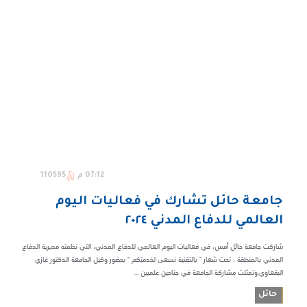
07:12 م
110595
جامعة حائل تشارك في فعاليات اليوم
العالمي للدفاع المدني ٢٠٢٤
شاركت جامعة حائل أمس، في فعاليات اليوم العالمي للدفاع المدني، التي نظمته مديرية الدفاع
المدني بالمنطقة ، تحت شعار " بالتقنية نسعى لخدمتكم " بحضور وكيل الجامعة الدكتور غازي
البقعاوي.وتمثلت مشاركة الجامعة في جناحين علميين ...
حائل