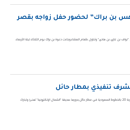
هس بن براك” لحضور حفل زواجه بقصر
واف بن غازي بن هادي" وتناول طعام العشاء.وجاءت دعوة بن براك يوم الثلاثاء ليلة الأربعاء
شرف تنفيذي بمطار حائل
صدر قراراً بترقية "جزاء بن محمد بن عمير الرشيدي"لوظيفة مشرف تنفيذي على الدرجة 20 بالخطوط السعودية في مطار حائل.بدورها صحيفة "الشمال الإلكترونية" تهنئ وتبارك