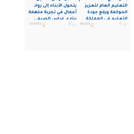
التعليم العام لتعزيز
يتحول الأبناء إلى رواد
الحوكمة ورفع جودة
أعمال في تجربة ملهمة
التعليم في المملكة
بنادي غراس الصيفي
100594
0
86359
0
بالجبيل