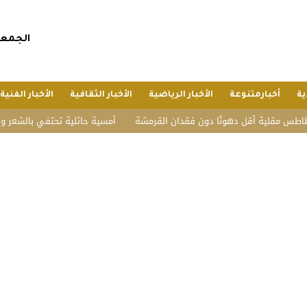
الجمعة, 24 صفر 1448 هجريا, 7 أغسطس 
ية
أخبارمتنوعة
الأخبار الرياضية
الأخبار الثقافية
الأخبار الفنية
 أقل دهونًا دون فقدان القرمشة
أمسية حائلية تحتفي بالشعر وأهله.. تكريم