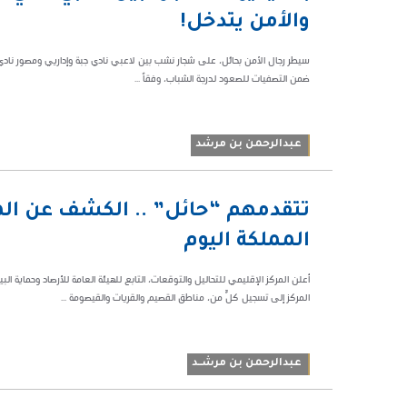
237795
والأمن يتدخل!
سيطر رجال الأمن بحائل، على شجار نشب بين لاعبي نادي جبة وإداريي ومصور نادي الق
ضمن التصفيات للصعود لدرجة الشباب، وفقاً ...
عبدالرحمن بن مرشد
05:04 م
تتقدمهم “حائل” .. الكشف عن الم
119387
المملكة اليوم
أعلن المركز الإقليمي للتحاليل والتوقعات، التابع للهيئة العامة ‏للأرصاد وحماية ال
المركز إلى تسجيل كلٍّ من، مناطق القصيم ‏والقريات والقيصومة ...
عبدالرحمن بن مرشــد