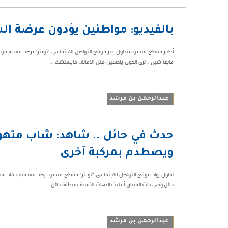
10:39 م
بالفيديو: مواطنين يؤدون عرضة ال
128513
أظهر مقطع فيديو متداول عبر موقع التواصل الاجتماعي "تويتر" يرصد فيه مجمو
مابها شين .. ترى الخوي ياحسين مثل الأمانة.. مايستشك ...
عبدالرحمن بن مرشد
09:21 م
حدث في حائل .. شاهد: شاب متهور
100673
ويصطدم بمركبة آخرى
تداول رواد موقع التواصل الاجتماعي "تويتر" مقطع فيديو يرصد فيه شاب قاد سي
حائل.وفي ذات السياق أعلنت الجهات الأمنية بمنطقة حائل ...
عبدالرحمن بن مرشد