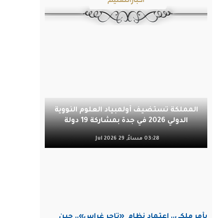
المملكة تستضيف أولمبياد العلوم النووية
الدولي 2026 في جدة بمشاركة 19 دولة
03:28 مساءً, 29 Jul 2026
بأمر ملكي.. اعتماد نظام
«تاجر غراس».. حين