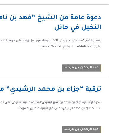
01:34 ص
دعوة عامة من الشيخ “فهد بن نا
424242
النخيل في حائل
يتقدم الشيخ "فهد بن ناهس بن براك" بدعوة لحضور حفل زواجه على كريمة الشيخ "ن
بتاريخ 1441/5/26هـ ؛ الموافق 21/1/2020 بقصر ...
عبدالرحمن بن مرشد
01:32 ص
ترقية “جزاء بن محمد الرشيدي” م
206556
للأستاذ "جزاء بن محمد الرشيدي" على قرار الترقية متمنين له مزيداً ...
عبدالرحمن بن مرشد