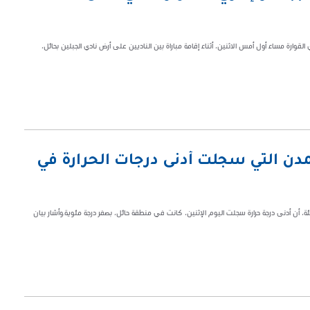
وارة مساء أول أمس الاثنين، أثناء إقامة مباراة بين الناديين على أرض نادي الجبلين بحائل،
دن التي سجلت أدنى درجات الحرارة في
بيئة، أن أدنى درجة حرارة سجلت اليوم ‏الإثنين، كانت في منطقة حائل، بصفر درجة مئوية.‏وأشار بيان