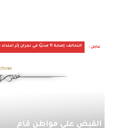
التحالف: إصابة 11 مدنيًا في نجران إثر اعتداء حوثي استهدف الأعيان المدنية
عاجل :
hives:
القبض على مواطن قام