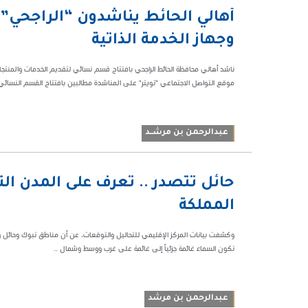
09:09 م
أهالي الحائط يناشدون “الراجحي”
92744
وجهاز الخدمة الذاتية
ناشد أهالي محافظة الحائط الراجحي بافتتاح قسم نسائي لتقديم الخدمات والمنتجات 
موقع التواصل الاجتماعي "تويتر" على المناشدة مطالبين بافتتاح القسم النسائي،
عبدالرحمن بن مرشــد
06:48 م
حائل تتصدر .. تعرف على المدن ال
89102
المملكة
تكون السماء غائمة جزئياً إلى غائمة ‏على غرب ووسط وشمال ...
عبدالرحمن بن مرشد