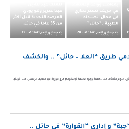
بمواطن ووافد لإدانتهما
للملك عبدالله بن
في جريمة تستر تجاري
عبدالعزيز وهو يؤدي
في مجال الصيدلة
العرضة النجدية قبل أكثر
الطبية بـ”حائل”
من 35 عاما في حائل
26 جمادى الآخر 1441 هـ - 20
25 جمادى الآخر 1441 هـ - 19
1
فبراير 2020 م
فبراير 2020 م
مي طريق “العلا – حائل” .. والكشف
، اليوم الثلاثاء، على خلفية وجود عاصفة ترابية.وحذر فرع الوزارة عبر حسابها الرسمي على تويتر،
جبة” و إداري “القوارة” في حائل ..