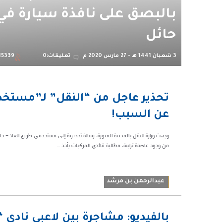
بالبصق على نافذة سيارة في
حائل
3 شعبان 1441 هـ - 27 مارس 2020 م
تعليقات:0
15339
06:48 م
تحذير عاجل من “النقل” لـ”مستخد
83128
عن السبب!
وجهت وزارة النقل بالمدينة المنورة، رسالة تحذيرية إلى مستخدمي طريق العلا – حائل
من وجود عاصفة ترابية، مطالبة قائدي المركبات بأخذ ...
عبدالرحمن بن مرشد
01:15 ص
بالفيديو: مشاجرة بين لاعبي نادي “