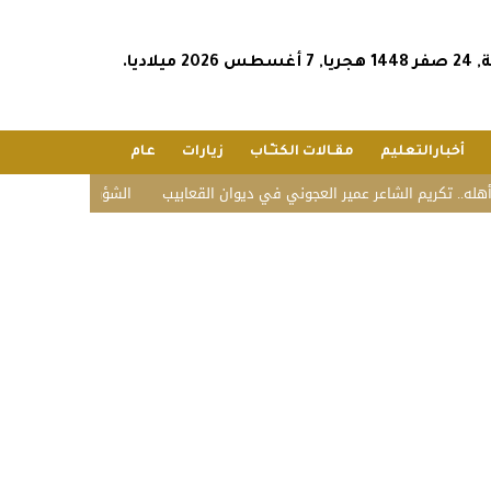
2026 ميلاديا.
أخبارالتعليم
مقـالات الكتـّـاب
زيارات
عام
 الشاعر عمير العجوني في ديوان القعابيب
الشؤون الإسلامية تستقبل ضيوف ال