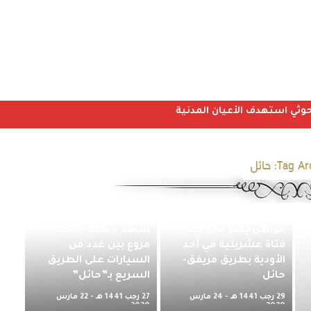
Tag Arc
حائل
مواطن يعثر على جثة
شاهد .. حادث اصطدام
فتاة عشرينية في أحد
مروع بين عدد من
الأودية بطريق مريفق-
السيارات على الطريق
حائل
السريع بـ”حائل”
29 رجب 1441 هـ - 24 مارس
27 رجب 1441 هـ - 22 مارس
التجارة: التشهير
شاهد .. فيديو نادر
2020 م
2020 م