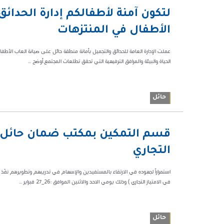
03:27 م
لتكون آمنة لأطفالكم إدارة الحدائ
55404
الأطفال في المنتزهات
الحياة والبيئة والمرافق الترفيهية التي تحقق تطلعات المجتمع.أوضح ...
حائل
05:18 م
قسم التمكين بمكتب ضمان حائل ينفذ
87418
التجاري
استمراراً لجهوده في الارتقاء بالمستفيدين والإسهام في تدريبهم وتطويرهم نفّذ قس
في الامتياز التجاري ) وذلك يومي الاحد والاثنين الموافق :26_27 فبراير ...
حائل