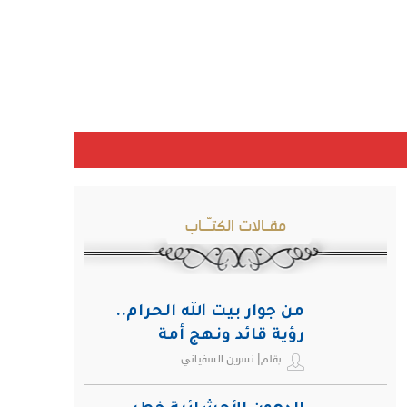
مقـالات الكتـّـاب
من جوار بيت الله الحرام..
رؤية قائد ونهج أمة
بقلم| نسرين السفياني