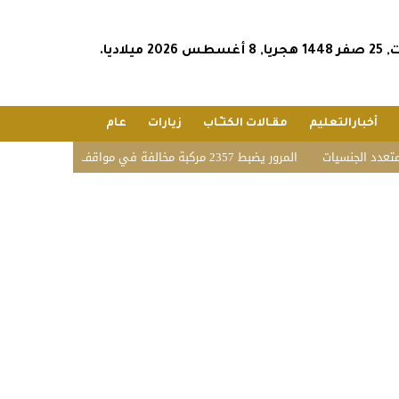
س 2026 ميلاديا.
أخبارالتعليم
مقـالات الكتـّـاب
زيارات
عام
يات
المرور يضبط 2357 مركبة مخالفة في مواقف الأشخاص ذوي الإعاقة بمختلف مناطق المملكة