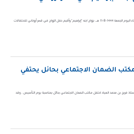
في مساء ليلة من اليالي العابقة بالفل والكاذي، احتفل "نايف فالح بن رقيب" مساء اليوم الجمعة 1444-8-11 هـ، بزواج ابنه "إبراهيم".وأقيم حفل الزواج في قصر أروناني للاحتفالات
مكتب الضمان الاجتماعي بحائل يحتفي
 الأستاذ فريح بن محمد العياد احتفل مكتب الضمان الاجتماعي بحائل بمناسبة يوم التأسيس ، وقد