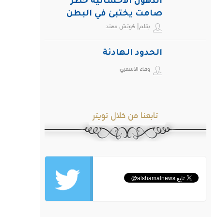
الدهون الأحشائية خطر
صامت يختبئ في البطن
بقلم| كوتش مهند
ويهدد صحة الإنسان
الحدود الهادئة
وفاء الاسمري
تابعنا من خلال تويتر