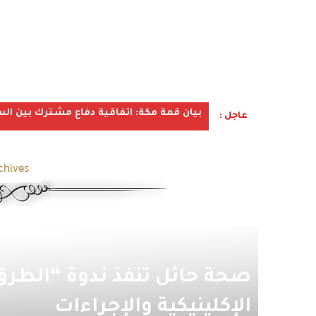
بيان قمة مكة: اتفاقية دفاع مشترك بين الس
عاجل :
hives:
صحة حائل تنفذ ندوة “الطرق
الإكلينيكية والإجراءات