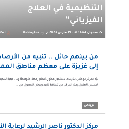
التنظيمية في العلاج
الفيزيائي”
27 شعبان 1444 هـ - 19 مارس 2023 م
تعليقات:0
2573
09:14 م
من بينهم حائل .. تنبيه من الأرص
59991
إلى غزيزة على معظم مناطق الممل
نبّه المركز الوطني للأرصاد، لاستمرار هطول أمطار رعدية متوسطة إلى غزيرة تصحب
الخميس المقبل.وحذر المركز، من تساقط للبرد وجريان للسيول من ...
الرياض
04:51 م
مركز الدكتور ناصر الرشيد لرعاية ال