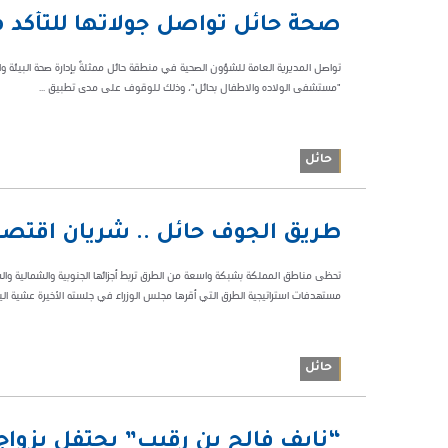
09:25 م
صحة حائل تواصل جولاتها للتأكد م
67003
تواصل المديرية العامة للشؤون الصحية في منطقة حائل ممثلةً بإدارة صحة البيئة وال
"مستشفى الولاده والاطفال بحائل"، وذلك للوقوف على مدى تطبيق ...
حائل
01:02 ص
طريق الجوف حائل .. شريان اقتص
150130
تحظى مناطق المملكة بشبكة واسعة من الطرق تربط أجزائها الجنوبية والشمالية والش
مستهدفات استراتيجية الطرق التي أقرها مجلس الوزراء في جلسته الأخيرة عشية اليو
حائل
11:43 م
“نايف فالح بن رقيب” يحتفل بزواج 