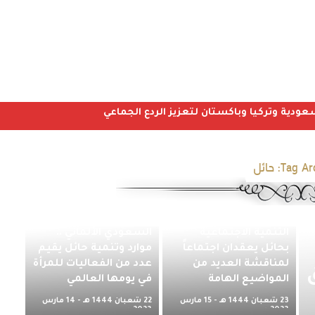
عودية وتركيا وباكستان لتعزيز الردع الجماعي
Tag Arc
حائل
مكتب ضمان حائل وبنك
بالتعاون مع المستشفى
التنمية الاجتماعية
السعودي الألماني ..
بحائل يعقدان اجتماعاً
موارد وتنمية حائل يقيم
لمناقشة العديد من
عدد من الفعاليات للمرأة
المواضيع الهامة
في يومها العالمي
23 شعبان 1444 هـ - 15 مارس
22 شعبان 1444 هـ - 14 مارس
2023 م
2023 م