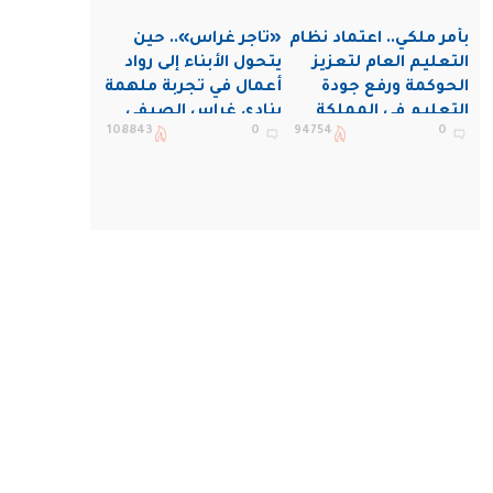
بأمر ملكي.. اعتماد نظام
«تاجر غراس».. حين
التعليم العام لتعزيز
يتحول الأبناء إلى رواد
الحوكمة ورفع جودة
أعمال في تجربة ملهمة
التعليم في المملكة
بنادي غراس الصيفي
108843
0
94754
0
بالجبيل