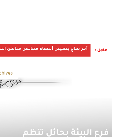
أمر سامٍ بتعيين أعضاء مجالس مناطق المملكة ف
عاجل :
hives:
فرع البيئة بحائل تنظم