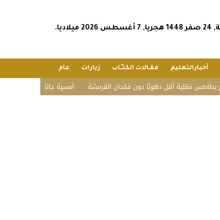
2026 ميلاديا.
أخبارالتعليم
مقـالات الكتـّـاب
زيارات
عام
لية أقل دهونًا دون فقدان القرمشة
أمسية حائلية تحتفي بالشعر وأهله.. تكر