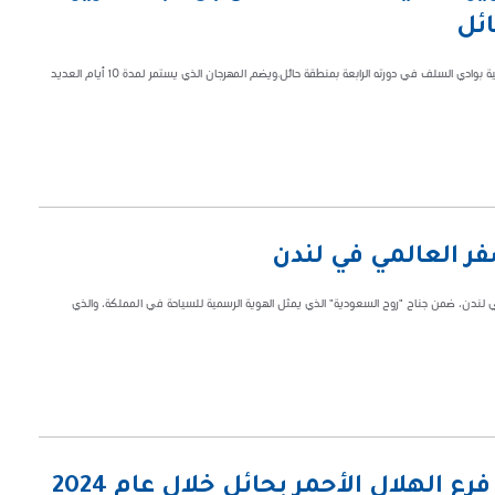
ائل
تنطلق غداً فعاليات مهرجان هيئة تطوير محمية الملك سلمان بن عبد العزيز الملكية بوادي السلف في دورته الرابعة بمنطقة حائل.ويضم المهرجان الذي يستمر لمدة 10 أيام العديد
ر العالمي في لندن
 منطقة حائل في معرض سوق السفر العالمي WTM المُقام في لندن، ضمن جناح "روح السعودية" الذي يمثل الهوية الرسمية للسياحة في المملكة، والذي