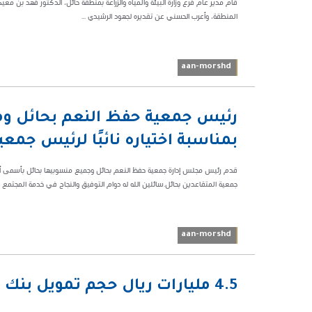
قام مدير عام فرع وزارة البيئة والمياه والزراعة بمنطقة حائل، الدكتور فهد ب
المنطقة، وأعرب الحسني عن تقديره لجهود الرشيدي ...
aan-morshd
01:39
رئيس جمعية حفظ النعم بحائل وم
ص
بمناسبة اختياره نائبًا لرئيس جمعي
72854
قدم رئيس مجلس إدارة جمعية حفظ النعم بحائل وجميع منسوبيها بحائل بأسمى أيات
جمعية المتقاعدين بحائل.سائلين الله له دوام التوفيق والنجاح في خدمة المجتمع ..
aan-morshd
01:16 ص
4.5 مليارات ريال ‎حجم تمويل بنك التنمية الاجتماعية بحائل منذ تأسيسه
39347