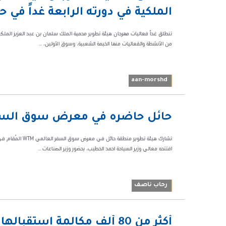
50224
الملكية في دورته الرابعة غداً في ح
من الأنشطة والفعاليات منها الخيمة الشعبية، وسوق الأولين، ...
aan-morshd
01:44
حائل‬⁩ حاضره في معرض سوق السف
ص
64678
تشارك هيئة تطوير
افتتحه معالي وزير السياحة احمد الخطيب، بحضور وزير الصناعات ...
رحاب ناصف
10:31 م
أكثر من 80 ألف مكالمة استقبالها فرع الهلال الأحمر بحائل خلال عام 2024