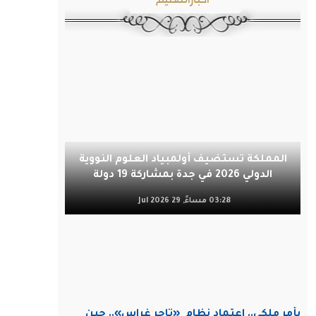
المملكة تستضيف أولمبياد العلوم النووية
الدولي 2026 في جدة بمشاركة 19 دولة
03:28 مساءً, 29 Jul 2026
بأمر ملكي.. اعتماد نظام
«تاجر غراس».. حين