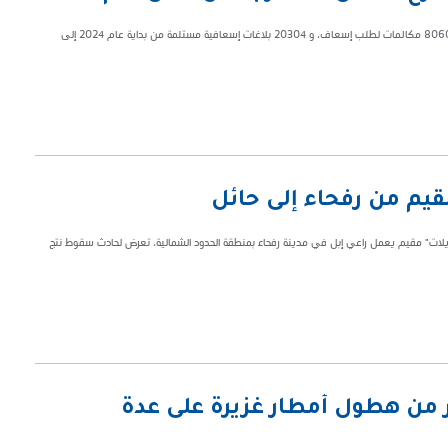
بلغ عدد المكالمات الواردة إلى فرع هيئة الهلال الأحمر السعودي بمنطقة حائل 80609 مكالمات لطلب إسعاف، و 20304 بلاغات إسعافية مستلمة من بداية عام 2024 إلى
قيم من رفحاء إلى حائل
نايلات" مقيم يعمل راعي إبل في مدينة رفحاء بمنطقة الحدود الشمالية، تعرض لحادث سقوط نتج
ذر من هطول أمطار غزيرة على عدة