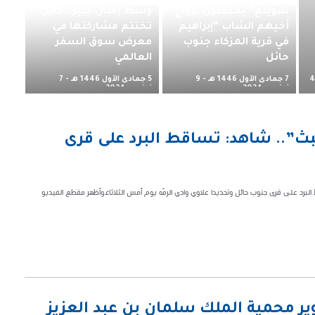
شويلع” يحتفلون بزواج
وسط إقبال كبير.. حائل
أخيهم الشاب “إبراهيم
تختتم مشاركتها في
في قرية المزكاء جنوب
معرض سوق السفر
حائل
العالمي
7 جمادى الأول 1446 هـ - 9
5 جمادى الأول 1446 هـ - 7
4
نوفمبر 2024 م
نوفمبر 2024 م
عبث”.. شاهد: تساقط البرد على قرى
تداول رواد موقع التواصل الاجتماعي "إكس" مقطع فيديو يرصد من خلال تساقط البرد على قرى جنوب ‎حائل وتحديدا علاوي وادي ‎الرمّه يوم أمس الثلاثاء.وأظهر مقطع الفيديو
ر محمية الملك سلمان بن عبد العزيز