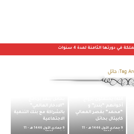
ي دورتها الثامنة لمدة 4 سنوات
Tag Arc
حائل
أبناء “جداء بن رفاع بن
عجوين الرشيدي (رحمه
مركز التنمية الاجتماعية
الله) يحتفلون بزواج
بحائل ينفذ برنامج
أخوانهم “بندر” و
“الادخار العالمي”
“محمد” بقصر المعالي
بالشراكة مع بنك التنمية
كابيتال بحائل
الاجتماعية
بحضور عدد من رؤساء
المراكز وأعيان القبائل ..
9 جمادى الأول 1446 هـ - 11
9 جمادى الأول 1446 هـ - 11
أبناء “سعيد بن
نوفمبر 2024 م
نوفمبر 2024 م