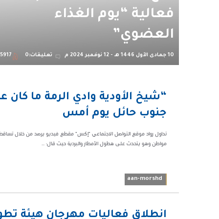
فعالية “يوم الغذاء
العضوي”
10 جمادى الأول 1446 هـ - 12 نوفمبر 2024 م
تعليقات:0
5917
03:41
“شيخ الأودية وادي الرمة ما كان 
ص
جنوب ‎حائل يوم أمس
97893
مواطن وهو يتحدث على هطول الأمطار والبردية حيث قال: ...
aan-morshd
05:30 م
انطلاق فعاليات مهرجان هيئة تطوي