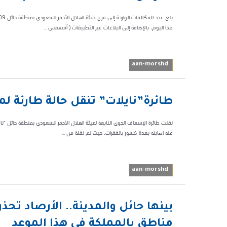
49786
هذا اليوم، بالإضافة إلى البلاغات عبر التطبيقات ( أسعفني ...
aan-morshd
04:23 م
طائرة”نايلات” تنقل حالة طارئة لم
68766
نقلت طائرة الإسعاف الجوي التابعة لهيئة الهلال الأحمر السعودي بمنطقة حائل "
عنه اصابته بعدة كسور بالفقرات، حيث تم نقلة من ...
aan-morshd
12:22 ص
بينها حائل والمدينة.. الأرصاد تح
62269
مناطق بالمملكة في هذا الموعد