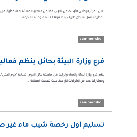
أعلن المركز الوطني ‏الأرصاد، عن تعرض عدد من مناطق المملكة لحالة مطرية غزيرة،
المطرية تشمل مناطق "‏الرياض بما فيها العاصمة، و‏مكة المكرمة، ...
aan-morshd
10:11 م
فرع وزارة البيئة بحائل ينظم فعا
124611
نظم فرع وزارة البيئة والمياه والزراعة في منطقة حائل اليوم، فعالية “يوم الحقل
وبمشاركة عدد من الشركات الزراعية، حيث شهِدَت الفعالية ...
aan-morshd
02:42 م
تسليم أول رخصة شيب ماء غير ص
42924