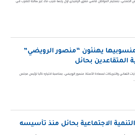
ن معيض الحسني، بتسليم المواطن فاضي معزي الرشيدي أول رخصة شيب ماء غير صالحة للشرب في
نسوبيها يهنئون “منصور الرويضي”
ة المتقاعدين بحائل
 التهاني والتبريكات لسعادة الأستاذ منصور الرويضي، بمناسبة اختياره نائبا لرئيس مجلس
.