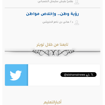
بقلم| بقيش سليمان الشعباني
رؤية وطن… وإخلاص مواطن
د / هاني بن ناصر الحتيرشي
تابعنا من خلال تويتر
أخبارالتعليم