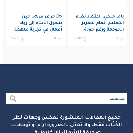
بأمر ملكي.. اعتماد نظام
«تاجر غراس».. حين
التعليم العام لتعزيز
يتحول الأبناء إلى رواد
الحوكمة ورفع جودة
أعمال في تجربة ملهمة
التعليم في المملكة
بنادي غراس الصيفي
97236
0
83001
0
بالجبيل
جميع المقالات المنشورة تعكس وجهات نظر
الكُتّاب فقط، ولا تمثل بالضرورة آراء أو توجهات
صحيفة الشمال الإلكترونية.