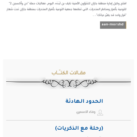
افتتح وكيل إمارة منطقة جازان للشؤون الأمنية نايف بن لَبْدَه، اليوم، فعاليات حملة "دن وأكسجن 2"
للتوعية بأضرار ومخاطر المخدرات، التي تنظمها جمعية التوعية بأضرار المخدرات بمنطقة جازان تحت شعار
"قرار واحد قد يغيّر حياتك"، ...
aan-morshd
مقـالات الكتـّـاب
الحدود الهادئة
وفاء الاسمري
(رحلة مع الذكريات)