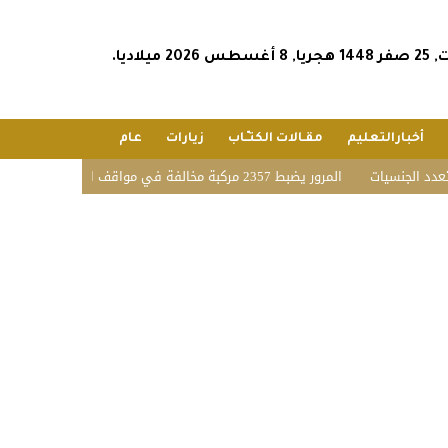
س 2026 ميلاديا.
أخبارالتعليم
مقـالات الكتـّـاب
زيارات
عام
لجنسيات
المرور يضبط 2357 مركبة مخالفة في مواقف الأشخاص ذوي الإعاقة بمختلف مناطق المملكة