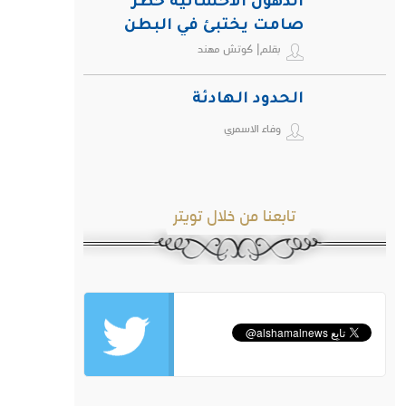
الدهون الأحشائية خطر
صامت يختبئ في البطن
بقلم| كوتش مهند
ويهدد صحة الإنسان
الحدود الهادئة
وفاء الاسمري
تابعنا من خلال تويتر