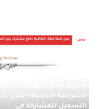
بيان قمة مكة: اتفاقية دفاع مشترك بين الس
عاجل :
g Archives:
«فريق حائل للقوارب
الشراعية الأرضية» يفتح باب
التسجيل للمشاركة في