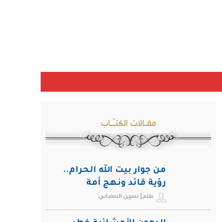
مقـالات الكتـّـاب
من جوار بيت الله الحرام..
رؤية قائد ونهج أمة
بقلم| نسرين السفياني