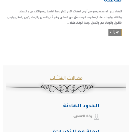
تقاعده
الوفاء ليس له حدود وهو من أروع الصفات التي يتحلى بها الانسان وهوالأخلاص و العطاء
والعهد،والوفاءخصلة اجتماعية خلقية تتمثل في التفاني وهو أصل الصدق والوفاء يكون بالفعل وليس
بالقول والوفاء اعم واشمل .وهذا الوفاء طبقه ...
جازان
مقـالات الكتـّـاب
الحدود الهادئة
وفاء الاسمري