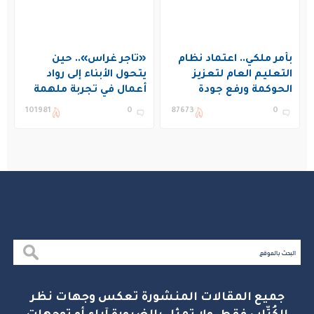
بأمر ملكي.. اعتماد نظام
«تاجر غراس».. حين
التعليم العام لتعزيز
يتحول الأبناء إلى رواد
الحوكمة ورفع جودة
أعمال في تجربة ملهمة
التعليم في المملكة
بنادي غراس الصيفي
101981
0
87673
0
بالجبيل
جميع المقالات المنشورة تعكس وجهات نظر