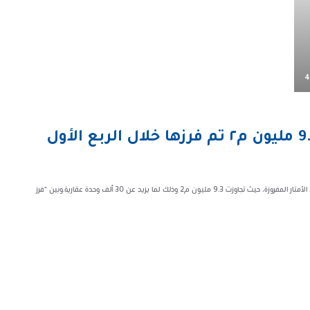
4
“فرز الوحدات العقارية”: أكثر من 9.3 مليون م٢ تم فرزها خلال الربع الأول
سجل برنامج "فرز الوحدات العقارية" خلال الربع الأول لعام 2023م ارتفاعا في عدد الأمتار المفروزة، حيث تجاوزت 9.3 مليون م2 وذلك لما يزيد عن 30 ألف وحدة عقارية.وبين "فرز