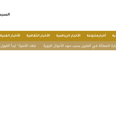
السبت, 25 صفر 1448 هجريا, 8 أغسط
ية
أخبارمتنوعة
الأخبار الرياضية
الأخبار الثقافية
الأخبار الفنية
ملكة في الفلبين بسبب سوء الأحوال الجوية
“فهد الأمنية” تبدأ القبول المبدئي