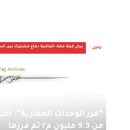
بيان قمة مكة: اتفاقية دفاع مشترك بين الس
عاجل :
Tag Archives:
“فرز الوحدات العقارية”: أكثر
من 9.3 مليون م٢ تم فرزها