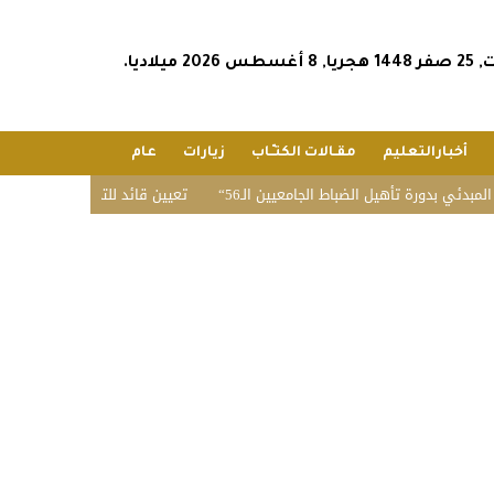
س 2026 ميلاديا.
أخبارالتعليم
مقـالات الكتـّـاب
زيارات
عام
 بدورة تأهيل الضباط الجامعيين الـ56
تعيين قائد للتحالف البحري الدفاعي م