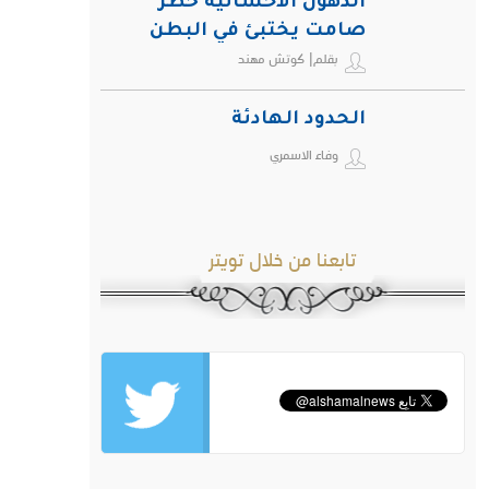
الدهون الأحشائية خطر
صامت يختبئ في البطن
بقلم| كوتش مهند
ويهدد صحة الإنسان
الحدود الهادئة
وفاء الاسمري
تابعنا من خلال تويتر