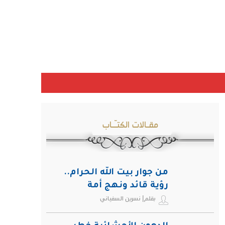
مقـالات الكتـّـاب
من جوار بيت الله الحرام..
رؤية قائد ونهج أمة
بقلم| نسرين السفياني