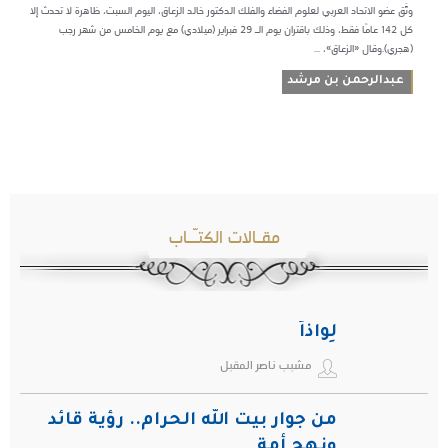
وثَّق عضو الاتحاد العربي لعلوم الفضاء والفلك الدكتور خالد الزعاق، اليوم السبت، ظاهرة لا تحدث إلا
كل 142 عامًا فقط، وذلك باقتران يوم الـ 29 فبراير (ميلادي) مع يوم الخامس من شهر رجب
(هجري).وقال «الزعاق»، ...
عبدالرحمن بن مرشد
مقـالات الكتـّـاب
لِواذاً
مشبب ناصر المقبل
من جوار بيت الله الحرام.. رؤية قائد
ونهج أمة