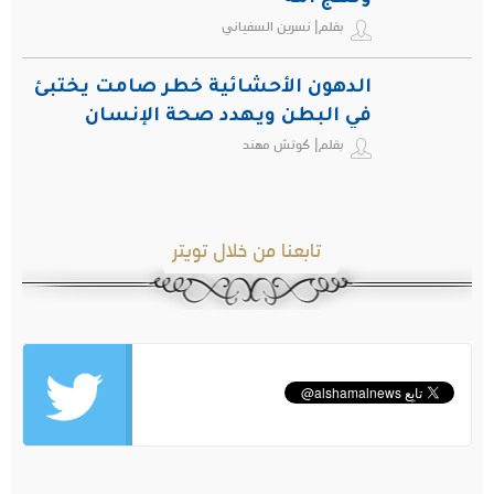
بقلم| نسرين السفياني
الدهون الأحشائية خطر صامت يختبئ
في البطن ويهدد صحة الإنسان
بقلم| كوتش مهند
تابعنا من خلال تويتر