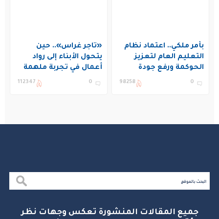
بأمر ملكي.. اعتماد نظام
«تاجر غراس».. حين
التعليم العام لتعزيز
يتحول الأبناء إلى رواد
الحوكمة ورفع جودة
أعمال في تجربة ملهمة
التعليم في المملكة
بنادي غراس الصيفي
112347
0
98258
0
بالجبيل
جميع المقالات المنشورة تعكس وجهات نظر