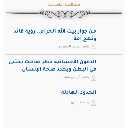
مقـالات الكتـّـاب
من جوار بيت الله الحرام.. رؤية قائد
ونهج أمة
بقلم| نسرين السفياني
الدهون الأحشائية خطر صامت يختبئ
في البطن ويهدد صحة الإنسان
بقلم| كوتش مهند
الحدود الهادئة
وفاء الاسمري