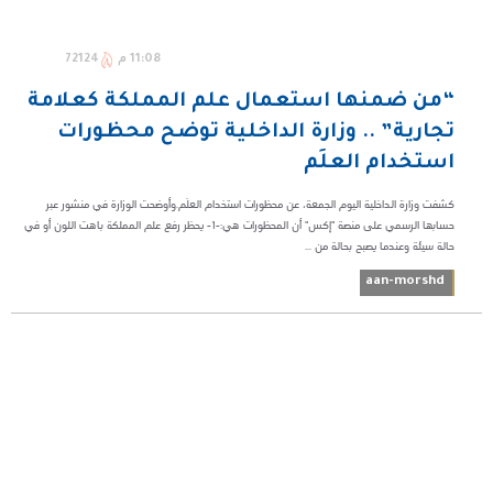
11:08 م
72124
“من ضمنها استعمال علم المملكة كعلامة
تجارية” .. وزارة الداخلية توضح محظورات
استخدام العلَم
كشفت وزارة الداخلية اليوم الجمعة، عن محظورات استخدام العلَم.وأوضحت الوزارة في منشور عبر
حسابها الرسمي على منصة "إكس" أن المحظورات هي:-1- يحظر رفع علم المملكة باهت اللون أو في
حالة سيئة وعندما يصبح بحالة من ...
aan-morshd