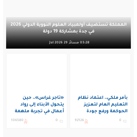
المملكة تستضيف أولمبياد العلوم النووية الدولي 2026
في جدة بمشاركة 19 دولة
03:28 مساءً, 29 Jul 2026
بأمر ملكي.. اعتماد نظام
«تاجر غراس».. حين
التعليم العام لتعزيز
يتحول الأبناء إلى رواد
الحوكمة ورفع جودة
أعمال في تجربة ملهمة
التعليم في المملكة
بنادي غراس الصيفي
106580
0
92126
0
بالجبيل