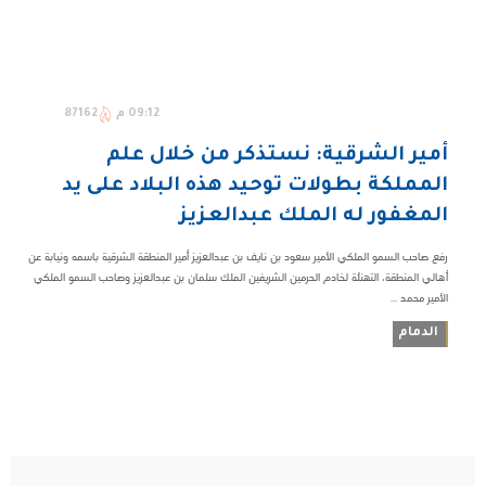
09:12 م
87162
أمير الشرقية: نستذكر من خلال علم
المملكة بطولات توحيد هذه البلاد على يد
المغفور له الملك عبدالعزيز
رفع صاحب السمو الملكي الأمير سعود بن نايف بن عبدالعزيز أمير المنطقة الشرقية باسمه ونيابة عن
أهالي المنطقة، التهنئة لخادم الحرمين الشريفين الملك سلمان بن عبدالعزيز وصاحب السمو الملكي
الأمير محمد ...
الدمام