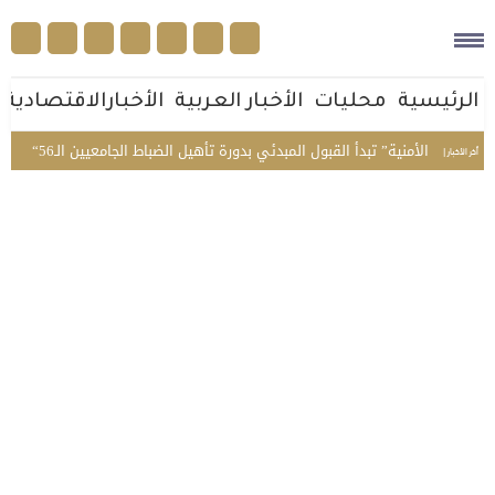
الرئيسية
محليات
الأخبار العربية
الأخبارالاقتصادية
“فهد الأمنية” تبدأ القبول المبدئي بدورة تأهيل الضباط الجامعيين الـ56
تعيي
أخر الأخبار |