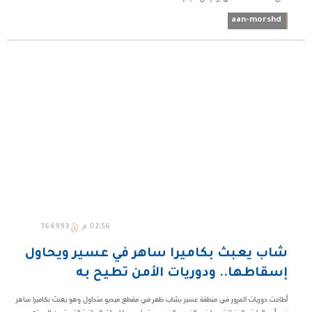
aan-morshd
02:56 م
164993
شاب يعبث بكاميرا ساهر في عسير ويحاول
إسقاطها.. ودوريات الأمن تطيح به
أطاحت دوريات المرور في منطقة عسير بشاب ظهر في مقطع فيديو متداول وهو يعبث بكاميرا ساهر