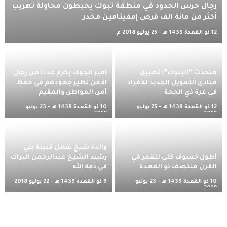
رجال حرس الحدود في منطقة تبوك يحبطون محاولة تهريب
أكثر من مائة الف قرص إمفيتامين مخدر
12 ذو القعدة 1439 هـ - 25 يوليو 2018 م
متحدث “البنوك”: تطبيق
أمير الجوف يكرم عدداً من رجال
مبادئ التمويل الجديد للأفراد
الأمن نظير جهودهم في حفظ
في غرة ذي الحجة
أمن المواطن والمقيم
12 ذو القعدة 1439 هـ - 25 يوليو
10 ذو القعدة 1439 هـ - 23 يوليو
2018 م
2018 م
والدة شيخ شمل قبيلة بني
أطول خسوف كلي للقمر في
رشيد الشيخ عبدالرحمن البراك
القرن منتصف ذو القعدة
في ذمة الله
10 ذو القعدة 1439 هـ - 23 يوليو
9 ذو القعدة 1439 هـ - 22 يوليو 2018
2018 م
م