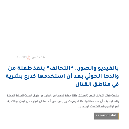
12:14 ص
166111
بالفيديو والصور.. “التحالف” ينقذ طفلة من
والدها الحوثي بعد أن استخدمها كدرع بشرية
في مناطق القتال
سلمت قوات التحالف اليوم (السبت)، طفلة يمنية لذويها في نجران، عن طريق الجهات المعنية الدولية
والمحلية، بعد أن استخدمها والدها الحوثي كدرع بشرية في أحد مناطق النزاع داخل اليمن، وذلك بعد
أسر الوالد.وأوضح المتحدث الرسمي ...
aan-morshd