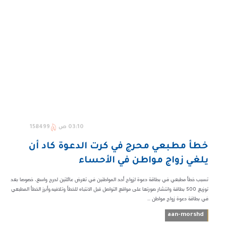
03:10 ص
158499
خطأ مطبعي محرج في كرت الدعوة كاد أن
يلغي زواج مواطن في الأحساء
تسبب خطأ مطبعي في بطاقة دعوة لزواج أحد المواطنين في تعرض عائلتين لحرج واسع، خصوصا بعد
توزيع 500 بطاقة وانتشار صورتها على مواقع التواصل قبل الانتباه للخطأ وتلافيه.وأبرز الخطأ المطبعي
في بطاقة دعوة زواج مواطن ...
aan-morshd