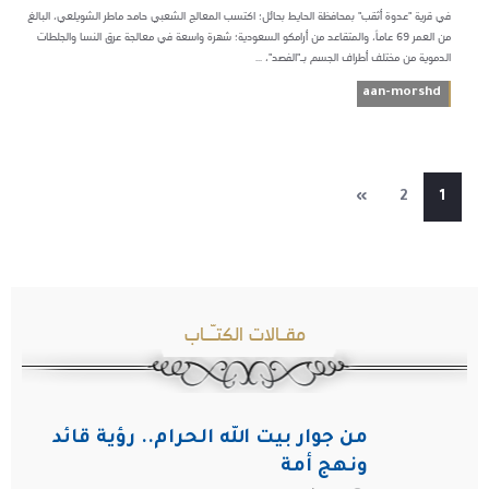
في قرية "عدوة أثقب" بمحافظة الحايط بحائل؛ اكتسب المعالج الشعبي حامد ماطر الشويلعي، البالغ
من العمر ٦٩ عاماً، والمتقاعد من أرامكو السعودية؛ شهرة واسعة في معالجة عرق النسا والجلطات
الدموية من مختلف أطراف الجسم بـ"الفصد"، ...
aan-morshd
»
2
1
مقـالات الكتـّـاب
من جوار بيت الله الحرام.. رؤية قائد
ونهج أمة