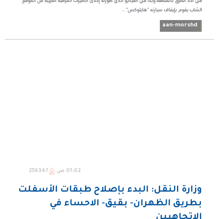
في أحد الطرق بالمنطقة.وبدا في الفيديو الذي صورته إحدى كاميرات المراقبة القريبة من الموقع
الشاب يقوم بإيقاف سيارته "هايلوكس" ...
aan-morshd
01:02 ص
256347
وزارة النقل: البدء بإصلاح طبقات الأسفلت
بطريق الظهران- بقيق- الاحساء في
الاتجاهيين