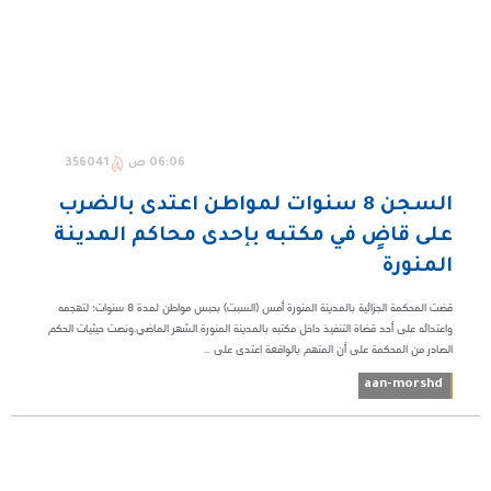
06:06 ص
356041
السجن 8 سنوات لمواطن اعتدى بالضرب
على قاضٍ في مكتبه بإحدى محاكم المدينة
المنورة
قضت المحكمة الجزائية بالمدينة المنورة أمس (السبت) بحبس مواطن لمدة 8 سنوات؛ لتهجمه
واعتدائه على أحد قضاة التنفيذ داخل مكتبه بالمدينة المنورة الشهر الماضي.ونصت حيثيات الحكم
الصادر من المحكمة على أن المتهم بالواقعة اعتدى على ...
aan-morshd