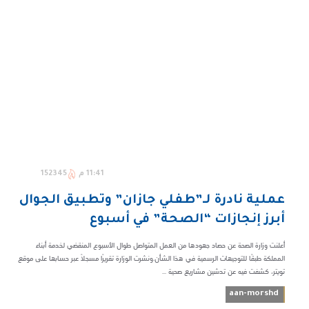
11:41 م
152345
عملية نادرة لـ”طفلي جازان” وتطبيق الجوال
أبرز إنجازات “الصحة” في أسبوع
أعلنت وزارة الصحة عن حصاد جهودها من العمل المتواصل طوال الأسبوع المنقضي لخدمة أبناء
المملكة طبقًا للتوجيهات الرسمية في هذا الشأن.ونشرت الوزارة تقريرًا مسجلًا عبر حسابها على موقع
تويتر، كشفت فيه عن تدشين مشاريع صحية ...
aan-morshd