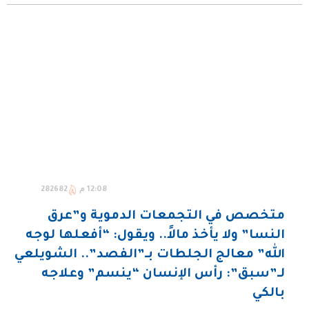
12:08 م
282682
متخصص في التجمعات الدموية و”عرق
النسا” ولا يأخذ مالاً.. ويقول: “أفعلها لوجه
الله” معالج الجلطات بـ”الفصد”.. الشويلعي
لـ”سبق”: رأس الإنسان “ينسم” وعلاجه
بالكي