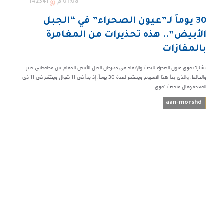
01:08 م
142341
30 يوماً لـ”عيون الصحراء” في “الجبل
الأبيض”.. هذه تحذيرات من المغامرة
بالمفازات
يشارك فريق عيون الصحراء للبحث والإنقاذ في مهرجان الجبل الأبيض المقام بين محافظتي خَيْبَر
والحائط، والذي بدأ هذا الاسبوع ويستمر لمدة 30 يوماً، إذ بدأ في 11 شوال ويختتم في 11 ذي
القعدة.وقال متحدث "فريق ...
aan-morshd