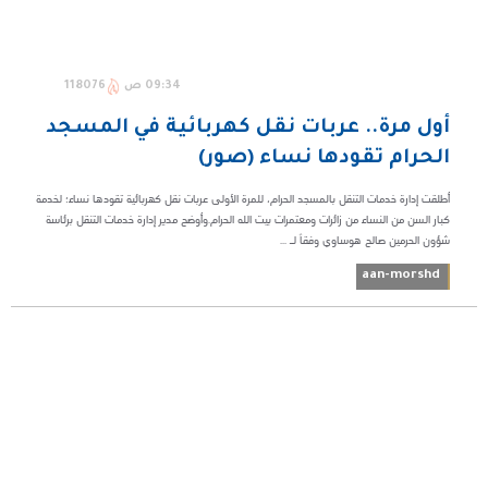
09:34 ص
118076
أول مرة.. عربات نقل كهربائية في المسجد
الحرام تقودها نساء (صور)
أطلقت إدارة خدمات التنقل بالمسجد الحرام، للمرة الأولى عربات نقل كهربائية تقودها نساء؛ لخدمة
كبار السن من النساء من زائرات ومعتمرات بيت الله الحرام.وأوضح مدير إدارة خدمات التنقل برئاسة
شؤون الحرمين صالح هوساوي وفقاً لـ ...
aan-morshd