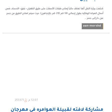
كشفت وزارة النقل أنها تعكف حالياً إصلاح طبقات الأسفلت على طريق الظهران- بقيق- الاحساء، ضمن
أعمال الصيانة الوقائية بطول إجمالي 58 كم (29 كم بالإتجاهين)، حيث سيتم اصلاح الطريق من جسر
عين دار إلى جسر ...
aan-morshd
12:07 م
253371
مشاركة لافته لقبيلة العوامره في مهرجان