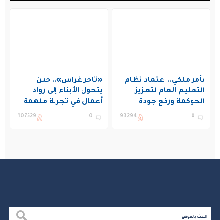
بأمر ملكي.. اعتماد نظام
«تاجر غراس».. حين
التعليم العام لتعزيز
يتحول الأبناء إلى رواد
الحوكمة ورفع جودة
أعمال في تجربة ملهمة
التعليم في المملكة
بنادي غراس الصيفي
107529
0
93294
0
بالجبيل