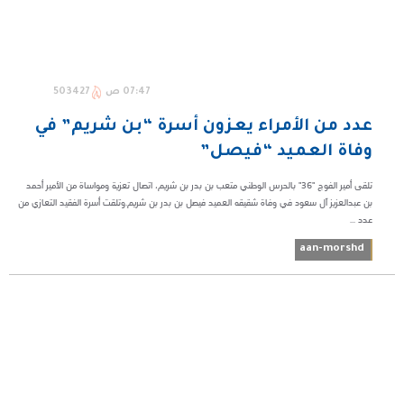
07:47 ص
503427
عدد من الأمراء يعزّون أسرة “بن شريم” في
وفاة العميد “فيصل”
تلقى أمير الفوج "36" بالحرس الوطني متعب بن بدر بن شريم، اتصال تعزية ومواساة من الأمير أحمد
بن عبدالعزيز آل سعود في وفاة شقيقه العميد فيصل بن بدر بن شريم.وتلقت أسرة الفقيد التعازي من
عدد ...
aan-morshd