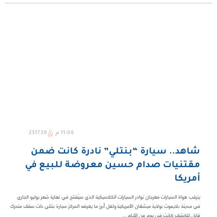
11:06 م
231739
شاهد.. سيارة “بنتلي” نادرة كانت ضمن
مقتنيات صدام حسين معروضة للبيع في
أمريكا
يترقب هواة السيارات مهرجان نوادر السيارات الكلاسيكية الذي سيُفتتح في نهاية شهر يوليو الجاري
في مدينة بلايموث بولاية ميشغان الأمريكية.ولعل أبرز ما يعرضه المركز سيارة بنتلي ذات سقف متحرك
قابل للكشف كانت في يوم من الأيام ...