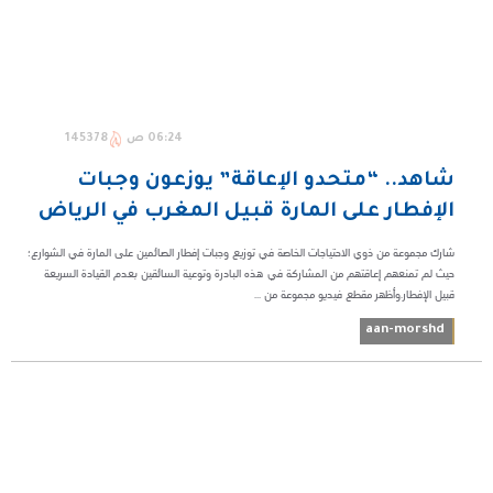
06:24 ص
145378
شاهد.. “متحدو الإعاقة” يوزعون وجبات
الإفطار على المارة قبيل المغرب في الرياض
شارك مجموعة من ذوي الاحتياجات الخاصة في توزيع وجبات إفطار الصائمين على المارة في الشوارع؛
حيث لم تمنعهم إعاقتهم من المشاركة في هذه البادرة وتوعية السائقين بعدم القيادة السريعة
قبيل الإفطار.وأظهر مقطع فيديو مجموعة من ...
aan-morshd