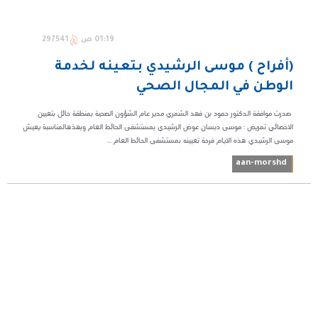
01:19 ص
297541
(أفراح ) موسى الرشيدي بتعينه لخدمة
الوطن في المجال الصحي
صدرت موافقة الدكتور حمود بن فهد الشمري مدير عام الشؤون الصحية بمنطقة حائل بتعيين
الاخصائي تمريض : موسى دبسان عوض الرشيدي بمستشفى الحائط العام وبهذهالمناسبة يعيش
موسى الرشيدي هذه الايام فرحة تعيينه بمستشفى الحائط العام ...
aan-morshd